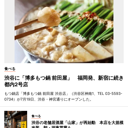
食べる
渋谷に「博多もつ鍋 前田屋」 福岡発、新宿に続き
都内2号店
もつ鍋店「博多もつ鍋 前田屋 渋谷店」（渋谷区神南1、TEL 03-5593-
0734）が7月19日、渋谷・神宮通りにオープンした。
食べる
渋谷の老舗居酒屋「山家」が再始動 本店を大規模
改装、朝・深夜営業も