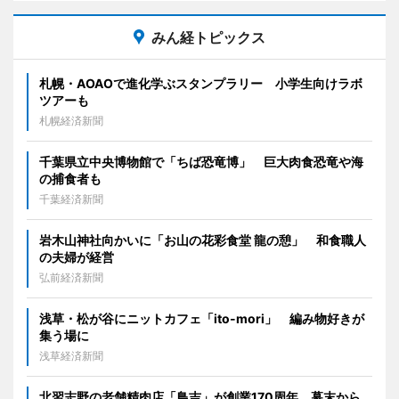
みん経トピックス
札幌・AOAOで進化学ぶスタンプラリー 小学生向けラボ
ツアーも
札幌経済新聞
千葉県立中央博物館で「ちば恐竜博」 巨大肉食恐竜や海
の捕食者も
千葉経済新聞
岩木山神社向かいに「お山の花彩食堂 龍の憩」 和食職人
の夫婦が経営
弘前経済新聞
浅草・松が谷にニットカフェ「ito-mori」 編み物好きが
集う場に
浅草経済新聞
北習志野の老舗精肉店「鳥吉」が創業170周年 幕末から