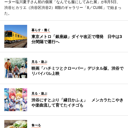
ーター塩川夏子さん初の個展「なんでも服にしてみた展」が8月5日、
渋谷ヒカリエ（渋谷区渋谷2）8階のギャラリー「8／CUBE」で始まっ
た。
暮らす・働く
東京メトロ「銀座線」ダイヤ改正で増発 日中は3
分間隔で運行へ
見る・遊ぶ
映画「ハチミツとクローバー」デジタル版、渋谷で
リバイバル上映
見る・遊ぶ
渋谷にすとぷり「縁日かふぇ」 メンカラたこやき
や楽曲流して育てたイチゴも
食べる