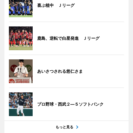
喜ぶ植中 Ｊリーグ
鹿島、逆転で白星発進 Ｊリーグ
あいさつされる悠仁さま
プロ野球・西武２―５ソフトバンク
もっと見る