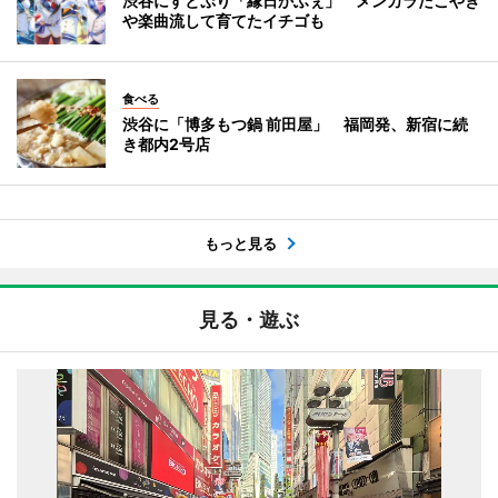
渋谷にすとぷり「縁日かふぇ」 メンカラたこやき
や楽曲流して育てたイチゴも
食べる
渋谷に「博多もつ鍋 前田屋」 福岡発、新宿に続
き都内2号店
もっと見る
見る・遊ぶ