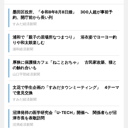
墨田区役所、「令和8年8月8日婚」 300人超が事前予
約、開庁前から長い列
すみだ経済新聞
浦和で「親子の居場所なつまつり」 浴衣姿でヨーヨー釣
りや和太鼓楽しむ
浦和経済新聞
厚狭に保護猫カフェ「ねことおちゃ」 古民家改築、猫と
の触れ合いも
山口宇部経済新聞
文花で学生企画の「すみだタウンミーティング」 4テーマ
で意見交換
すみだ経済新聞
沼津発祥の医学研究会「U-TECH」開催へ 関係者らが沼
津市長を表敬訪問
沼津経済新聞