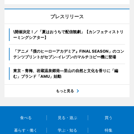
プレスリリース
\開催決定！／「夏はおうちで配信観劇」【カンフェティストリ
ーミングシアター】
「アニメ『僕のヒーローアカデミア』FINAL SEASON」のコン
テンツプリントがセブン‐イレブンのマルチコピー機に登場
東京・青梅、岩蔵温泉郷発―里山の自然と文化を香りに「編
む」ブランド「AMU」始動
もっと見る
食べる
見る・遊ぶ
買う
暮らす・働く
学ぶ・知る
特集