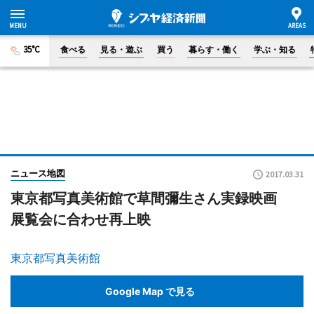
35°C
食べる
見る・遊ぶ
買う
暮らす・働く
学ぶ・知る
ニュース地図
2017.03.31
東京都写真美術館で草間彌生さん実録映画
展覧会に合わせ再上映
東京都写真美術館
Google Map で見る