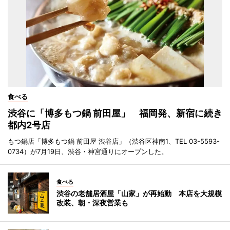
食べる
渋谷に「博多もつ鍋 前田屋」 福岡発、新宿に続き
都内2号店
もつ鍋店「博多もつ鍋 前田屋 渋谷店」（渋谷区神南1、TEL 03-5593-
0734）が7月19日、渋谷・神宮通りにオープンした。
食べる
渋谷の老舗居酒屋「山家」が再始動 本店を大規模
改装、朝・深夜営業も