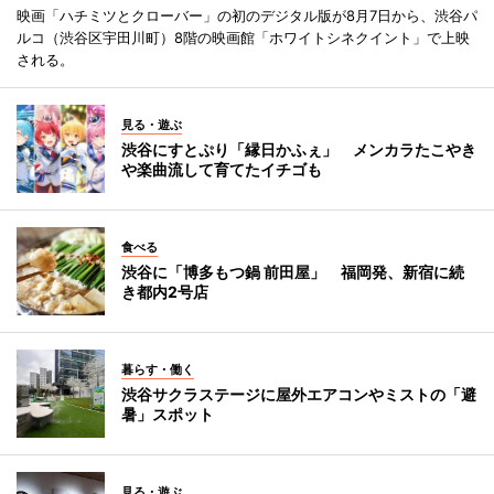
映画「ハチミツとクローバー」の初のデジタル版が8月7日から、渋谷パ
ルコ（渋谷区宇田川町）8階の映画館「ホワイトシネクイント」で上映
される。
見る・遊ぶ
渋谷にすとぷり「縁日かふぇ」 メンカラたこやき
や楽曲流して育てたイチゴも
食べる
渋谷に「博多もつ鍋 前田屋」 福岡発、新宿に続
き都内2号店
暮らす・働く
渋谷サクラステージに屋外エアコンやミストの「避
暑」スポット
見る・遊ぶ