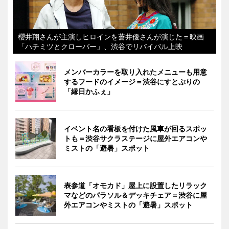
櫻井翔さんが主演しヒロインを蒼井優さんが演じた＝映画
「ハチミツとクローバー」、渋谷でリバイバル上映
メンバーカラーを取り入れたメニューも用意
するフードのイメージ＝渋谷にすとぷりの
「縁日かふぇ」
イベント名の看板を付けた風車が回るスポッ
トも＝渋谷サクラステージに屋外エアコンや
ミストの「避暑」スポット
表参道「オモカド」屋上に設置したリラック
マなどのパラソル＆デッキチェア＝渋谷に屋
外エアコンやミストの「避暑」スポット