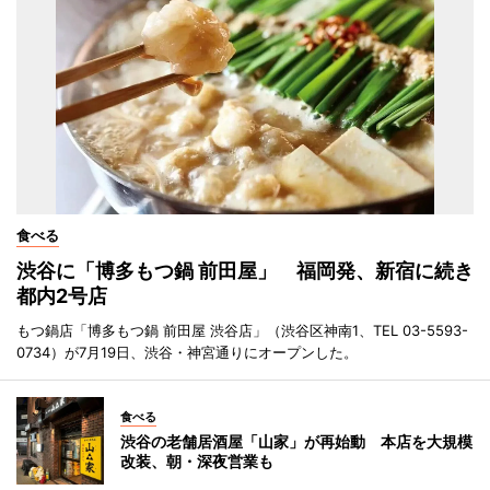
食べる
渋谷に「博多もつ鍋 前田屋」 福岡発、新宿に続き
都内2号店
もつ鍋店「博多もつ鍋 前田屋 渋谷店」（渋谷区神南1、TEL 03-5593-
0734）が7月19日、渋谷・神宮通りにオープンした。
食べる
渋谷の老舗居酒屋「山家」が再始動 本店を大規模
改装、朝・深夜営業も