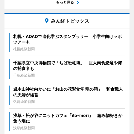
もっと見る
みん経トピックス
札幌・AOAOで進化学ぶスタンプラリー 小学生向けラボ
ツアーも
札幌経済新聞
千葉県立中央博物館で「ちば恐竜博」 巨大肉食恐竜や海
の捕食者も
千葉経済新聞
岩木山神社向かいに「お山の花彩食堂 龍の憩」 和食職人
の夫婦が経営
弘前経済新聞
浅草・松が谷にニットカフェ「ito-mori」 編み物好きが
集う場に
浅草経済新聞