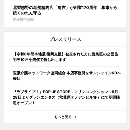
北習志野の老舗精肉店「鳥吉」が創業170周年 幕末から
続くのれん守る
船橋経済新聞
プレスリリース
【令和8年熊本地震 復興支援】被災された方に豊島区の公営住
宅等10戸を無償で貸し出します
医療介護ネットワーク協同組合 本店事務所をサンシャイン60へ
移転
『ラブライブ！』POP UP STORE～マリンコレクション～8月
28日よりグランエンタス（秋葉原オノデンビル1F）にて期間限
定オープン！
もっと見る