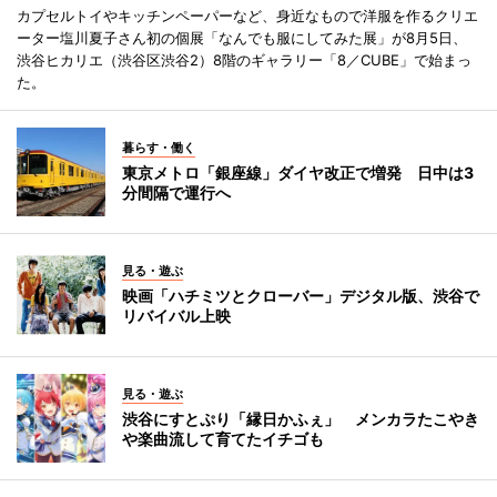
カプセルトイやキッチンペーパーなど、身近なもので洋服を作るクリエ
ーター塩川夏子さん初の個展「なんでも服にしてみた展」が8月5日、
渋谷ヒカリエ（渋谷区渋谷2）8階のギャラリー「8／CUBE」で始まっ
た。
暮らす・働く
東京メトロ「銀座線」ダイヤ改正で増発 日中は3
分間隔で運行へ
見る・遊ぶ
映画「ハチミツとクローバー」デジタル版、渋谷で
リバイバル上映
見る・遊ぶ
渋谷にすとぷり「縁日かふぇ」 メンカラたこやき
や楽曲流して育てたイチゴも