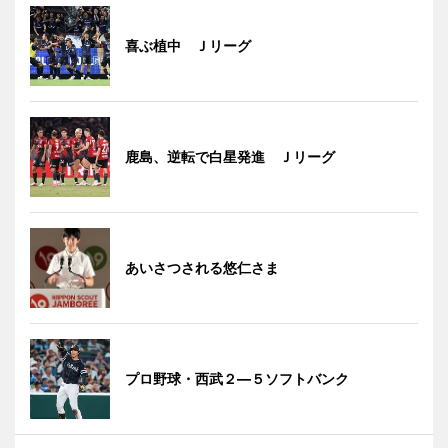
喜ぶ植中 Ｊリーグ
鹿島、逆転で白星発進 Ｊリーグ
あいさつされる悠仁さま
プロ野球・西武２―５ソフトバンク