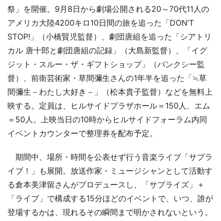
祭」を開催。9月8日から劇場公開される20～70代11人の
アメリカ大陸4200キロ10日間の旅を追った「DON’T
STOP!」（小橋賢児監督）、劇団唐組を追った「シアトリ
カル 唐十郎と劇団唐組の記録」（大島新監督）、「イグ
ジット・スルー・ザ・ギフトショップ」（バンクシー監
督）、前衛芸術家・草間彌生さんの1年半を追った「≒草
間彌生－わたし大好き－」（松本貴子監督）などを無料上
映する。定員は、ヒルサイドプラザホール＝150人、エム
＝50人。上映当日の10時からヒルサイドフォーラム内同
イベントカウンターで整理券を配布予定。
期間中、場所・時間を公表せず行う音楽ライブ「サプラ
イブ！」も展開。放送作家・ミュージシャンとして活動す
る倉本美津留さんがプロデュースし、「サプライズ」＋
「ライブ」で構成する15分ほどのイベントで、いつ、誰が
登場するかは、現れるその瞬間まで明かされないという。