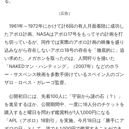
る。
［広告］
1961年～1972年にかけて計6回の有人月面着陸に成功し
たアポロ計画。NASAはアポロ17号をもってその計画を打
ち切っているが、同作では実際のアポロ計画の映像を盛り
込みながら存在しないアポロ18号の存在を「徹底的に」追
い求めた。メガホンを取ったのは、人間狩りを描いた
「NAKEDマン・ハンティング」（2007年）などのホラ
ー・サスペンス映画を多数手掛けているスペイン人のゴン
ザロ・ロペス・ガレーゴ監督。
公開初日には、先着100人に「宇宙から謎の石（？）」
を進呈するほか、公開期間中、一度に18人分のチケットを
購入すると曜日を問わず鑑賞料が1人1,000円になる
「APL（アポロ）18割引」を実施。今月18日は「勝手にア
ポロの日」として、誰でも1,000円で鑑賞することができ