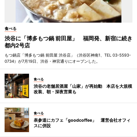
食べる
渋谷に「博多もつ鍋 前田屋」 福岡発、新宿に続き
都内2号店
もつ鍋店「博多もつ鍋 前田屋 渋谷店」（渋谷区神南1、TEL 03-5593-
0734）が7月19日、渋谷・神宮通りにオープンした。
食べる
渋谷の老舗居酒屋「山家」が再始動 本店を大規模
改装、朝・深夜営業も
食べる
表参道にカフェ「goodcoffee」 運営会社オフィ
スに併設