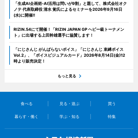
「生成AI企画術-AI活用は問いが9割」と題して、株式会社オク
ノテ 代表取締役 清水 覚氏によるセミナーを2026年9月16日
(水)に開催!!
RIZIN.54にて開催！「RIZIN JAPAN GP ヘビー級トーナメン
ト」に出場する上田幹雄選手に協賛します！
「にじさんじ がんばらないボイス」「にじさんじ 束縛ボイス
Vol.2」、「ボイスビジュアルカード」2026年8月14日(金)12
時より販売決定！
もっと見る
食べる
見る・遊ぶ
買う
暮らす・働く
学ぶ・知る
特集