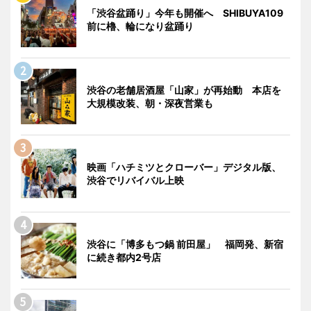
「渋谷盆踊り」今年も開催へ SHIBUYA109
前に櫓、輪になり盆踊り
渋谷の老舗居酒屋「山家」が再始動 本店を
大規模改装、朝・深夜営業も
映画「ハチミツとクローバー」デジタル版、
渋谷でリバイバル上映
渋谷に「博多もつ鍋 前田屋」 福岡発、新宿
に続き都内2号店