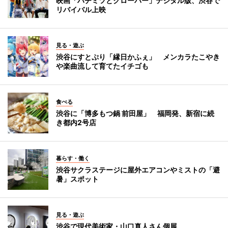
映画「ハチミツとクローバー」デジタル版、渋谷で
リバイバル上映
見る・遊ぶ
渋谷にすとぷり「縁日かふぇ」 メンカラたこやき
や楽曲流して育てたイチゴも
食べる
渋谷に「博多もつ鍋 前田屋」 福岡発、新宿に続
き都内2号店
暮らす・働く
渋谷サクラステージに屋外エアコンやミストの「避
暑」スポット
見る・遊ぶ
渋谷で現代美術家・山口真人さん個展