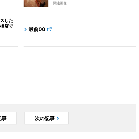
関連画像
スした
橋店で
最前00
記事
次の記事