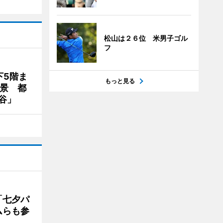
松山は２６位 米男子ゴル
フ
下5階ま
もっと見る
夜景 都
谷」
「七夕パ
ムらも参