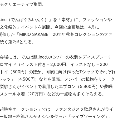
るクリエーティブ集団。
inc（でんぱぐみいんく）」を「素材」に、ファッションや
文化祭的」イベントを展開。今回の企画展は、4月に
）で開催した「MIKIO SAKABE」2011年秋冬コレクションのファ
続く第2弾となる。
場には、でんぱ組.incのメンバーの衣装をディスプレーす
マイド（イラスト付き＝2,000円、イラストなし＝200
トイ（500円）のほか、同展に向け作ったTシャツでそれぞれ
ャツ」（4,500円）などを販売。メンバーの私物をリメーク
紗さんがイベントで着用したエプロン（5,900円）や夢眠
スクール水着（20万円）などの一点物も多くそろえる。
超時空オークション」では、ファンタジスタ歌麿さんがライ
ザイナー坂部三樹郎さんがミシンを使った「ライブソーイング」、