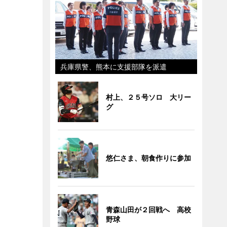
兵庫県警、熊本に支援部隊を派遣
村上、２５号ソロ 大リー
グ
悠仁さま、朝食作りに参加
青森山田が２回戦へ 高校
野球