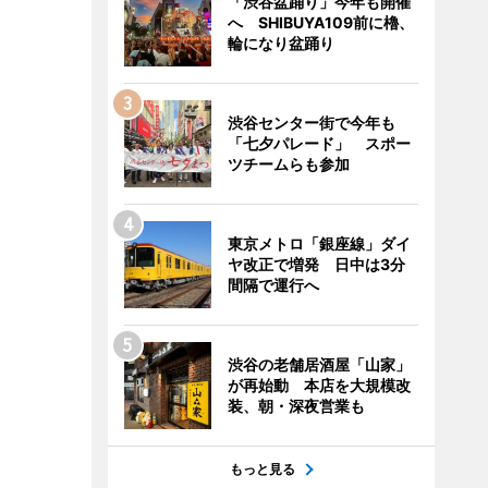
「渋谷盆踊り」今年も開催
へ SHIBUYA109前に櫓、
輪になり盆踊り
渋谷センター街で今年も
「七夕パレード」 スポー
ツチームらも参加
東京メトロ「銀座線」ダイ
ヤ改正で増発 日中は3分
間隔で運行へ
渋谷の老舗居酒屋「山家」
が再始動 本店を大規模改
装、朝・深夜営業も
もっと見る