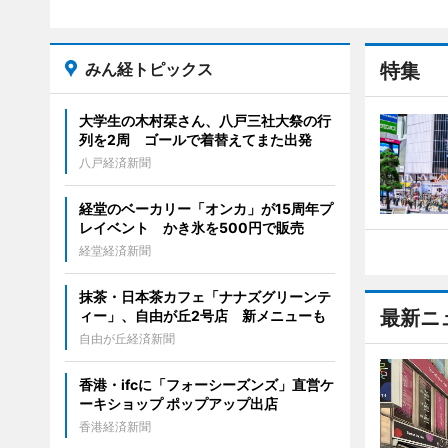
みん経トピックス
特集
大学生の木村栞さん、八戸三社大祭の行
列を2周 ゴールで着替えてまた出発
八戸経済新聞
経堂のベーカリー「オンカ」が15周年プ
レイベント かき氷を500円で販売
経堂経済新聞
抹茶・日本茶カフェ「ナナズグリーンテ
最新ニ
ィー」、自由が丘2号店 新メニューも
自由が丘経済新聞
香港・ifcに「フォーシーズンズ」直営ケ
ーキショップ ポップアップ出店
香港経済新聞