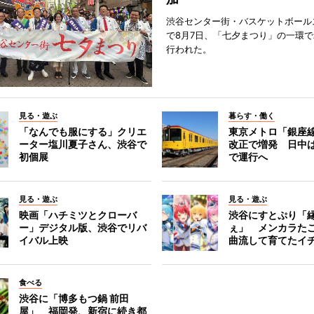
渋谷センター街・バスケットボール
で8月7日、「七夕まつり」の一環
行われた。
見る・遊ぶ
暮らす・働く
「なんでも服にする」クリエ
東京メトロ「銀座
ーター塩川夏子さん、渋谷で
改正で増発 日中
初個展
で運行へ
見る・遊ぶ
見る・遊ぶ
映画「ハチミツとクローバ
渋谷にすとぷり「
ー」デジタル版、渋谷でリバ
ぇ」 メンカラた
イバル上映
曲流して育てたイ
食べる
渋谷に「博多もつ鍋 前田
屋」 福岡発、新宿に続き都