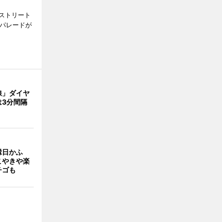
ストリート
でパレードが
線」ダイヤ
は3分間隔
縁日かふ
こやきや楽
チゴも