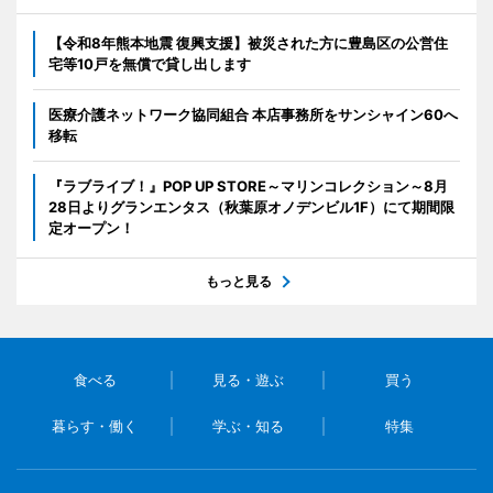
【令和8年熊本地震 復興支援】被災された方に豊島区の公営住
宅等10戸を無償で貸し出します
医療介護ネットワーク協同組合 本店事務所をサンシャイン60へ
移転
『ラブライブ！』POP UP STORE～マリンコレクション～8月
28日よりグランエンタス（秋葉原オノデンビル1F）にて期間限
定オープン！
もっと見る
食べる
見る・遊ぶ
買う
暮らす・働く
学ぶ・知る
特集