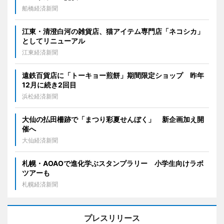
船橋経済新聞
江東・清澄白河の雑貨店、猫アイテム専門店「ネコシカ」
としてリニューアル
江東経済新聞
遠鉄百貨店に「トーキョー煎餅」期間限定ショップ 昨年
12月に続き2回目
浜松経済新聞
大仙の払田柵跡で「まつり彩夏せんぼく」 新企画加え開
催へ
大仙経済新聞
札幌・AOAOで進化学ぶスタンプラリー 小学生向けラボ
ツアーも
札幌経済新聞
プレスリリース