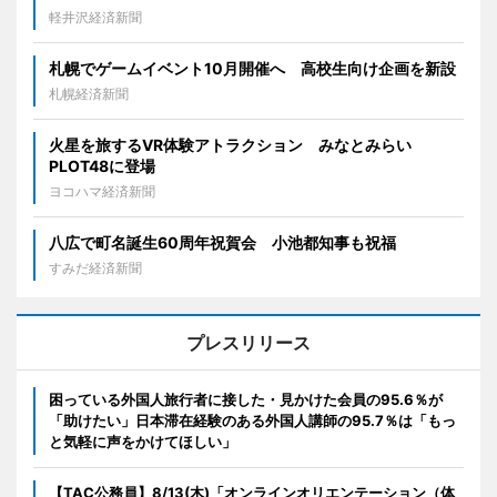
軽井沢経済新聞
札幌でゲームイベント10月開催へ 高校生向け企画を新設
札幌経済新聞
火星を旅するVR体験アトラクション みなとみらい
PLOT48に登場
ヨコハマ経済新聞
八広で町名誕生60周年祝賀会 小池都知事も祝福
すみだ経済新聞
プレスリリース
困っている外国人旅行者に接した・見かけた会員の95.6％が
「助けたい」日本滞在経験のある外国人講師の95.7％は「もっ
と気軽に声をかけてほしい」
【TAC公務員】8/13(木)「オンラインオリエンテーション（体