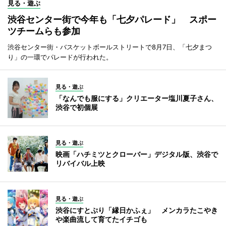
見る・遊ぶ
渋谷センター街で今年も「七夕パレード」 スポー
ツチームらも参加
渋谷センター街・バスケットボールストリートで8月7日、「七夕まつ
り」の一環でパレードが行われた。
見る・遊ぶ
「なんでも服にする」クリエーター塩川夏子さん、
渋谷で初個展
見る・遊ぶ
映画「ハチミツとクローバー」デジタル版、渋谷で
リバイバル上映
見る・遊ぶ
渋谷にすとぷり「縁日かふぇ」 メンカラたこやき
や楽曲流して育てたイチゴも