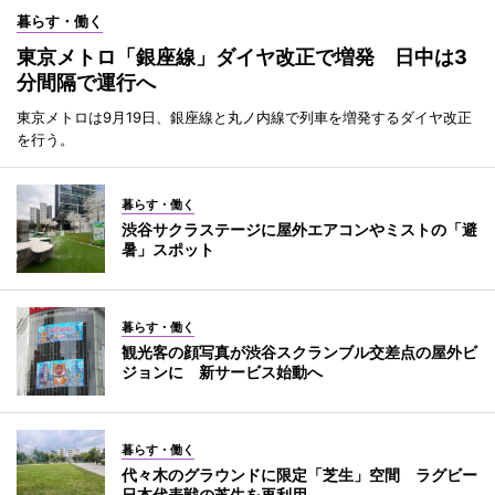
暮らす・働く
東京メトロ「銀座線」ダイヤ改正で増発 日中は3
分間隔で運行へ
東京メトロは9月19日、銀座線と丸ノ内線で列車を増発するダイヤ改正
を行う。
暮らす・働く
渋谷サクラステージに屋外エアコンやミストの「避
暑」スポット
暮らす・働く
観光客の顔写真が渋谷スクランブル交差点の屋外ビ
ジョンに 新サービス始動へ
暮らす・働く
代々木のグラウンドに限定「芝生」空間 ラグビー
日本代表戦の芝生を再利用