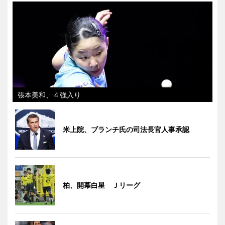
張本美和、４強入り
米上院、ブランチ氏の司法長官人事承認
柏、開幕白星 Ｊリーグ