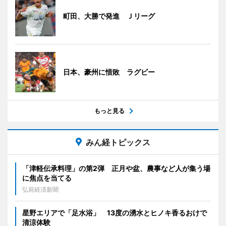
町田、大勝で発進 Ｊリーグ
日本、豪州に惜敗 ラグビー
もっと見る
みん経トピックス
「津軽伝承料理」の第2弾 正月や盆、農事など人が集う場
に焦点を当てる
弘前経済新聞
星野エリアで「足水浴」 13度の湧水とヒノキ香るおけで
清涼体験