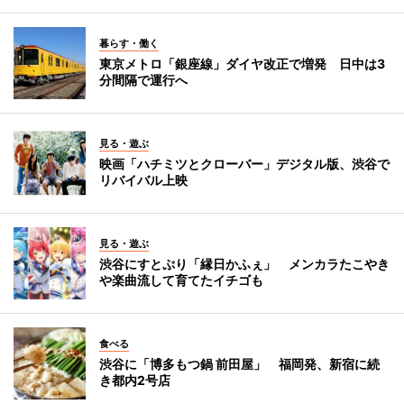
暮らす・働く
東京メトロ「銀座線」ダイヤ改正で増発 日中は3
分間隔で運行へ
見る・遊ぶ
映画「ハチミツとクローバー」デジタル版、渋谷で
リバイバル上映
見る・遊ぶ
渋谷にすとぷり「縁日かふぇ」 メンカラたこやき
や楽曲流して育てたイチゴも
食べる
渋谷に「博多もつ鍋 前田屋」 福岡発、新宿に続
き都内2号店