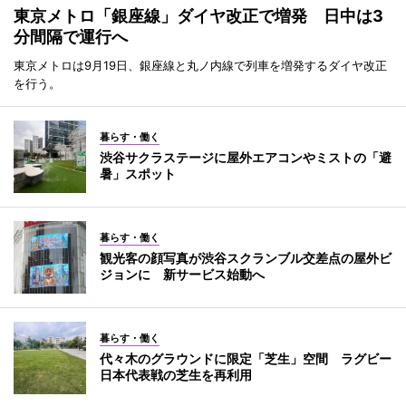
東京メトロ「銀座線」ダイヤ改正で増発 日中は3
分間隔で運行へ
東京メトロは9月19日、銀座線と丸ノ内線で列車を増発するダイヤ改正
を行う。
暮らす・働く
渋谷サクラステージに屋外エアコンやミストの「避
暑」スポット
暮らす・働く
観光客の顔写真が渋谷スクランブル交差点の屋外ビ
ジョンに 新サービス始動へ
暮らす・働く
代々木のグラウンドに限定「芝生」空間 ラグビー
日本代表戦の芝生を再利用