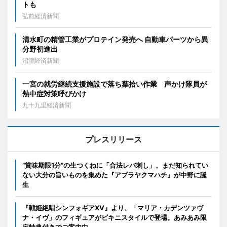
トも
弘前経済新聞
清水町の精管工業がプロテイン発売へ 自動車パーツから異
分野初進出
沼津経済新聞
一宮の就労継続支援施設で落ち葉拾い作業 声かけ隊員が
熱中症対策呼びかけ
九十九里経済新聞
プレスリリース
“賞味期限1分”の生つくねに「合法レバ刺し」。まだ知られてい
ない大分の旨いものを集めた『アブラヤクマハチ』が中野に誕
生
『戦姫絶唱シンフォギアXV』より、「マリア・カデンツァヴ
ナ・イヴ」のフィギュアがビキニスタイルで登場。あみあみ限