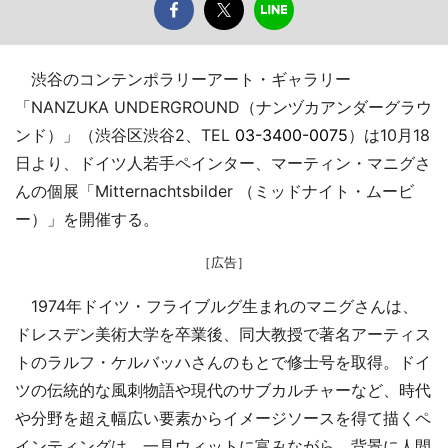
渋谷のコンテンポラリーアート・ギャラリー
「NANZUKA UNDERGROUND（ナンヅカアンダーグラウ
ンド）」（渋谷区渋谷2、TEL
03-3400-0075
）は10月18
日より、ドイツ人若手ペインター、マーティン・マニグさ
んの個展「Mitternachtsbilder （ミッドナイト・ムービ
ー）」を開催する。
［広告］
1974年ドイツ・フライブルグ生まれのマニグさんは、
ドレスデン美術大学を卒業後、同大教授で著名アーティス
トのラルフ・ケルバッハさんのもとで修士号を取得。ドイ
ツの伝統的な風刺物語や現代のサブカルチャーなど、時代
や分野を超え幅広い要素からイメージソースを得て描くペ
インティングは、一見ウィットに富みながら、背景に人間