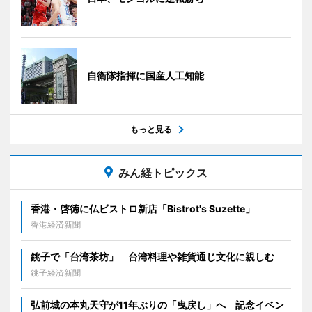
自衛隊指揮に国産人工知能
もっと見る
みん経トピックス
香港・啓徳に仏ビストロ新店「Bistrot's Suzette」
香港経済新聞
銚子で「台湾茶坊」 台湾料理や雑貨通じ文化に親しむ
銚子経済新聞
弘前城の本丸天守が11年ぶりの「曳戻し」へ 記念イベン