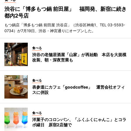
渋谷に「博多もつ鍋 前田屋」 福岡発、新宿に続き
都内2号店
もつ鍋店「博多もつ鍋 前田屋 渋谷店」（渋谷区神南1、TEL 03-5593-
0734）が7月19日、渋谷・神宮通りにオープンした。
食べる
渋谷の老舗居酒屋「山家」が再始動 本店を大規模
改装、朝・深夜営業も
食べる
表参道にカフェ「goodcoffee」 運営会社オフィ
スに併設
食べる
洋菓子のコロンバン、「ふくふくにゃんこ」とコラ
ボ縁日 原宿2店舗で