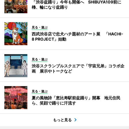
「渋谷盆踊り」今年も開催へ SHIBUYA109前に
櫓、輪になり盆踊り
見る・遊ぶ
西武渋谷店で忠犬ハチ題材のアート展 「HACHI-
8 PROJECT」始動
見る・遊ぶ
渋谷スクランブルスクエアで「宇宙兄弟」コラボ企
画 展示やトークなど
見る・遊ぶ
夏の風物詩「恵比寿駅前盆踊り」開幕 地元住民
ら、笑顔で踊りに汗流す
もっと見る