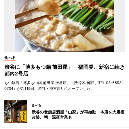
食べる
渋谷に「博多もつ鍋 前田屋」 福岡発、新宿に続き
都内2号店
もつ鍋店「博多もつ鍋 前田屋 渋谷店」（渋谷区神南1、TEL 03-5593-
0734）が7月19日、渋谷・神宮通りにオープンした。
食べる
渋谷の老舗居酒屋「山家」が再始動 本店を大規模
改装、朝・深夜営業も