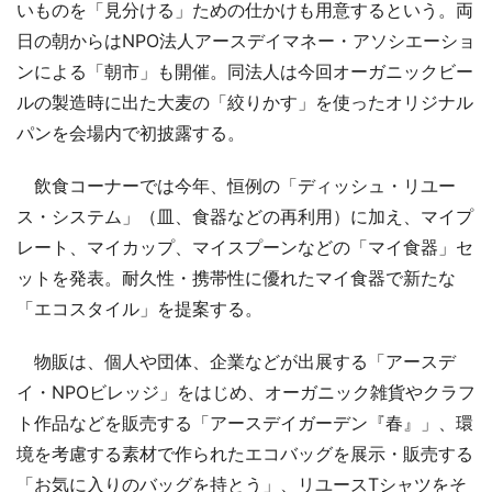
いものを「見分ける」ための仕かけも用意するという。両
日の朝からはNPO法人アースデイマネー・アソシエーショ
ンによる「朝市」も開催。同法人は今回オーガニックビー
ルの製造時に出た大麦の「絞りかす」を使ったオリジナル
パンを会場内で初披露する。
飲食コーナーでは今年、恒例の「ディッシュ・リユー
ス・システム」（皿、食器などの再利用）に加え、マイプ
レート、マイカップ、マイスプーンなどの「マイ食器」セ
ットを発表。耐久性・携帯性に優れたマイ食器で新たな
「エコスタイル」を提案する。
物販は、個人や団体、企業などが出展する「アースデ
イ・NPOビレッジ」をはじめ、オーガニック雑貨やクラフ
ト作品などを販売する「アースデイガーデン『春』」、環
境を考慮する素材で作られたエコバッグを展示・販売する
「お気に入りのバッグを持とう」、リユースTシャツをそ