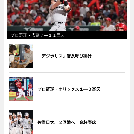
プロ野球・広島７―１１巨人
「デジポリス」普及呼び掛け
プロ野球・オリックス１―３楽天
佐野日大、２回戦へ 高校野球