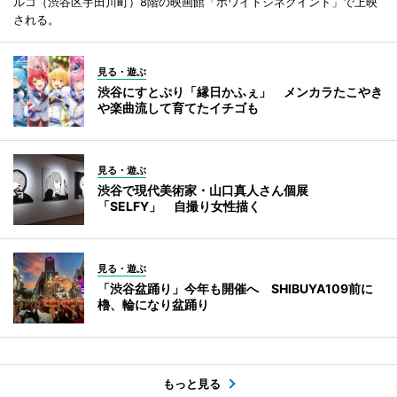
ルコ（渋谷区宇田川町）8階の映画館「ホワイトシネクイント」で上映
される。
見る・遊ぶ
渋谷にすとぷり「縁日かふぇ」 メンカラたこやき
や楽曲流して育てたイチゴも
見る・遊ぶ
渋谷で現代美術家・山口真人さん個展
「SELFY」 自撮り女性描く
見る・遊ぶ
「渋谷盆踊り」今年も開催へ SHIBUYA109前に
櫓、輪になり盆踊り
もっと見る