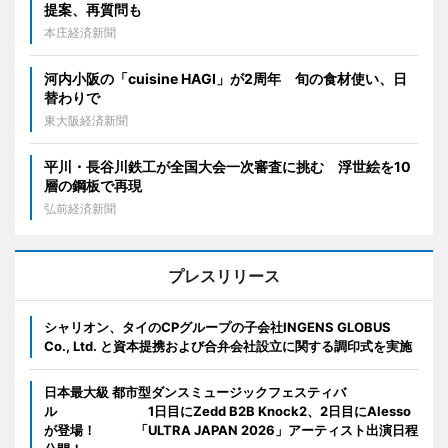
提案、再質問も
本庄経済新聞
河内小阪の「cuisine HAGI」が2周年 旬の食材使い、日
替わりで
東大阪経済新聞
平川・長谷川鉄工が全国大会一次審査に挑む 浮世絵を10
層の鋼板で再現
弘前経済新聞
プレスリリース
シャリオン、タイのCPグループの子会社INGENS GLOBUS
Co., Ltd. と資本提携および合弁会社設立に関する調印式を実施
日本最大級 都市型ダンスミュージックフェスティバ
ル 1日目にZedd B2B Knock2、2日目にAlesso
が登場！ 「ULTRA JAPAN 2026」アーティスト出演日程