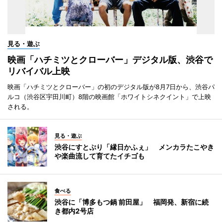
見る・遊ぶ
映画「ハチミツとクローバー」デジタル版、渋谷で
リバイバル上映
映画「ハチミツとクローバー」の初のデジタル版が8月7日から、渋谷パ
ルコ（渋谷区宇田川町）8階の映画館「ホワイトシネクイント」で上映
される。
見る・遊ぶ
渋谷にすとぷり「縁日かふぇ」 メンカラたこやき
や楽曲流して育てたイチゴも
食べる
渋谷に「博多もつ鍋 前田屋」 福岡発、新宿に続
き都内2号店