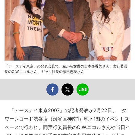
「アースデイ東京」の発表会見で。左から女優の吉本多香美さん、実行委員
長のC.W.ニコルさん、ギャル社長の藤田志穂さん
「アースデイ東京2007」の記者発表が2月22日、 タ
ワーレコード渋谷店（渋谷区神南1）地下1階のイベントス
ペースで行われ、同実行委員長のC.W.ニコルさんや当日イ