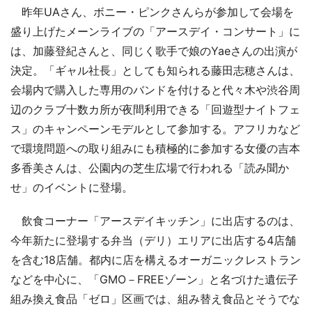
昨年UAさん、ボニー・ピンクさんらが参加して会場を
盛り上げたメーンライブの「アースデイ・コンサート」に
は、加藤登紀さんと、同じく歌手で娘のYaeさんの出演が
決定。「ギャル社長」としても知られる藤田志穂さんは、
会場内で購入した専用のバンドを付けると代々木や渋谷周
辺のクラブ十数カ所が夜間利用できる「回遊型ナイトフェ
ス」のキャンペーンモデルとして参加する。アフリカなど
で環境問題への取り組みにも積極的に参加する女優の吉本
多香美さんは、公園内の芝生広場で行われる「読み聞か
せ」のイベントに登場。
飲食コーナー「アースデイキッチン」に出店するのは、
今年新たに登場する弁当（デリ）エリアに出店する4店舗
を含む18店舗。都内に店を構えるオーガニックレストラン
などを中心に、「GMO－FREEゾーン」と名づけた遺伝子
組み換え食品「ゼロ」区画では、組み替え食品とそうでな