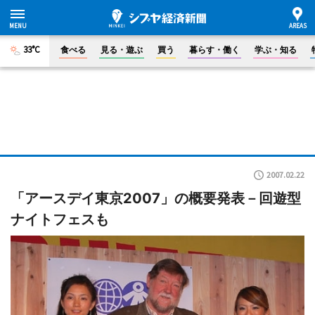
33°C
食べる
見る・遊ぶ
買う
暮らす・働く
学ぶ・知る
2007.02.22
「アースデイ東京2007」の概要発表－回遊型
ナイトフェスも