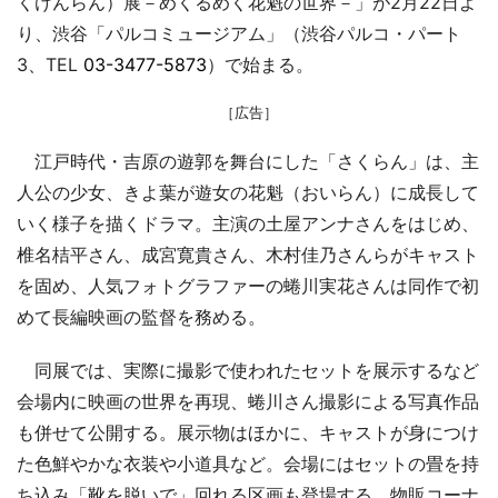
くけんらん）展－めくるめく花魁の世界－」が2月22日よ
り、渋谷「パルコミュージアム」（渋谷パルコ・パート
3、TEL
03-3477-5873
）で始まる。
［広告］
江戸時代・吉原の遊郭を舞台にした「さくらん」は、主
人公の少女、きよ葉が遊女の花魁（おいらん）に成長して
いく様子を描くドラマ。主演の土屋アンナさんをはじめ、
椎名桔平さん、成宮寛貴さん、木村佳乃さんらがキャスト
を固め、人気フォトグラファーの蜷川実花さんは同作で初
めて長編映画の監督を務める。
同展では、実際に撮影で使われたセットを展示するなど
会場内に映画の世界を再現、蜷川さん撮影による写真作品
も併せて公開する。展示物はほかに、キャストが身につけ
た色鮮やかな衣装や小道具など。会場にはセットの畳を持
ち込み「靴を脱いで」回れる区画も登場する。物販コーナ