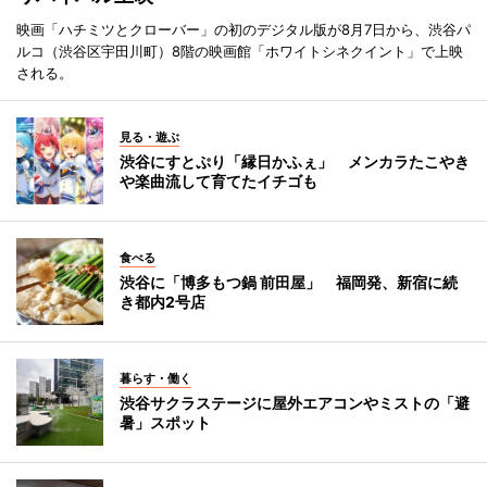
映画「ハチミツとクローバー」の初のデジタル版が8月7日から、渋谷パ
ルコ（渋谷区宇田川町）8階の映画館「ホワイトシネクイント」で上映
される。
見る・遊ぶ
渋谷にすとぷり「縁日かふぇ」 メンカラたこやき
や楽曲流して育てたイチゴも
食べる
渋谷に「博多もつ鍋 前田屋」 福岡発、新宿に続
き都内2号店
暮らす・働く
渋谷サクラステージに屋外エアコンやミストの「避
暑」スポット