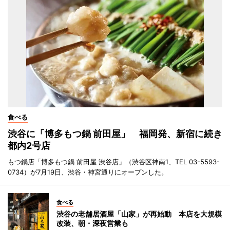
食べる
渋谷に「博多もつ鍋 前田屋」 福岡発、新宿に続き
都内2号店
もつ鍋店「博多もつ鍋 前田屋 渋谷店」（渋谷区神南1、TEL 03-5593-
0734）が7月19日、渋谷・神宮通りにオープンした。
食べる
渋谷の老舗居酒屋「山家」が再始動 本店を大規模
改装、朝・深夜営業も