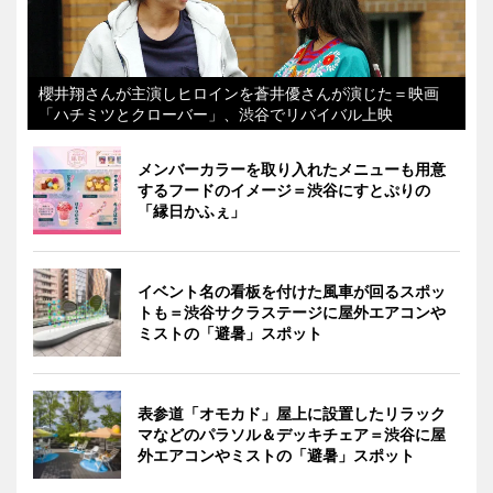
櫻井翔さんが主演しヒロインを蒼井優さんが演じた＝映画
「ハチミツとクローバー」、渋谷でリバイバル上映
メンバーカラーを取り入れたメニューも用意
するフードのイメージ＝渋谷にすとぷりの
「縁日かふぇ」
イベント名の看板を付けた風車が回るスポッ
トも＝渋谷サクラステージに屋外エアコンや
ミストの「避暑」スポット
表参道「オモカド」屋上に設置したリラック
マなどのパラソル＆デッキチェア＝渋谷に屋
外エアコンやミストの「避暑」スポット