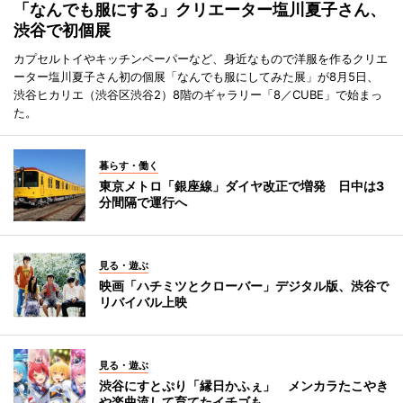
「なんでも服にする」クリエーター塩川夏子さん、
渋谷で初個展
カプセルトイやキッチンペーパーなど、身近なもので洋服を作るクリエ
ーター塩川夏子さん初の個展「なんでも服にしてみた展」が8月5日、
渋谷ヒカリエ（渋谷区渋谷2）8階のギャラリー「8／CUBE」で始まっ
た。
暮らす・働く
東京メトロ「銀座線」ダイヤ改正で増発 日中は3
分間隔で運行へ
見る・遊ぶ
映画「ハチミツとクローバー」デジタル版、渋谷で
リバイバル上映
見る・遊ぶ
渋谷にすとぷり「縁日かふぇ」 メンカラたこやき
や楽曲流して育てたイチゴも