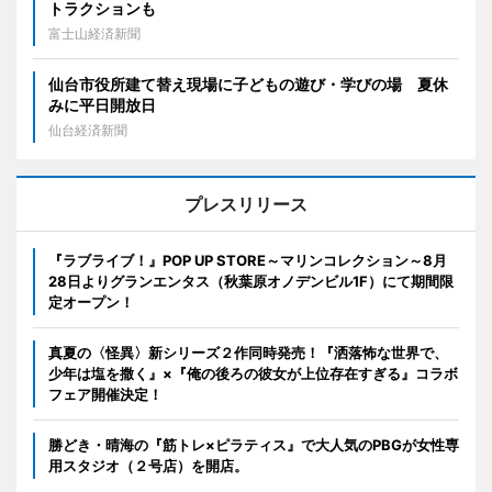
トラクションも
富士山経済新聞
仙台市役所建て替え現場に子どもの遊び・学びの場 夏休
みに平日開放日
仙台経済新聞
プレスリリース
『ラブライブ！』POP UP STORE～マリンコレクション～8月
28日よりグランエンタス（秋葉原オノデンビル1F）にて期間限
定オープン！
真夏の〈怪異〉新シリーズ２作同時発売！『洒落怖な世界で、
少年は塩を撒く』×『俺の後ろの彼女が上位存在すぎる』コラボ
フェア開催決定！
勝どき・晴海の『筋トレ×ピラティス』で大人気のPBGが女性専
用スタジオ（２号店）を開店。