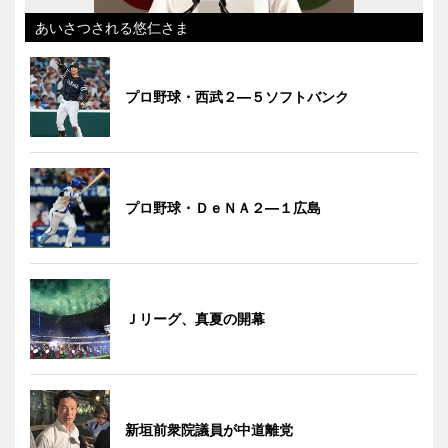
あいさつされる悠仁さま
プロ野球・西武２―５ソフトバンク
プロ野球・ＤｅＮＡ２―１広島
Ｊリーグ、真夏の開幕
新垣前衆院議員が中道離党