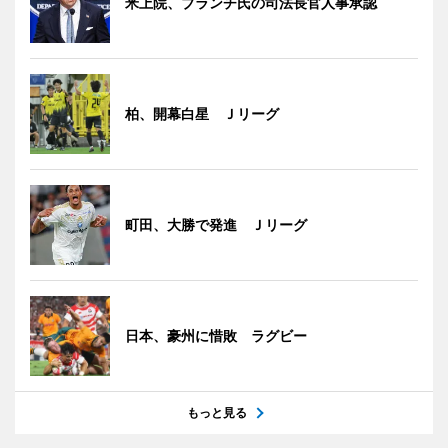
米上院、ブランチ氏の司法長官人事承認
柏、開幕白星 Ｊリーグ
町田、大勝で発進 Ｊリーグ
日本、豪州に惜敗 ラグビー
もっと見る