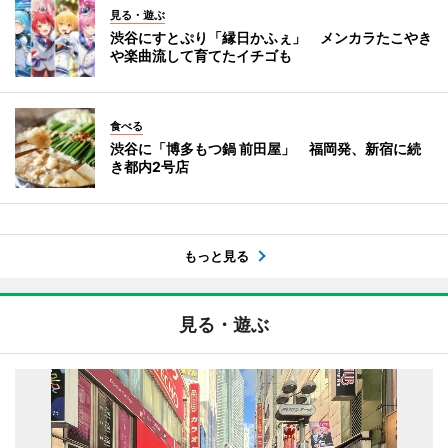
見る・遊ぶ
渋谷にすとぷり「縁日かふぇ」 メンカラたこやき
や楽曲流して育てたイチゴも
食べる
渋谷に「博多もつ鍋 前田屋」 福岡発、新宿に続
き都内2号店
もっと見る
見る・遊ぶ