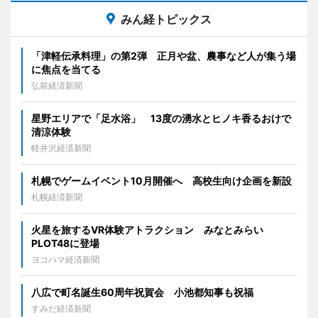
みん経トピックス
「津軽伝承料理」の第2弾 正月や盆、農事など人が集う場
に焦点を当てる
弘前経済新聞
星野エリアで「足水浴」 13度の湧水とヒノキ香るおけで
清涼体験
軽井沢経済新聞
札幌でゲームイベント10月開催へ 高校生向け企画を新設
札幌経済新聞
火星を旅するVR体験アトラクション みなとみらい
PLOT48に登場
ヨコハマ経済新聞
八広で町名誕生60周年祝賀会 小池都知事も祝福
すみだ経済新聞