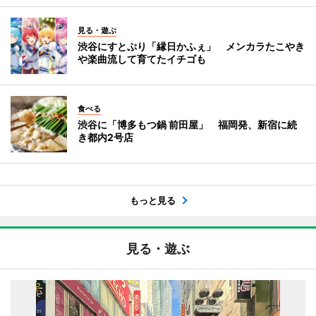
見る・遊ぶ
渋谷にすとぷり「縁日かふぇ」 メンカラたこやき
や楽曲流して育てたイチゴも
食べる
渋谷に「博多もつ鍋 前田屋」 福岡発、新宿に続
き都内2号店
もっと見る
見る・遊ぶ