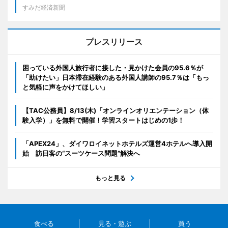
すみだ経済新聞
プレスリリース
困っている外国人旅行者に接した・見かけた会員の95.6％が
「助けたい」日本滞在経験のある外国人講師の95.7％は「もっ
と気軽に声をかけてほしい」
【TAC公務員】8/13(木)「オンラインオリエンテーション（体
験入学）」を無料で開催！学習スタートはじめの1歩！
「APEX24」、ダイワロイネットホテルズ運営4ホテルへ導入開
始 訪日客の“スーツケース問題”解決へ
もっと見る
食べる
見る・遊ぶ
買う