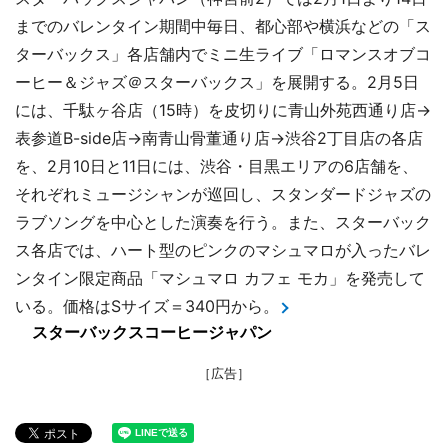
までのバレンタイン期間中毎日、都心部や横浜などの「ス
ターバックス」各店舗内でミニ生ライブ「ロマンスオブコ
ーヒー＆ジャズ＠スターバックス」を展開する。2月5日
には、千駄ヶ谷店（15時）を皮切りに青山外苑西通り店→
表参道B-side店→南青山骨董通り店→渋谷2丁目店の各店
を、2月10日と11日には、渋谷・目黒エリアの6店舗を、
それぞれミュージシャンが巡回し、スタンダードジャズの
ラブソングを中心とした演奏を行う。また、スターバック
ス各店では、ハート型のピンクのマシュマロが入ったバレ
ンタイン限定商品「マシュマロ カフェ モカ」を発売して
いる。価格はSサイズ＝340円から。
スターバックスコーヒージャパン
［広告］