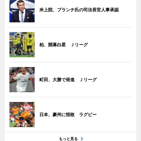
米上院、ブランチ氏の司法長官人事承認
柏、開幕白星 Ｊリーグ
町田、大勝で発進 Ｊリーグ
日本、豪州に惜敗 ラグビー
もっと見る