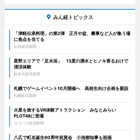
みん経トピックス
「津軽伝承料理」の第2弾 正月や盆、農事など人が集う場
に焦点を当てる
弘前経済新聞
星野エリアで「足水浴」 13度の湧水とヒノキ香るおけで
清涼体験
軽井沢経済新聞
札幌でゲームイベント10月開催へ 高校生向け企画を新設
札幌経済新聞
火星を旅するVR体験アトラクション みなとみらい
PLOT48に登場
ヨコハマ経済新聞
八広で町名誕生60周年祝賀会 小池都知事も祝福