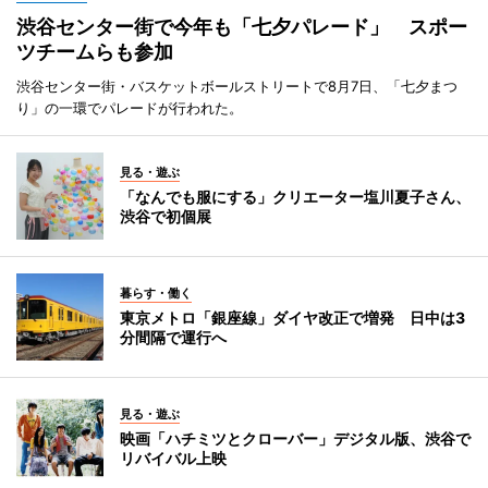
渋谷センター街で今年も「七夕パレード」 スポー
ツチームらも参加
渋谷センター街・バスケットボールストリートで8月7日、「七夕まつ
り」の一環でパレードが行われた。
見る・遊ぶ
「なんでも服にする」クリエーター塩川夏子さん、
渋谷で初個展
暮らす・働く
東京メトロ「銀座線」ダイヤ改正で増発 日中は3
分間隔で運行へ
見る・遊ぶ
映画「ハチミツとクローバー」デジタル版、渋谷で
リバイバル上映