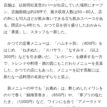
店舗は、以前同社直営のバーが出店していた場所にオープ
ン。店舗面積は約28坪で、最大収容人数は50～60人。店
の外にも10人ほどが飲み食いできる立ち飲みスペースがあ
る。閉店から4年たち、かつて店を切り盛りしたおかみら
は「勇退」し、スタッフも一新した。
かつての定番メニューは、「ハムキャ別」（400円）を
はじめ、「ねぎぬた」「スパサラ」「なすみそ」（以上
300円）などを引き継いだ。「レガシー」を継承する一方
で、トレンドや料理・酒の質にもこだわりメニューを見直
した。かつての店にもあった、メニューを記す黒板には、
新たな一品料理の名前がずらりと並ぶ。
新メニューの中でも「お薦め」は、酢じめしたイワシを
のりで巻く「鰯海苔巻き」（850円）や、「寒ブリの塩た
たき」（1,000円）など。ワインにも合う「アメーラトマ