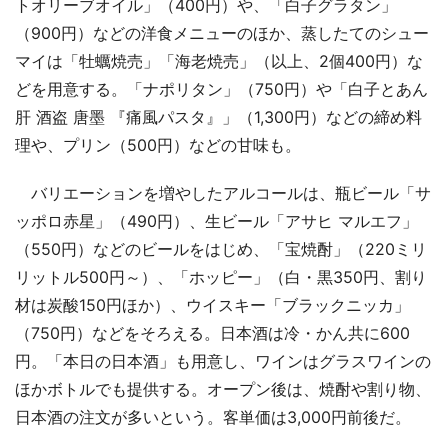
トオリーブオイル」（400円）や、「白子グラタン」
（900円）などの洋食メニューのほか、蒸したてのシュー
マイは「牡蠣焼売」「海老焼売」（以上、2個400円）な
どを用意する。「ナポリタン」（750円）や「白子とあん
肝 酒盗 唐墨 『痛風パスタ』」（1,300円）などの締め料
理や、プリン（500円）などの甘味も。
バリエーションを増やしたアルコールは、瓶ビール「サ
ッポロ赤星」（490円）、生ビール「アサヒ マルエフ」
（550円）などのビールをはじめ、「宝焼酎」（220ミリ
リットル500円～）、「ホッピー」（白・黒350円、割り
材は炭酸150円ほか）、ウイスキー「ブラックニッカ」
（750円）などをそろえる。日本酒は冷・かん共に600
円。「本日の日本酒」も用意し、ワインはグラスワインの
ほかボトルでも提供する。オープン後は、焼酎や割り物、
日本酒の注文が多いという。客単価は3,000円前後だ。