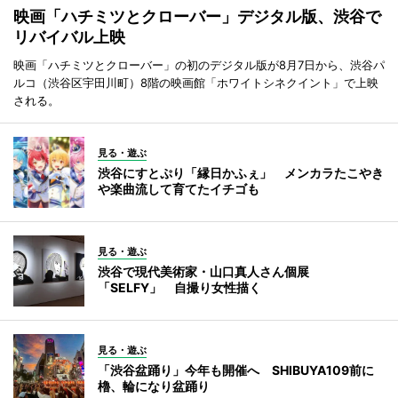
映画「ハチミツとクローバー」デジタル版、渋谷で
リバイバル上映
映画「ハチミツとクローバー」の初のデジタル版が8月7日から、渋谷パ
ルコ（渋谷区宇田川町）8階の映画館「ホワイトシネクイント」で上映
される。
見る・遊ぶ
渋谷にすとぷり「縁日かふぇ」 メンカラたこやき
や楽曲流して育てたイチゴも
見る・遊ぶ
渋谷で現代美術家・山口真人さん個展
「SELFY」 自撮り女性描く
見る・遊ぶ
「渋谷盆踊り」今年も開催へ SHIBUYA109前に
櫓、輪になり盆踊り