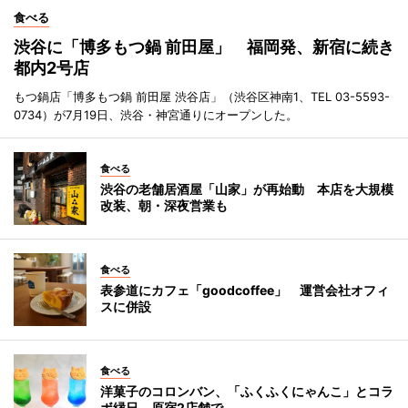
食べる
渋谷に「博多もつ鍋 前田屋」 福岡発、新宿に続き
都内2号店
もつ鍋店「博多もつ鍋 前田屋 渋谷店」（渋谷区神南1、TEL 03-5593-
0734）が7月19日、渋谷・神宮通りにオープンした。
食べる
渋谷の老舗居酒屋「山家」が再始動 本店を大規模
改装、朝・深夜営業も
食べる
表参道にカフェ「goodcoffee」 運営会社オフィ
スに併設
食べる
洋菓子のコロンバン、「ふくふくにゃんこ」とコラ
ボ縁日 原宿2店舗で