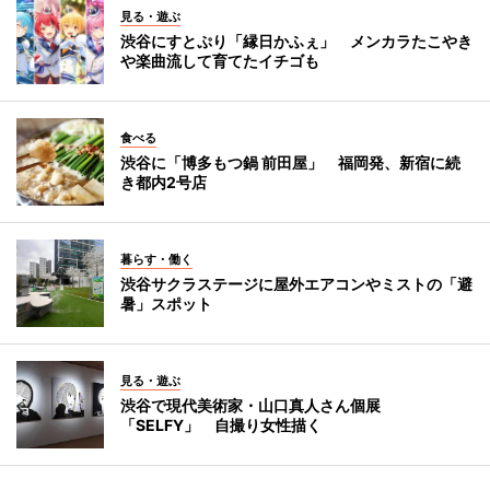
見る・遊ぶ
渋谷にすとぷり「縁日かふぇ」 メンカラたこやき
や楽曲流して育てたイチゴも
食べる
渋谷に「博多もつ鍋 前田屋」 福岡発、新宿に続
き都内2号店
暮らす・働く
渋谷サクラステージに屋外エアコンやミストの「避
暑」スポット
見る・遊ぶ
渋谷で現代美術家・山口真人さん個展
「SELFY」 自撮り女性描く