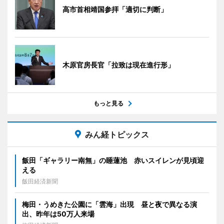
高市首相靖国参拝「適切に判断」
木原官房長官「拉致は現在進行形」
もっと見る
みん経トピックス
飯田「ギャラリー南無」の睡蓮池 赤いスイレンが見頃迎
える
飯田経済新聞
梅田・うめきた公園に「雲海」出現 昼と夜で異なる演
出、昨年は50万人来場