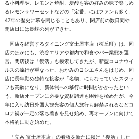
る小料理や、レモンと焼酎、炭酸を客の好みの味で楽しめ
るレモンサワーセットなどの「定番」にはファンも多く、
47年の歴史に幕を閉じることもあり、閉店前の数日間や
閉店日には長蛇の列ができた。
同店を経営するダイニング富士屋本店（桜丘町）は、同
店のほかにも、渋谷エリアや都内で和食やバー業態を運
営。閉店後は「復活」も模索してきたが、新型コロナウイ
ルスの流行が重なった。おかみのヨシエさんをはじめ、同
店に長年勤め独特な接客が「名物」にもなっていたスタッ
フも高齢になり、新体制への移行に時間がかかったとい
う。新店オープンに必要な資材調達も困難を極めたが、今
年に入り訪日外国人観光客の個人旅行も解禁されるなどコ
ロナ禍が一定の落ち着きを見せ始め、再オープンに向けて
本格的に動き始めた。
「立呑 富士屋本店」の看板を新たに掲げ「復活」した