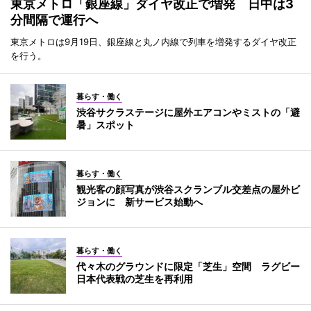
東京メトロ「銀座線」ダイヤ改正で増発 日中は3
分間隔で運行へ
東京メトロは9月19日、銀座線と丸ノ内線で列車を増発するダイヤ改正
を行う。
暮らす・働く
渋谷サクラステージに屋外エアコンやミストの「避
暑」スポット
暮らす・働く
観光客の顔写真が渋谷スクランブル交差点の屋外ビ
ジョンに 新サービス始動へ
暮らす・働く
代々木のグラウンドに限定「芝生」空間 ラグビー
日本代表戦の芝生を再利用