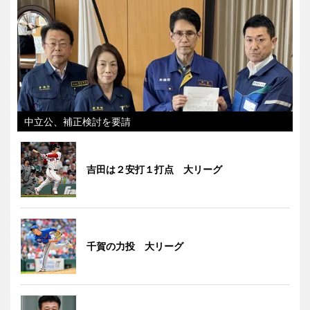
中立公、補正検討を要請
吉田は２安打１打点 大リーグ
千賀の力投 大リーグ