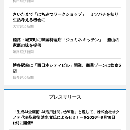
梅田経済新聞
さいたまで「はちみつワークショップ」 ミツバチを知り
生活考える機会に
大宮経済新聞
姫路・城東町に韓国料理店「ジュミネ キッチン」 釜山の
家庭の味を提供
姫路経済新聞
博多駅前に「西日本シティビル」開業、商業ゾーンは飲食5
店
博多経済新聞
プレスリリース
「生成AI企画術-AI活用は問いが9割」と題して、株式会社オク
ノテ 代表取締役 清水 覚氏によるセミナーを2026年9月16日
(水)に開催!!