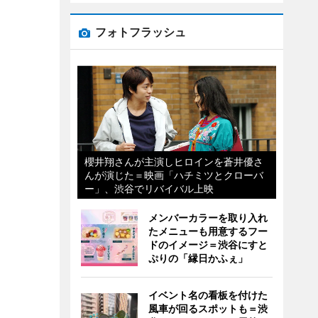
フォトフラッシュ
櫻井翔さんが主演しヒロインを蒼井優さ
んが演じた＝映画「ハチミツとクローバ
ー」、渋谷でリバイバル上映
メンバーカラーを取り入れ
たメニューも用意するフー
ドのイメージ＝渋谷にすと
ぷりの「縁日かふぇ」
イベント名の看板を付けた
風車が回るスポットも＝渋