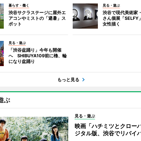
暮らす・働く
見る・遊ぶ
渋谷サクラステージに屋外エ
渋谷で現代美術家
アコンやミストの「避暑」ス
さん個展「SELF
ポット
女性描く
見る・遊ぶ
「渋谷盆踊り」今年も開催
へ SHIBUYA109前に櫓、輪
になり盆踊り
もっと見る
遊ぶ
見る・遊ぶ
映画「ハチミツとクロー
ジタル版、渋谷でリバイ