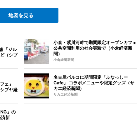
地図を見る
小倉・紫川河畔で期間限定オープンカフェ
公共空間利用の社会実験で（小倉経済新
舗 「ジル
聞）
ど（シブ
小倉経済新聞
名古屋パルコに期間限定「ふなっしー
Cafe」 コラボメニューや限定グッズ（サ
フェ」
カエ経済新聞）
シブヤ経
サカエ経済新聞
NG」の
経済新