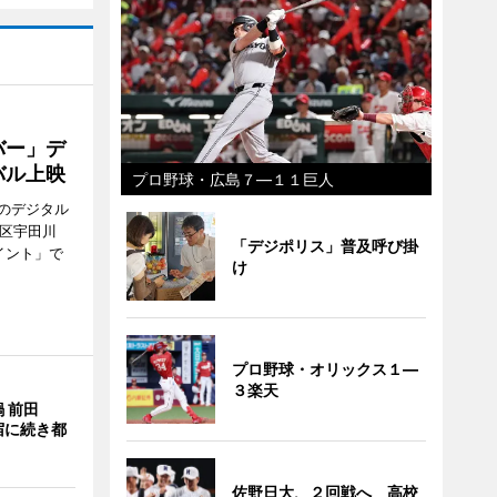
バー」デ
バル上映
プロ野球・広島７―１１巨人
のデジタル
谷区宇田川
「デジポリス」普及呼び掛
イント」で
け
プロ野球・オリックス１―
３楽天
 前田
宿に続き都
佐野日大、２回戦へ 高校