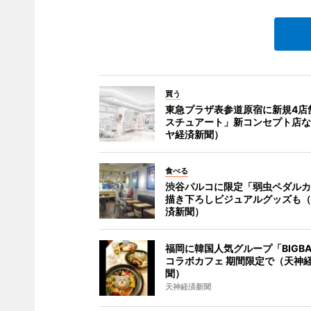
買う
東急プラザ表参道原宿に新規4店
スチュアート」新コンセプト店な
ヤ経済新聞）
食べる
渋谷パルコに限定「弱虫ペダルカ
描き下ろしビジュアルグッズも（
済新聞）
福岡に韓国人気グループ「BIGBA
コラボカフェ 期間限定で（天神
聞）
天神経済新聞