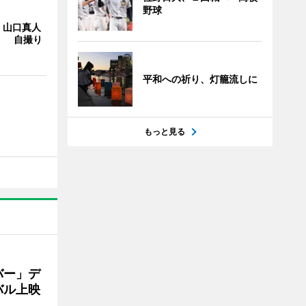
野球
・山口真人
Y」 自撮り
平和への祈り、灯籠流しに
もっと見る
バー」デ
バル上映