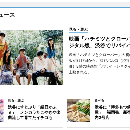
ュース
見る・遊ぶ
映画「ハチミツとクロー
ジタル版、渋谷でリバイ
映画「ハチミツとクローバー」の初
版が8月7日から、渋谷パルコ（渋
町）8階の映画館「ホワイトシネク
上映される。
見る・遊ぶ
食べる
渋谷にすとぷり「縁日かふ
渋谷に「博多もつ鍋
ぇ」 メンカラたこやきや楽
屋」 福岡発、新
曲流して育てたイチゴも
内2号店