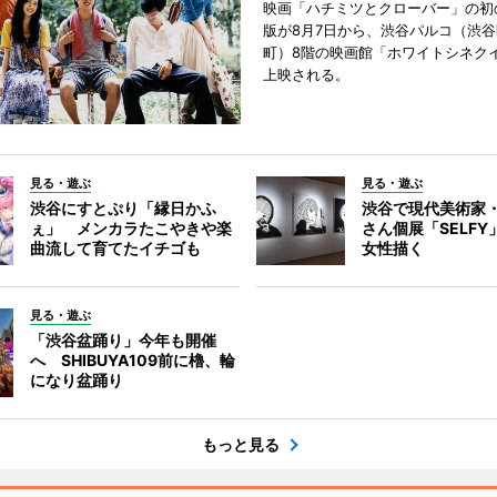
映画「ハチミツとクローバー」の初
版が8月7日から、渋谷パルコ（渋
町）8階の映画館「ホワイトシネク
上映される。
見る・遊ぶ
見る・遊ぶ
渋谷にすとぷり「縁日かふ
渋谷で現代美術家
ぇ」 メンカラたこやきや楽
さん個展「SELF
曲流して育てたイチゴも
女性描く
見る・遊ぶ
「渋谷盆踊り」今年も開催
へ SHIBUYA109前に櫓、輪
になり盆踊り
もっと見る