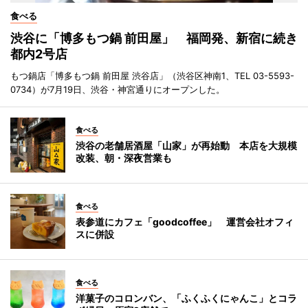
食べる
渋谷に「博多もつ鍋 前田屋」 福岡発、新宿に続き
都内2号店
もつ鍋店「博多もつ鍋 前田屋 渋谷店」（渋谷区神南1、TEL 03-5593-
0734）が7月19日、渋谷・神宮通りにオープンした。
食べる
渋谷の老舗居酒屋「山家」が再始動 本店を大規模
改装、朝・深夜営業も
食べる
表参道にカフェ「goodcoffee」 運営会社オフィ
スに併設
食べる
洋菓子のコロンバン、「ふくふくにゃんこ」とコラ