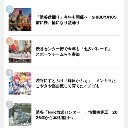
「渋谷盆踊り」今年も開催へ SHIBUYA109
前に櫓、輪になり盆踊り
渋谷センター街で今年も「七夕パレード」
スポーツチームらも参加
渋谷にすとぷり「縁日かふぇ」 メンカラた
こやきや楽曲流して育てたイチゴも
渋谷「NHK放送センター」、情報棟完工 20
26年から本格運用へ