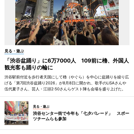
見る・遊ぶ
「渋谷盆踊り」に6万7000人 109前に櫓、外国人
観光客も踊りの輪に
渋谷駅前付近を歩行者天国にして櫓（やぐら）を中心に盆踊りを繰り広
げる「第7回渋谷盆踊り2026」が8月8日に開かれ、歌手のLiSAさんや
伍代夏子さん、芸人・江頭2:50さんらゲスト陣も会場を盛り上げた。
見る・遊ぶ
渋谷センター街で今年も「七夕パレード」 スポー
ツチームらも参加