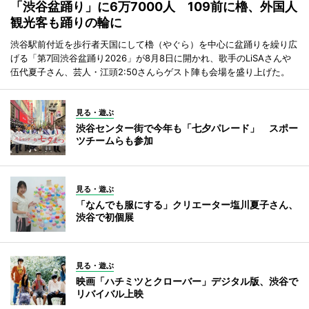
「渋谷盆踊り」に6万7000人 109前に櫓、外国人
観光客も踊りの輪に
渋谷駅前付近を歩行者天国にして櫓（やぐら）を中心に盆踊りを繰り広
げる「第7回渋谷盆踊り2026」が8月8日に開かれ、歌手のLiSAさんや
伍代夏子さん、芸人・江頭2:50さんらゲスト陣も会場を盛り上げた。
見る・遊ぶ
渋谷センター街で今年も「七夕パレード」 スポー
ツチームらも参加
見る・遊ぶ
「なんでも服にする」クリエーター塩川夏子さん、
渋谷で初個展
見る・遊ぶ
映画「ハチミツとクローバー」デジタル版、渋谷で
リバイバル上映