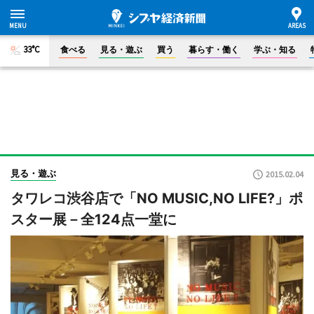
33°C
食べる
見る・遊ぶ
買う
暮らす・働く
学ぶ・知る
見る・遊ぶ
2015.02.04
タワレコ渋谷店で「NO MUSIC,NO LIFE?」ポ
スター展－全124点一堂に