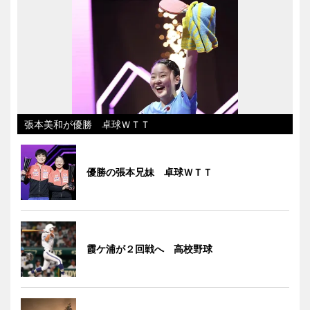
張本美和が優勝 卓球ＷＴＴ
優勝の張本兄妹 卓球ＷＴＴ
霞ケ浦が２回戦へ 高校野球