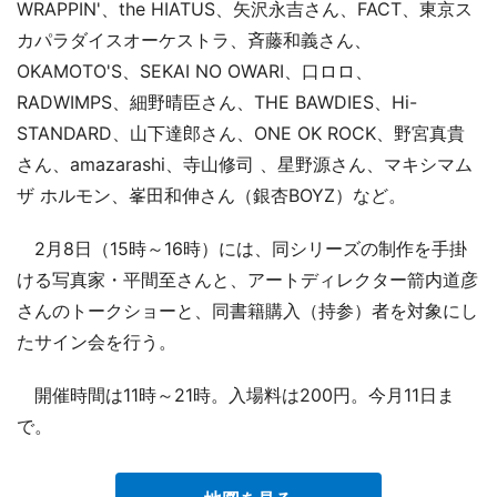
WRAPPIN'、the HIATUS、矢沢永吉さん、FACT、東京ス
カパラダイスオーケストラ、斉藤和義さん、
OKAMOTO'S、SEKAI NO OWARI、口ロロ、
RADWIMPS、細野晴臣さん、THE BAWDIES、Hi-
STANDARD、山下達郎さん、ONE OK ROCK、野宮真貴
さん、amazarashi、寺山修司 、星野源さん、マキシマム
ザ ホルモン、峯田和伸さん（銀杏BOYZ）など。
2月8日（15時～16時）には、同シリーズの制作を手掛
ける写真家・平間至さんと、アートディレクター箭内道彦
さんのトークショーと、同書籍購入（持参）者を対象にし
たサイン会を行う。
開催時間は11時～21時。入場料は200円。今月11日ま
で。