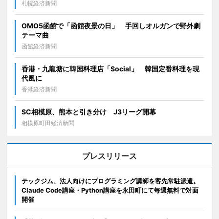
札幌経済新聞
OMO5函館で「函館夜景の日」 手回しオルガンで野外劇
テーマ曲
函館経済新聞
香港・九龍塘に韓国料理店「Social」 韓国定番料理を現
代風に
香港経済新聞
SC相模原、熊本と引き分け J3リーグ開幕
相模原町田経済新聞
プレスリリース
テックジム、法人向けにプログラミング講師を客先常駐派遣。
Claude Code講座・Python講座を永田町にて毎週無料で対面
開催