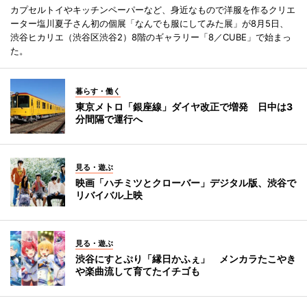
カプセルトイやキッチンペーパーなど、身近なもので洋服を作るクリエ
ーター塩川夏子さん初の個展「なんでも服にしてみた展」が8月5日、
渋谷ヒカリエ（渋谷区渋谷2）8階のギャラリー「8／CUBE」で始まっ
た。
暮らす・働く
東京メトロ「銀座線」ダイヤ改正で増発 日中は3
分間隔で運行へ
見る・遊ぶ
映画「ハチミツとクローバー」デジタル版、渋谷で
リバイバル上映
見る・遊ぶ
渋谷にすとぷり「縁日かふぇ」 メンカラたこやき
や楽曲流して育てたイチゴも