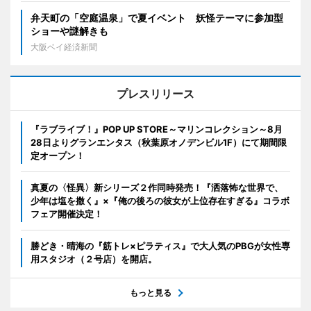
弁天町の「空庭温泉」で夏イベント 妖怪テーマに参加型
ショーや謎解きも
大阪ベイ経済新聞
プレスリリース
『ラブライブ！』POP UP STORE～マリンコレクション～8月
28日よりグランエンタス（秋葉原オノデンビル1F）にて期間限
定オープン！
真夏の〈怪異〉新シリーズ２作同時発売！『洒落怖な世界で、
少年は塩を撒く』×『俺の後ろの彼女が上位存在すぎる』コラボ
フェア開催決定！
勝どき・晴海の『筋トレ×ピラティス』で大人気のPBGが女性専
用スタジオ（２号店）を開店。
もっと見る