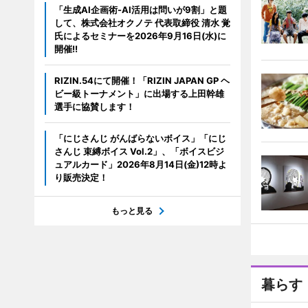
「生成AI企画術-AI活用は問いが9割」と題
して、株式会社オクノテ 代表取締役 清水 覚
氏によるセミナーを2026年9月16日(水)に
開催!!
RIZIN.54にて開催！「RIZIN JAPAN GP ヘ
ビー級トーナメント」に出場する上田幹雄
選手に協賛します！
「にじさんじ がんばらないボイス」「にじ
さんじ 束縛ボイス Vol.2」、「ボイスビジ
ュアルカード」2026年8月14日(金)12時よ
り販売決定！
もっと見る
暮らす