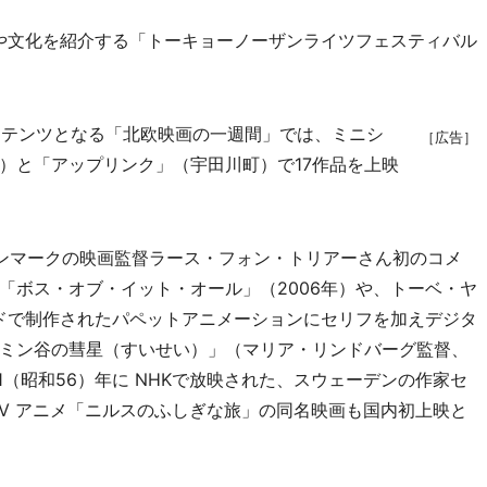
や文化を紹介する「トーキョーノーザンライツフェスティバル
ンテンツとなる「北欧映画の一週間」では、ミニシ
［広告］
）と「アップリンク」（宇田川町）で17作品を上映
ンマークの映画監督ラース・フォン・トリアーさん初のコメ
「ボス・オブ・イット・オール」（2006年）や、トーベ・ヤ
ンドで制作されたパペットアニメーションにセリフを加えデジタ
ミン谷の彗星（すいせい）」（マリア・リンドバーグ監督、
翌81（昭和56）年に NHKで放映された、スウェーデンの作家セ
TV アニメ「ニルスのふしぎな旅」の同名映画も国内初上映と