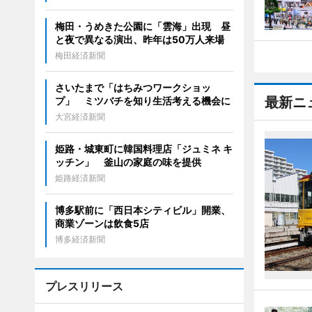
梅田・うめきた公園に「雲海」出現 昼
と夜で異なる演出、昨年は50万人来場
梅田経済新聞
さいたまで「はちみつワークショッ
最新ニ
プ」 ミツバチを知り生活考える機会に
大宮経済新聞
姫路・城東町に韓国料理店「ジュミネ キ
ッチン」 釜山の家庭の味を提供
姫路経済新聞
博多駅前に「西日本シティビル」開業、
商業ゾーンは飲食5店
博多経済新聞
プレスリリース