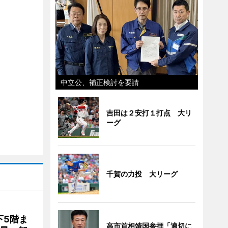
中立公、補正検討を要請
吉田は２安打１打点 大リ
ーグ
千賀の力投 大リーグ
下5階ま
高市首相靖国参拝「適切に