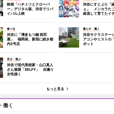
映画「ハチミツとクローバ
渋谷にすとぷり「
ー」デジタル版、渋谷でリバ
ぇ」 メンカラた
イバル上映
曲流して育てたイ
食べる
暮らす・働く
渋谷に「博多もつ鍋 前田
渋谷サクラステー
屋」 福岡発、新宿に続き都
アコンやミストの
内2号店
ポット
見る・遊ぶ
渋谷で現代美術家・山口真人
さん個展「SELFY」 自撮り
女性描く
もっと見る
・働く