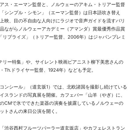
アス・エーマン監督と、ノルウェーのアキム・トリアー監督
「シンプル・シモン」（エーマン監督）は日本語吹き替え
上映、目の不自由な人向けにラジオで音声ガイドを流すバリ
品ながらノルウェーアカデミー（アマンダ）賞最優秀作品賞
「リプライズ」（トリアー監督、2006年）はジャパンプレミ
テリー特集」や、サイレント映画ピアニスト柳下美恵さんの
Th.ドライヤー監督、1924年）なども予定。
コンシール」（道玄坂1）では、北欧諸国を撮影し続けている
イスランドの写真展を開催。カフェバー「山羊（やぎ）に、
のCMで氷でできた楽器の演奏を披露しているノルウェーの
ットさんの来日公演を開く。
「渋谷西村フルーツパーラー道玄坂店」やカフェレストラン