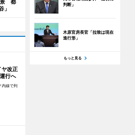
夜景 都
判断」
谷」
木原官房長官「拉致は現在
進行形」
もっと見る
イヤ改正
運行へ
ノ内線で列