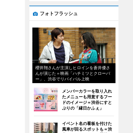
フォトフラッシュ
櫻井翔さんが主演しヒロインを蒼井優さ
んが演じた＝映画「ハチミツとクローバ
ー」、渋谷でリバイバル上映
メンバーカラーを取り入れ
たメニューも用意するフー
ドのイメージ＝渋谷にすと
ぷりの「縁日かふぇ」
イベント名の看板を付けた
風車が回るスポットも＝渋