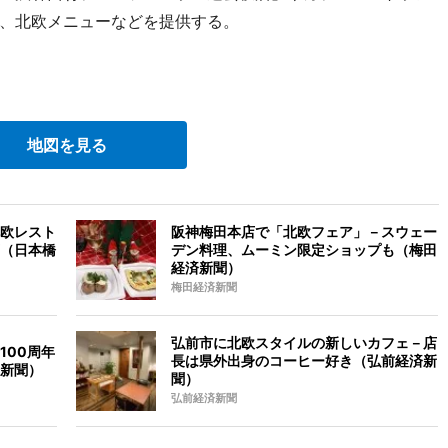
、北欧メニューなどを提供する。
地図を見る
欧レスト
阪神梅田本店で「北欧フェア」－スウェー
（日本橋
デン料理、ムーミン限定ショップも（梅田
経済新聞）
梅田経済新聞
弘前市に北欧スタイルの新しいカフェ－店
100周年
長は県外出身のコーヒー好き（弘前経済新
新聞）
聞）
弘前経済新聞