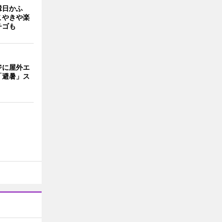
縁日かふ
こやきや楽
チゴも
ジに屋外エ
「避暑」ス