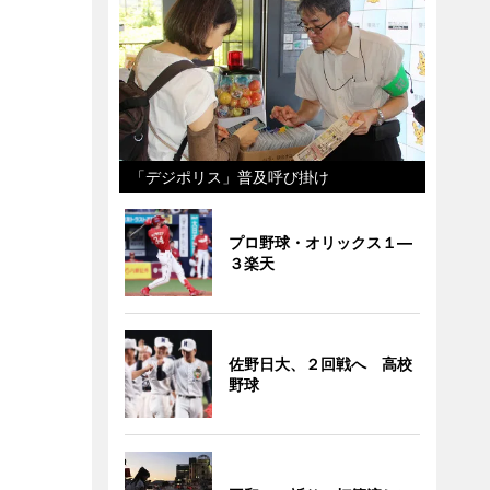
「デジポリス」普及呼び掛け
プロ野球・オリックス１―
３楽天
佐野日大、２回戦へ 高校
野球