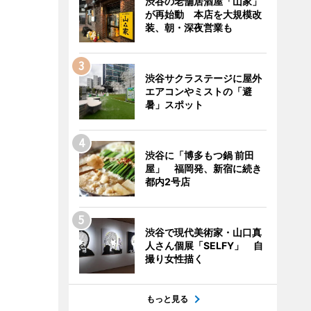
渋谷の老舗居酒屋「山家」
が再始動 本店を大規模改
装、朝・深夜営業も
渋谷サクラステージに屋外
エアコンやミストの「避
暑」スポット
渋谷に「博多もつ鍋 前田
屋」 福岡発、新宿に続き
都内2号店
渋谷で現代美術家・山口真
人さん個展「SELFY」 自
撮り女性描く
もっと見る