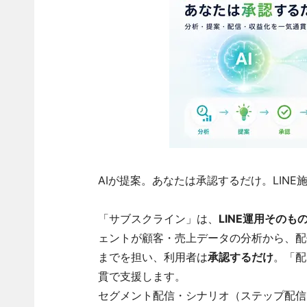
AIが提案。あなたは承認するだけ。LIN
「サブスクライン」は、
LINE運用そのも
ェントが顧客・売上データの分析から、配
までを担い、利用者は
承認するだけ
。「配
貫で支援します。
セグメント配信・シナリオ（ステップ配信