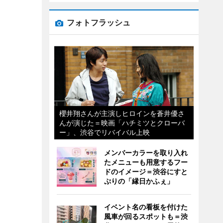
フォトフラッシュ
櫻井翔さんが主演しヒロインを蒼井優さ
んが演じた＝映画「ハチミツとクローバ
ー」、渋谷でリバイバル上映
メンバーカラーを取り入れ
たメニューも用意するフー
ドのイメージ＝渋谷にすと
ぷりの「縁日かふぇ」
イベント名の看板を付けた
風車が回るスポットも＝渋