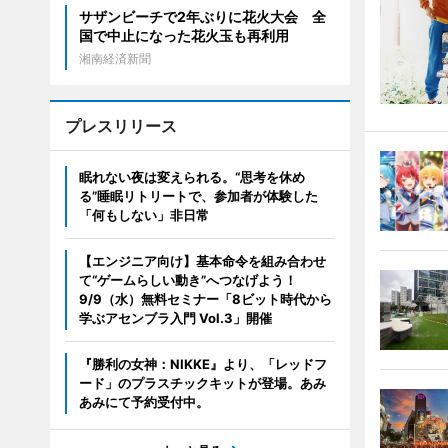
サザンビーチで2年ぶりに花火大会 全
国で中止になった花火玉も再利用
湘南経済新聞
プレスリリース
眠れない夜は変えられる。“思考を休め
る”睡眠リトリートで、参加者が体験した
「何もしない」非日常
【エンジニア向け】基本命令を組み合わせ
て“ゲームらしい動き”へつなげよう！
9/9（水）無料セミナー「8ビット時代から
学ぶアセンブラ入門 Vol.3」開催
『勝利の女神：NIKKE』より、「レッドフ
ード」のプラスチックキットが登場。あみ
あみにて予約受付中。