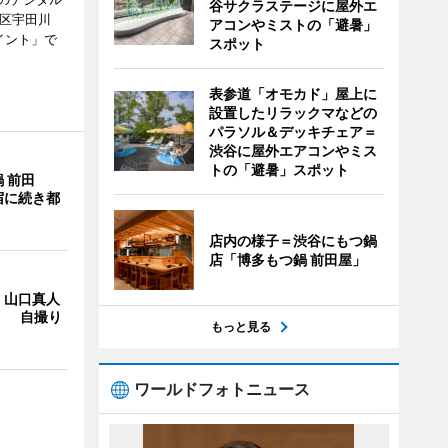
谷サクラステージに屋外エ
谷区宇田川
アコンやミストの「避暑」
イント」で
スポット
表参道「オモカド」屋上に
設置したリラックマなどの
パラソル＆デッキチェア＝
渋谷に屋外エアコンやミス
トの「避暑」スポット
 前田
宿に続き都
店内の様子＝渋谷にもつ鍋
店「博多もつ鍋 前田屋」
・山口真人
Y」 自撮り
もっと見る
ワールドフォトニュース