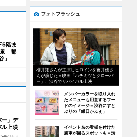
フォトフラッシュ
下5階ま
夜景 都
谷」
櫻井翔さんが主演しヒロインを蒼井優さ
んが演じた＝映画「ハチミツとクローバ
ー」、渋谷でリバイバル上映
メンバーカラーを取り入れ
たメニューも用意するフー
ドのイメージ＝渋谷にすと
ぷりの「縁日かふぇ」
バー」デ
バル上映
イベント名の看板を付けた
風車が回るスポットも＝渋
のデジタル