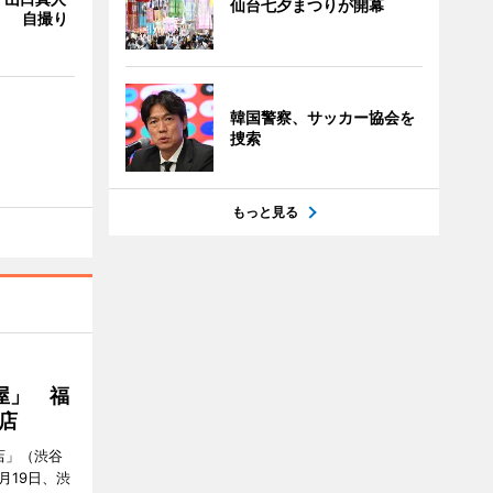
仙台七夕まつりが開幕
Y」 自撮り
韓国警察、サッカー協会を
捜索
もっと見る
屋」 福
店
店」（渋谷
7月19日、渋