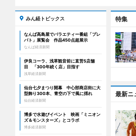
みん経トピックス
特集
なんば高島屋でバラエティー番組「プレ
バト」展覧会 作品450点超展示
なんば経済新聞
伊良コーラ、浅草観音前に直営5店舗
目 「300年続く店」目指す
浅草経済新聞
仙台七夕まつり開幕 中心部商店街に大
最新ニ
型飾り300本、青空の下で風に揺れ
仙台経済新聞
博多で水遊びイベント 映画「ミニオン
ズ＆モンスターズ」とコラボ
博多経済新聞