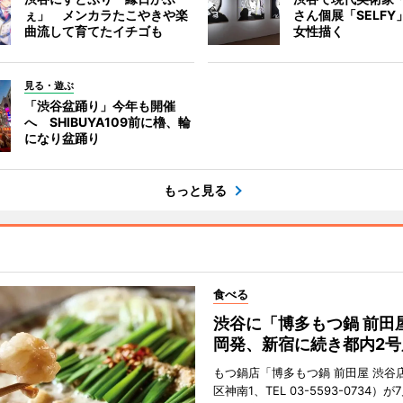
ぇ」 メンカラたこやきや楽
さん個展「SELF
曲流して育てたイチゴも
女性描く
見る・遊ぶ
「渋谷盆踊り」今年も開催
へ SHIBUYA109前に櫓、輪
になり盆踊り
もっと見る
食べる
渋谷に「博多もつ鍋 前田
岡発、新宿に続き都内2号
もつ鍋店「博多もつ鍋 前田屋 渋谷
区神南1、TEL 03-5593-0734）が