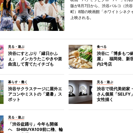
版が8月7日から、渋谷パルコ（渋
町）8階の映画館「ホワイトシネク
上映される。
見る・遊ぶ
食べる
渋谷にすとぷり「縁日かふ
渋谷に「博多もつ鍋
ぇ」 メンカラたこやきや楽
屋」 福岡発、新
曲流して育てたイチゴも
内2号店
暮らす・働く
見る・遊ぶ
渋谷サクラステージに屋外エ
渋谷で現代美術家
アコンやミストの「避暑」ス
さん個展「SELF
ポット
女性描く
見る・遊ぶ
「渋谷盆踊り」今年も開催
へ SHIBUYA109前に櫓、輪