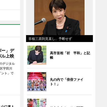
非核三原則見直し、予断せず
バー」デ
高市首相「祈 平和」と記
バル上映
帳
のデジタル
谷区宇田川
イント」で
丸の内で「倍倍ファイ
ト！」
・山口真人