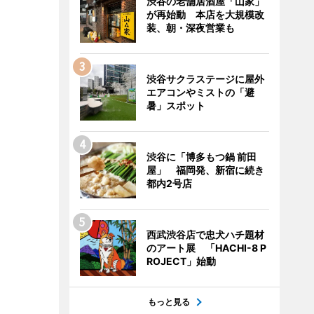
渋谷の老舗居酒屋「山家」
が再始動 本店を大規模改
装、朝・深夜営業も
渋谷サクラステージに屋外
エアコンやミストの「避
暑」スポット
渋谷に「博多もつ鍋 前田
屋」 福岡発、新宿に続き
都内2号店
西武渋谷店で忠犬ハチ題材
のアート展 「HACHI-8 P
ROJECT」始動
もっと見る