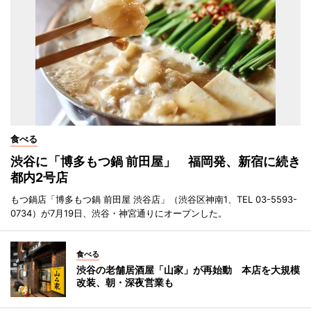
食べる
渋谷に「博多もつ鍋 前田屋」 福岡発、新宿に続き
都内2号店
もつ鍋店「博多もつ鍋 前田屋 渋谷店」（渋谷区神南1、TEL 03-5593-
0734）が7月19日、渋谷・神宮通りにオープンした。
食べる
渋谷の老舗居酒屋「山家」が再始動 本店を大規模
改装、朝・深夜営業も