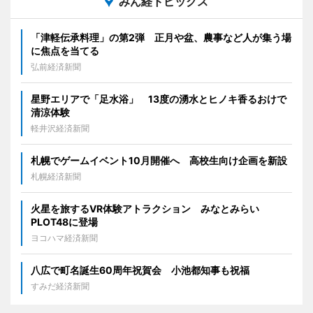
みん経トピックス
「津軽伝承料理」の第2弾 正月や盆、農事など人が集う場
に焦点を当てる
弘前経済新聞
星野エリアで「足水浴」 13度の湧水とヒノキ香るおけで
清涼体験
軽井沢経済新聞
札幌でゲームイベント10月開催へ 高校生向け企画を新設
札幌経済新聞
火星を旅するVR体験アトラクション みなとみらい
PLOT48に登場
ヨコハマ経済新聞
八広で町名誕生60周年祝賀会 小池都知事も祝福
すみだ経済新聞