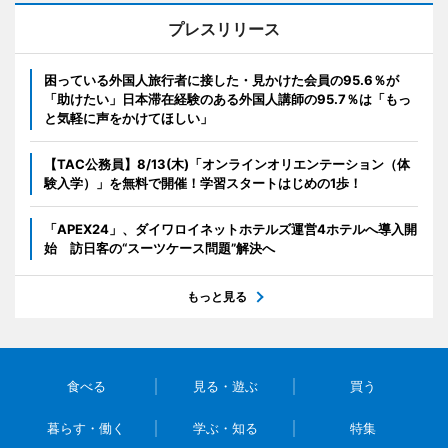
プレスリリース
困っている外国人旅行者に接した・見かけた会員の95.6％が
「助けたい」日本滞在経験のある外国人講師の95.7％は「もっ
と気軽に声をかけてほしい」
【TAC公務員】8/13(木)「オンラインオリエンテーション（体
験入学）」を無料で開催！学習スタートはじめの1歩！
「APEX24」、ダイワロイネットホテルズ運営4ホテルへ導入開
始 訪日客の“スーツケース問題”解決へ
もっと見る
食べる
見る・遊ぶ
買う
暮らす・働く
学ぶ・知る
特集