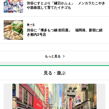
渋谷にすとぷり「縁日かふぇ」 メンカラたこやき
や楽曲流して育てたイチゴも
食べる
渋谷に「博多もつ鍋 前田屋」 福岡発、新宿に続
き都内2号店
もっと見る
見る・遊ぶ