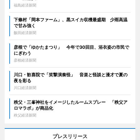
福島経済新聞
下條村「岡本ファーム」、黒スイカ収穫最盛期 少雨高温
で甘み強く
飯田経済新聞
彦根で「ゆかたまつり」 今年で30回目、浴衣姿の市民で
にぎわう
彦根経済新聞
川口・歓喜院で「笑撃演奏怪」 音楽と怪談と漫才で夏の
夜を彩る
川口経済新聞
秩父・三峯神社をイメージしたルームスプレー 「秩父ア
ロマラボ」が商品化
秩父経済新聞
プレスリリース