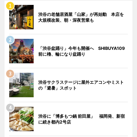
渋谷の老舗居酒屋「山家」が再始動 本店を
大規模改装、朝・深夜営業も
「渋谷盆踊り」今年も開催へ SHIBUYA109
前に櫓、輪になり盆踊り
渋谷サクラステージに屋外エアコンやミスト
の「避暑」スポット
渋谷に「博多もつ鍋 前田屋」 福岡発、新宿
に続き都内2号店