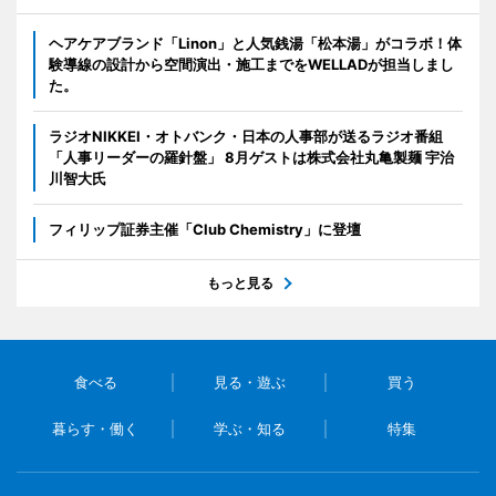
ヘアケアブランド「Linon」と人気銭湯「松本湯」がコラボ！体
験導線の設計から空間演出・施工までをWELLADが担当しまし
た。
ラジオNIKKEI・オトバンク・日本の人事部が送るラジオ番組
「人事リーダーの羅針盤」 8月ゲストは株式会社丸亀製麺 宇治
川智大氏
フィリップ証券主催「Club Chemistry」に登壇
もっと見る
食べる
見る・遊ぶ
買う
暮らす・働く
学ぶ・知る
特集