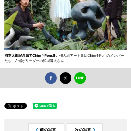
岡本太郎記念館でChim↑Pom展。
-6人組アート集団Chim↑Pomのメンバー
たち。左端がリーダーの卯城竜太さん
前の写真
次の写真