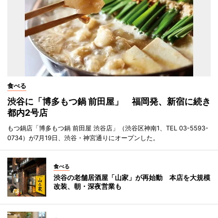
食べる
渋谷に「博多もつ鍋 前田屋」 福岡発、新宿に続き
都内2号店
もつ鍋店「博多もつ鍋 前田屋 渋谷店」（渋谷区神南1、TEL 03-5593-
0734）が7月19日、渋谷・神宮通りにオープンした。
食べる
渋谷の老舗居酒屋「山家」が再始動 本店を大規模
改装、朝・深夜営業も