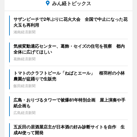
みん経トピックス
サザンビーチで2年ぶりに花火大会 全国で中止になった花
火玉も再利用
湘南経済新聞
気候変動適応センター、葛飾・セイズの住宅を視察 都内
全体に広げてほしい
葛飾経済新聞
トマトのクラフトビール「ねばとエール」 根羽村の小林
農園が盆踊りで生販売
飯田経済新聞
広島・おりづるタワーで被爆81年特別企画 屋上演奏や手
紙企画も
広島経済新聞
五反田の居酒屋店主が日本酒の好み診断サイトを自作 生
成AI使って開発