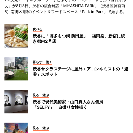
ぇ」が8月8日、渋谷の複合施設「MIYASHITA PARK」（渋谷区神宮前
6）南街区1階のイベント＆フードスペース「Park in Park」で始まる。
食べる
渋谷に「博多もつ鍋 前田屋」 福岡発、新宿に続
き都内2号店
暮らす・働く
渋谷サクラステージに屋外エアコンやミストの「避
暑」スポット
見る・遊ぶ
渋谷で現代美術家・山口真人さん個展
「SELFY」 自撮り女性描く
見る・遊ぶ