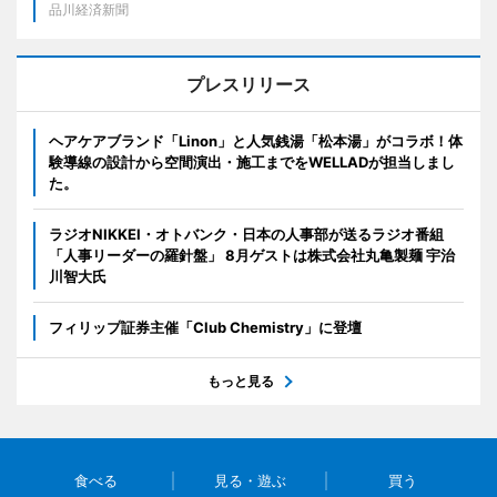
品川経済新聞
プレスリリース
ヘアケアブランド「Linon」と人気銭湯「松本湯」がコラボ！体
験導線の設計から空間演出・施工までをWELLADが担当しまし
た。
ラジオNIKKEI・オトバンク・日本の人事部が送るラジオ番組
「人事リーダーの羅針盤」 8月ゲストは株式会社丸亀製麺 宇治
川智大氏
フィリップ証券主催「Club Chemistry」に登壇
もっと見る
食べる
見る・遊ぶ
買う