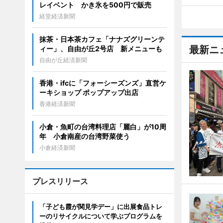
レイベント かき氷を500円で販売
経堂経済新聞
抹茶・日本茶カフェ「ナナズグリーンテ
最新ニ
ィー」、自由が丘2号店 新メニューも
自由が丘経済新聞
香港・ifcに「フォーシーズンズ」直営ケ
ーキショップ ポップアップ出店
香港経済新聞
小倉・魚町の台湾料理店「麗白」が10周
年 小倉南産の台湾野菜使う
小倉経済新聞
プレスリリース
「子ども霞が関見学デー」に出展食品トレ
ーのリサイクルについて学ぶプログラムを