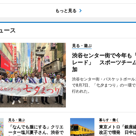
もっと見る
ュース
見る・遊ぶ
渋谷センター街で今年も
レード」 スポーツチー
加
渋谷センター街・バスケットボール
で8月7日、「七夕まつり」の一環
行われた。
見る・遊ぶ
暮らす・働く
「なんでも服にする」クリエ
東京メトロ「銀座
ーター塩川夏子さん、渋谷で
改正で増発 日中