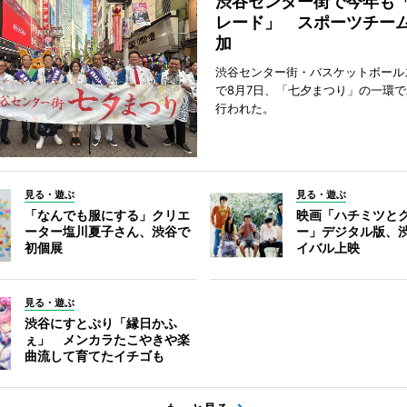
渋谷センター街で今年も
レード」 スポーツチー
加
渋谷センター街・バスケットボール
で8月7日、「七夕まつり」の一環
行われた。
見る・遊ぶ
見る・遊ぶ
「なんでも服にする」クリエ
映画「ハチミツと
ーター塩川夏子さん、渋谷で
ー」デジタル版、
初個展
イバル上映
見る・遊ぶ
渋谷にすとぷり「縁日かふ
ぇ」 メンカラたこやきや楽
曲流して育てたイチゴも