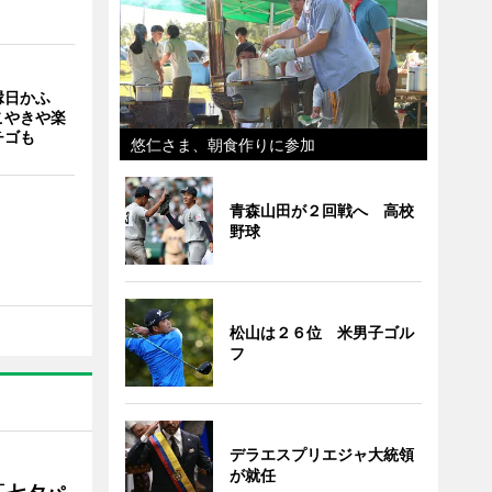
縁日かふ
こやきや楽
チゴも
悠仁さま、朝食作りに参加
青森山田が２回戦へ 高校
野球
松山は２６位 米男子ゴル
フ
デラエスプリエジャ大統領
が就任