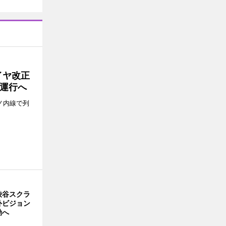
イヤ改正
運行へ
ノ内線で列
渋谷スクラ
外ビジョン
動へ