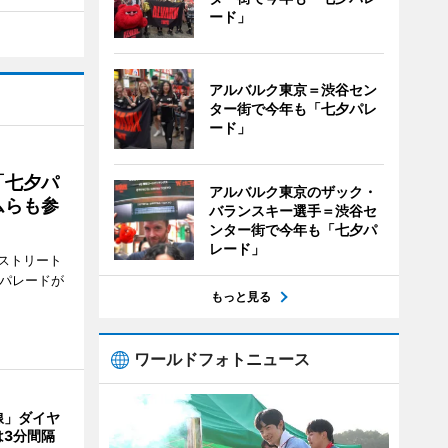
ード」
アルバルク東京＝渋谷セン
ター街で今年も「七夕パレ
ード」
「七夕パ
アルバルク東京のザック・
ムらも参
バランスキー選手＝渋谷セ
ンター街で今年も「七夕パ
レード」
ストリート
でパレードが
もっと見る
ワールドフォトニュース
線」ダイヤ
は3分間隔