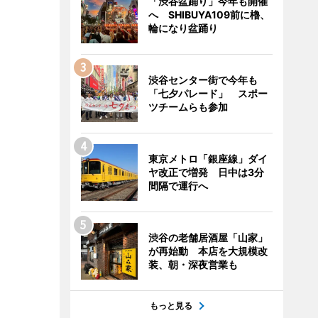
「渋谷盆踊り」今年も開催
へ SHIBUYA109前に櫓、
輪になり盆踊り
渋谷センター街で今年も
「七夕パレード」 スポー
ツチームらも参加
東京メトロ「銀座線」ダイ
ヤ改正で増発 日中は3分
間隔で運行へ
渋谷の老舗居酒屋「山家」
が再始動 本店を大規模改
装、朝・深夜営業も
もっと見る