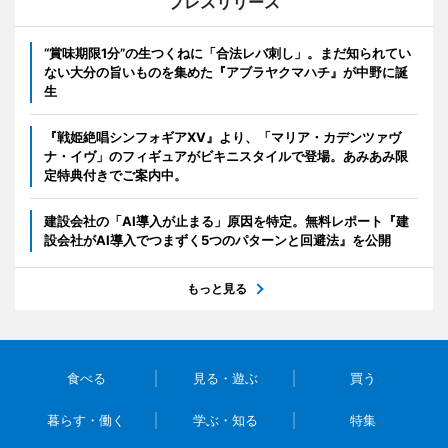
プレスリリース
“賞味期限1分”の生つくねに「合法レバ刺し」。まだ知られてい
ない大分の旨いものを集めた『アブラヤクマハチ』が中野に誕
生
『戦姫絶唱シンフォギアXV』より、「マリア・カデンツァヴ
ナ・イヴ」のフィギュアがビキニスタイルで登場。あみあみ限
定特典付きでご案内中。
建設会社の「AI導入が止まる」原因を特定。無料レポート『建
設会社がAI導入でつまずく5つのパターンと回避法』を公開
もっと見る
食べる
見る・遊ぶ
買う
暮らす・働く
学ぶ・知る
特集