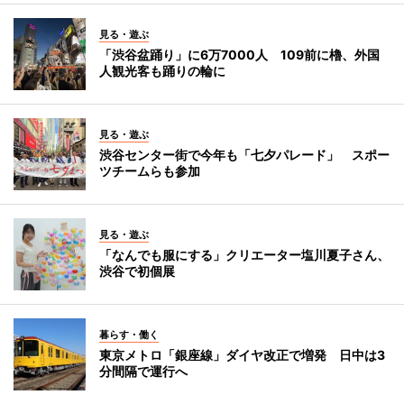
見る・遊ぶ
「渋谷盆踊り」に6万7000人 109前に櫓、外国
人観光客も踊りの輪に
見る・遊ぶ
渋谷センター街で今年も「七夕パレード」 スポー
ツチームらも参加
見る・遊ぶ
「なんでも服にする」クリエーター塩川夏子さん、
渋谷で初個展
暮らす・働く
東京メトロ「銀座線」ダイヤ改正で増発 日中は3
分間隔で運行へ