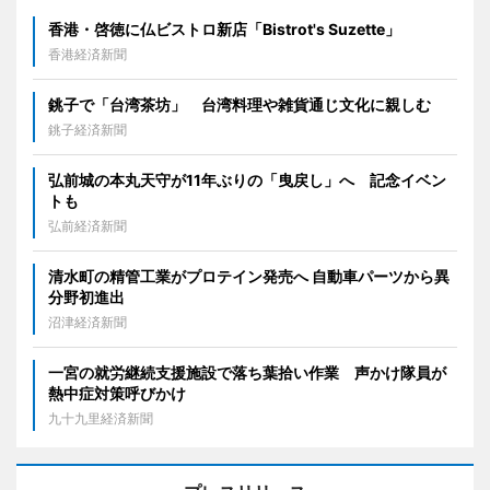
香港・啓徳に仏ビストロ新店「Bistrot's Suzette」
香港経済新聞
銚子で「台湾茶坊」 台湾料理や雑貨通じ文化に親しむ
銚子経済新聞
弘前城の本丸天守が11年ぶりの「曳戻し」へ 記念イベン
トも
弘前経済新聞
清水町の精管工業がプロテイン発売へ 自動車パーツから異
分野初進出
沼津経済新聞
一宮の就労継続支援施設で落ち葉拾い作業 声かけ隊員が
熱中症対策呼びかけ
九十九里経済新聞