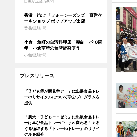
自由が丘経済新聞
香港・ifcに「フォーシーズンズ」直営ケ
ーキショップ ポップアップ出店
香港経済新聞
小倉・魚町の台湾料理店「麗白」が10周
年 小倉南産の台湾野菜使う
小倉経済新聞
プレスリリース
「子ども霞が関見学デー」に出展食品トレ
ーのリサイクルについて学ぶプログラムを
提供
「農大・子どもエコゼミ」に出展食品トレ
ーは再び食品トレーに生まれ変わる！ぐる
ぐる循環する「トレーtoトレー」のリサイ
クルを紹介