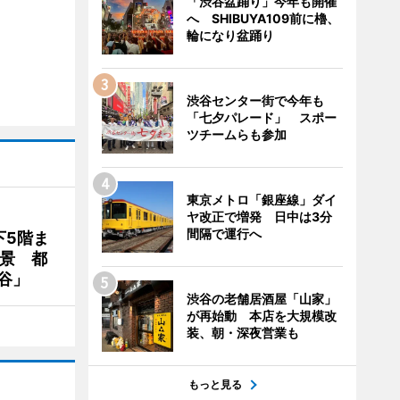
「渋谷盆踊り」今年も開催
へ SHIBUYA109前に櫓、
輪になり盆踊り
渋谷センター街で今年も
「七夕パレード」 スポー
ツチームらも参加
東京メトロ「銀座線」ダイ
ヤ改正で増発 日中は3分
間隔で運行へ
下5階ま
夜景 都
谷」
渋谷の老舗居酒屋「山家」
が再始動 本店を大規模改
装、朝・深夜営業も
もっと見る