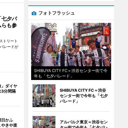
フォトフラッシュ
「七夕パ
ムらも参
ストリート
でパレードが
SHIBUYA CITY FC＝渋谷センター街で今
年も「七夕パレード」
線」ダイヤ
SHIBUYA CITY FC＝渋谷
は3分間隔
センター街で今年も「七夕
パレード」
縁日かふ
アルバルク東京＝渋谷セン
こやきや楽
ター街で今年も「七夕パレ