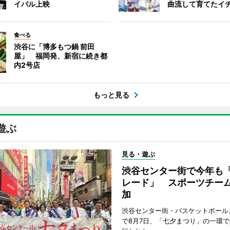
イバル上映
曲流して育てたイ
食べる
渋谷に「博多もつ鍋 前田
屋」 福岡発、新宿に続き都
内2号店
もっと見る
遊ぶ
見る・遊ぶ
渋谷センター街で今年も
レード」 スポーツチー
加
渋谷センター街・バスケットボール
で8月7日、「七夕まつり」の一環