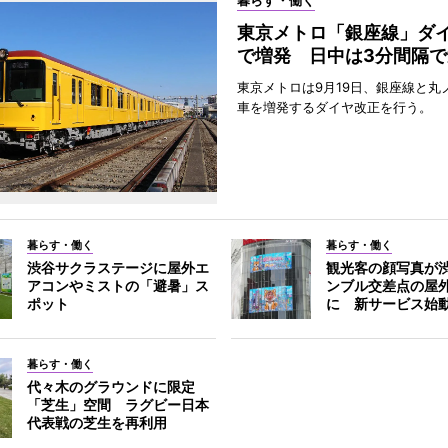
暮らす・働く
東京メトロ「銀座線」ダ
で増発 日中は3分間隔で
東京メトロは9月19日、銀座線と丸
車を増発するダイヤ改正を行う。
暮らす・働く
暮らす・働く
渋谷サクラステージに屋外エ
観光客の顔写真が
アコンやミストの「避暑」ス
ンブル交差点の屋
ポット
に 新サービス始
暮らす・働く
代々木のグラウンドに限定
「芝生」空間 ラグビー日本
代表戦の芝生を再利用