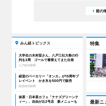
前の
みん経トピックス
特集
大学生の木村栞さん、八戸三社大祭の行
列を2周 ゴールで着替えてまた出発
八戸経済新聞
経堂のベーカリー「オンカ」が15周年プ
レイベント かき氷を500円で販売
経堂経済新聞
抹茶・日本茶カフェ「ナナズグリーンテ
最新ニ
ィー」、自由が丘2号店 新メニューも