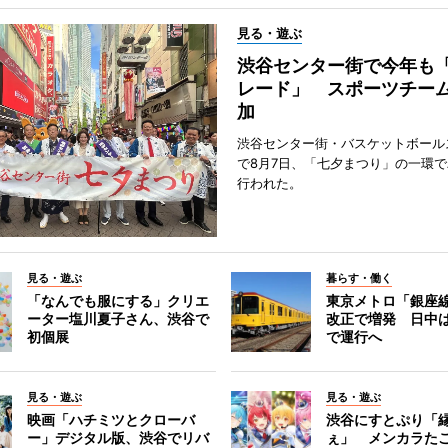
見る・遊ぶ
渋谷センター街で今年も
レード」 スポーツチー
加
渋谷センター街・バスケットボール
で8月7日、「七夕まつり」の一環
行われた。
見る・遊ぶ
暮らす・働く
「なんでも服にする」クリエ
東京メトロ「銀座
ーター塩川夏子さん、渋谷で
改正で増発 日中
初個展
で運行へ
見る・遊ぶ
見る・遊ぶ
映画「ハチミツとクローバ
渋谷にすとぷり「
ー」デジタル版、渋谷でリバ
ぇ」 メンカラた