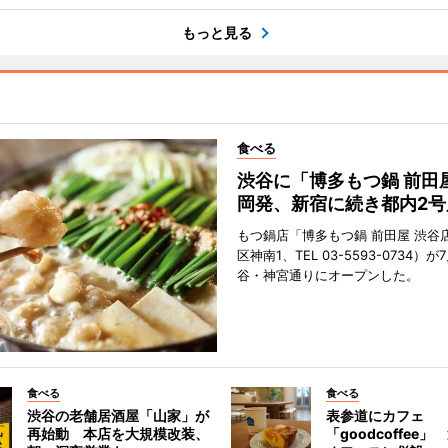
もっと見る
食べる
渋谷に「博多もつ鍋 前田
岡発、新宿に続き都内2号
もつ鍋店「博多もつ鍋 前田屋 渋谷
区神南1、TEL 03-5593-0734）が
谷・神宮通りにオープンした。
食べる
食べる
渋谷の老舗居酒屋「山家」が
表参道にカフェ
再始動 本店を大規模改装、
「goodcoffee