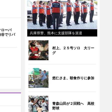
クローバ
兵庫県警、熊本に支援部隊を派遣
渋谷でリバ
村上、２５号ソロ 大リー
グ
悠仁さま、朝食作りに参加
青森山田が２回戦へ 高校
野球