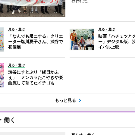
行われた。
見る・遊ぶ
見る・遊ぶ
「なんでも服にする」クリエ
映画「ハチミツと
ーター塩川夏子さん、渋谷で
ー」デジタル版、
初個展
イバル上映
見る・遊ぶ
渋谷にすとぷり「縁日かふ
ぇ」 メンカラたこやきや楽
曲流して育てたイチゴも
もっと見る
・働く