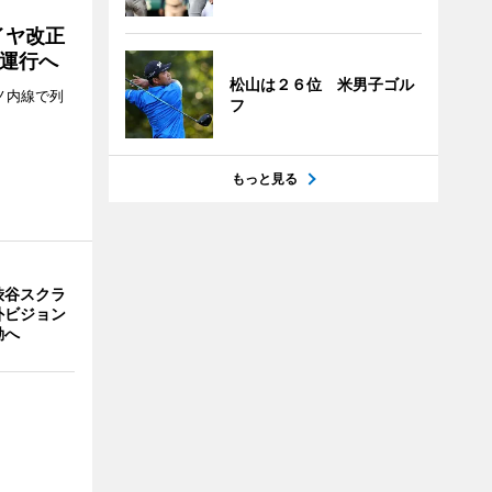
イヤ改正
運行へ
松山は２６位 米男子ゴル
ノ内線で列
フ
もっと見る
渋谷スクラ
外ビジョン
動へ