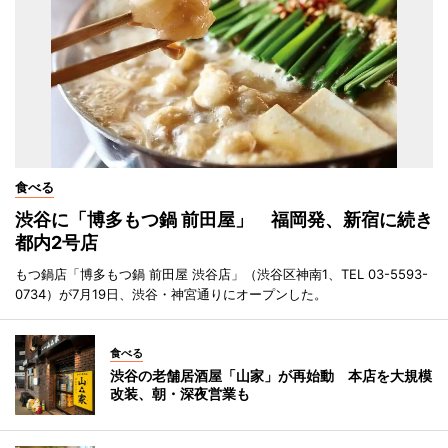
食べる
渋谷に「博多もつ鍋 前田屋」 福岡発、新宿に続き
都内2号店
もつ鍋店「博多もつ鍋 前田屋 渋谷店」（渋谷区神南1、TEL 03-5593-
0734）が7月19日、渋谷・神宮通りにオープンした。
食べる
渋谷の老舗居酒屋「山家」が再始動 本店を大規模
改装、朝・深夜営業も