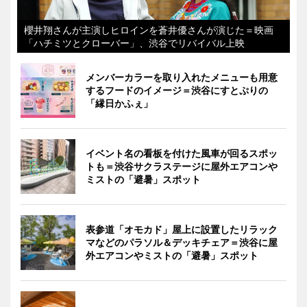
櫻井翔さんが主演しヒロインを蒼井優さんが演じた＝映画
「ハチミツとクローバー」、渋谷でリバイバル上映
メンバーカラーを取り入れたメニューも用意
するフードのイメージ＝渋谷にすとぷりの
「縁日かふぇ」
イベント名の看板を付けた風車が回るスポッ
トも＝渋谷サクラステージに屋外エアコンや
ミストの「避暑」スポット
表参道「オモカド」屋上に設置したリラック
マなどのパラソル＆デッキチェア＝渋谷に屋
外エアコンやミストの「避暑」スポット