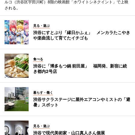
ルコ（渋谷区宇田川町）8階の映画館「ホワイトシネクイント」で上映
される。
見る・遊ぶ
渋谷にすとぷり「縁日かふぇ」 メンカラたこやき
や楽曲流して育てたイチゴも
食べる
渋谷に「博多もつ鍋 前田屋」 福岡発、新宿に続
き都内2号店
暮らす・働く
渋谷サクラステージに屋外エアコンやミストの「避
暑」スポット
見る・遊ぶ
渋谷で現代美術家・山口真人さん個展