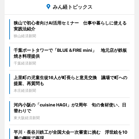
みん経トピックス
狭山で初心者向けAI活用セミナー 仕事や暮らしに使える
実践法紹介
狭山経済新聞
千葉ポートタワーで「BLUE＆FIRE mini」 地元店が鉄板
焼き料理提供
千葉経済新聞
上里町の児童生徒16人が町長らと意見交換 議場で町への
提案、再質問も
本庄経済新聞
河内小阪の「cuisine HAGI」が2周年 旬の食材使い、日
替わりで
東大阪経済新聞
平川・長谷川鉄工が全国大会一次審査に挑む 浮世絵を10
層の鋼板で再現