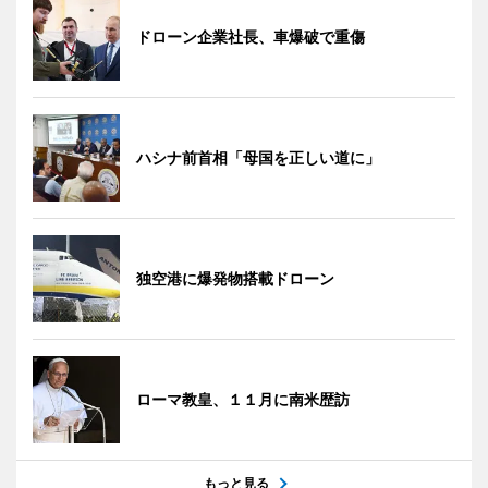
ドローン企業社長、車爆破で重傷
ハシナ前首相「母国を正しい道に」
独空港に爆発物搭載ドローン
ローマ教皇、１１月に南米歴訪
もっと見る