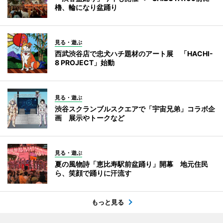
櫓、輪になり盆踊り
見る・遊ぶ
西武渋谷店で忠犬ハチ題材のアート展 「HACHI-
8 PROJECT」始動
見る・遊ぶ
渋谷スクランブルスクエアで「宇宙兄弟」コラボ企
画 展示やトークなど
見る・遊ぶ
夏の風物詩「恵比寿駅前盆踊り」開幕 地元住民
ら、笑顔で踊りに汗流す
もっと見る