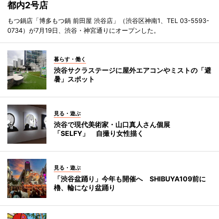
都内2号店
もつ鍋店「博多もつ鍋 前田屋 渋谷店」（渋谷区神南1、TEL 03-5593-
0734）が7月19日、渋谷・神宮通りにオープンした。
暮らす・働く
渋谷サクラステージに屋外エアコンやミストの「避
暑」スポット
見る・遊ぶ
渋谷で現代美術家・山口真人さん個展
「SELFY」 自撮り女性描く
見る・遊ぶ
「渋谷盆踊り」今年も開催へ SHIBUYA109前に
櫓、輪になり盆踊り