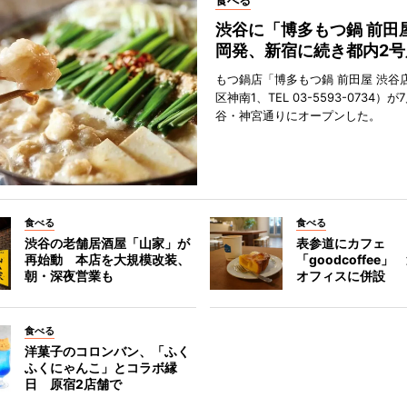
食べる
渋谷に「博多もつ鍋 前田
岡発、新宿に続き都内2号
もつ鍋店「博多もつ鍋 前田屋 渋谷
区神南1、TEL 03-5593-0734）が
谷・神宮通りにオープンした。
食べる
食べる
渋谷の老舗居酒屋「山家」が
表参道にカフェ
再始動 本店を大規模改装、
「goodcoffee
朝・深夜営業も
オフィスに併設
食べる
洋菓子のコロンバン、「ふく
ふくにゃんこ」とコラボ縁
日 原宿2店舗で