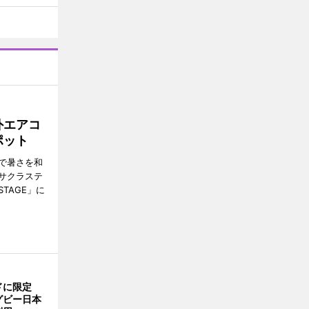
外エアコ
ポット
で暑さを和
サクラステ
TAGE」に
ドに限定
グビー日本