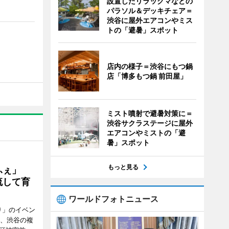
設置したリラックマなどの
パラソル＆デッキチェア＝
渋谷に屋外エアコンやミス
トの「避暑」スポット
店内の様子＝渋谷にもつ鍋
店「博多もつ鍋 前田屋」
ミスト噴射で避暑対策に＝
渋谷サクラステージに屋外
エアコンやミストの「避
暑」スポット
もっと見る
かふぇ」
流して育
ワールドフォトニュース
り」のイベン
日、渋谷の複