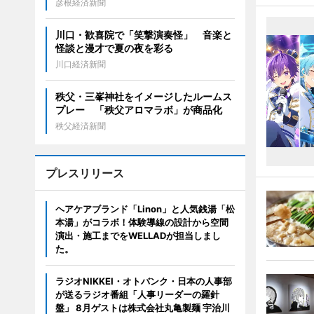
彦根経済新聞
川口・歓喜院で「笑撃演奏怪」 音楽と
怪談と漫才で夏の夜を彩る
川口経済新聞
秩父・三峯神社をイメージしたルームス
プレー 「秩父アロマラボ」が商品化
秩父経済新聞
プレスリリース
ヘアケアブランド「Linon」と人気銭湯「松
本湯」がコラボ！体験導線の設計から空間
演出・施工までをWELLADが担当しまし
た。
ラジオNIKKEI・オトバンク・日本の人事部
が送るラジオ番組「人事リーダーの羅針
盤」 8月ゲストは株式会社丸亀製麺 宇治川