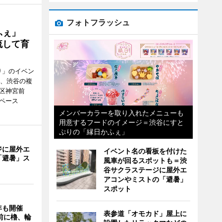
フォトフラッシュ
かふぇ」
流して育
り」のイベン
日、渋谷の複
谷区神宮前
ペース
メンバーカラーを取り入れたメニューも
用意するフードのイメージ＝渋谷にすと
ぷりの「縁日かふぇ」
ジに屋外エ
イベント名の看板を付けた
「避暑」ス
風車が回るスポットも＝渋
谷サクラステージに屋外エ
アコンやミストの「避暑」
スポット
年も開催
表参道「オモカド」屋上に
9前に櫓、輪