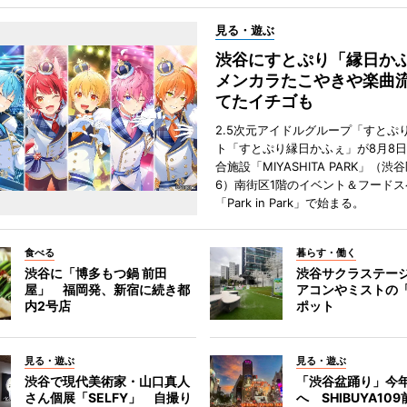
見る・遊ぶ
渋谷にすとぷり「縁日
メンカラたこやきや楽曲
てたイチゴも
2.5次元アイドルグループ「すとぷ
ト「すとぷり縁日かふぇ」が8月8
合施設「MIYASHITA PARK」（渋
6）南街区1階のイベント＆フードス
「Park in Park」で始まる。
食べる
暮らす・働く
渋谷に「博多もつ鍋 前田
渋谷サクラステー
屋」 福岡発、新宿に続き都
アコンやミストの
内2号店
ポット
見る・遊ぶ
見る・遊ぶ
渋谷で現代美術家・山口真人
「渋谷盆踊り」今
さん個展「SELFY」 自撮り
へ SHIBUYA10