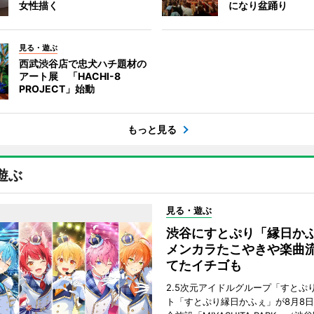
女性描く
になり盆踊り
見る・遊ぶ
西武渋谷店で忠犬ハチ題材の
アート展 「HACHI-8
PROJECT」始動
もっと見る
遊ぶ
見る・遊ぶ
渋谷にすとぷり「縁日
メンカラたこやきや楽曲
てたイチゴも
2.5次元アイドルグループ「すとぷ
ト「すとぷり縁日かふぇ」が8月8