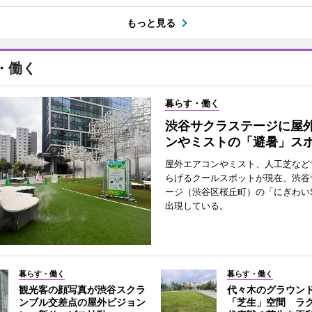
もっと見る
・働く
暮らす・働く
渋谷サクラステージに屋
ンやミストの「避暑」ス
屋外エアコンやミスト、人工芝など
らげるクールスポットが現在、渋谷
ージ（渋谷区桜丘町）の「にぎわいS
出現している。
暮らす・働く
暮らす・働く
観光客の顔写真が渋谷スクラ
代々木のグラウン
ンブル交差点の屋外ビジョン
「芝生」空間 ラ