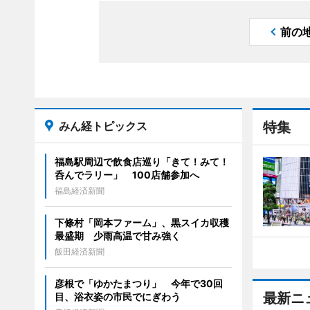
前の
みん経トピックス
特集
福島駅周辺で飲食店巡り「きて！みて！
呑んでラリー」 100店舗参加へ
福島経済新聞
下條村「岡本ファーム」、黒スイカ収穫
最盛期 少雨高温で甘み強く
飯田経済新聞
彦根で「ゆかたまつり」 今年で30回
最新ニ
目、浴衣姿の市民でにぎわう