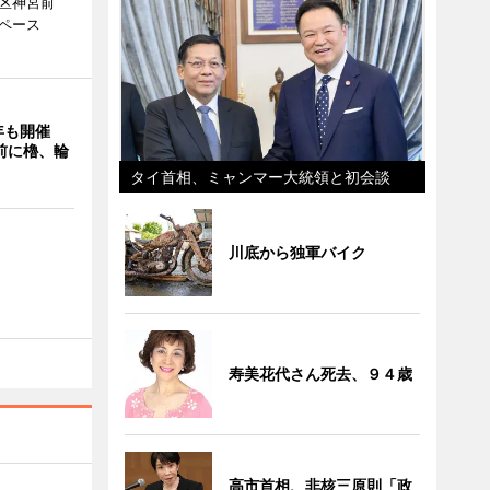
谷区神宮前
ペース
年も開催
9前に櫓、輪
タイ首相、ミャンマー大統領と初会談
川底から独軍バイク
寿美花代さん死去、９４歳
高市首相、非核三原則「政