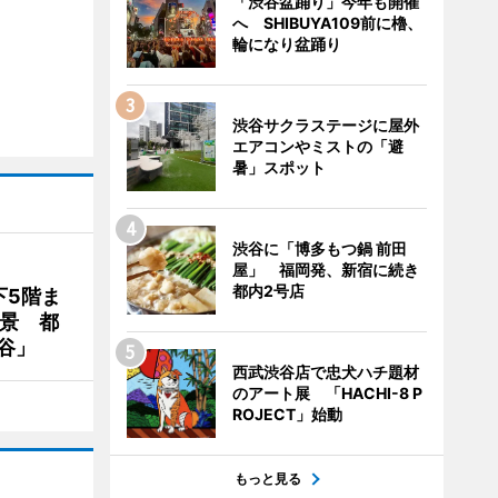
「渋谷盆踊り」今年も開催
へ SHIBUYA109前に櫓、
輪になり盆踊り
渋谷サクラステージに屋外
エアコンやミストの「避
暑」スポット
渋谷に「博多もつ鍋 前田
屋」 福岡発、新宿に続き
都内2号店
下5階ま
夜景 都
谷」
西武渋谷店で忠犬ハチ題材
のアート展 「HACHI-8 P
ROJECT」始動
もっと見る