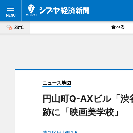
食べる
33°C
ニュース地図
円山町Q-AXビル「渋
跡に「映画美学校」
渋谷区円山町1‐5