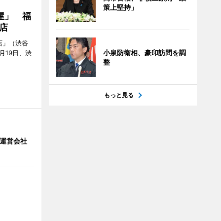
策上堅持」
屋」 福
店
店」（渋谷
小泉防衛相、豪印訪問を調
7月19日、渋
整
もっと見る
」 運営会社