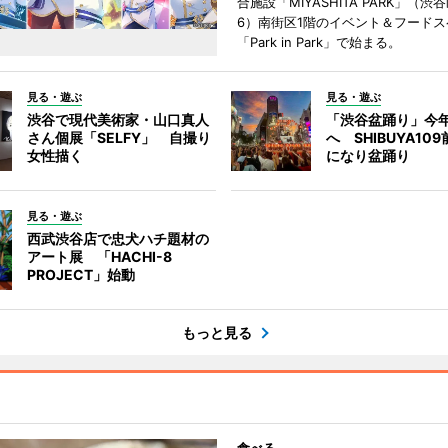
合施設「MIYASHITA PARK」（渋
6）南街区1階のイベント＆フードス
「Park in Park」で始まる。
見る・遊ぶ
見る・遊ぶ
渋谷で現代美術家・山口真人
「渋谷盆踊り」今
さん個展「SELFY」 自撮り
へ SHIBUYA10
女性描く
になり盆踊り
見る・遊ぶ
西武渋谷店で忠犬ハチ題材の
アート展 「HACHI-8
PROJECT」始動
もっと見る