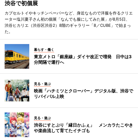
渋谷で初個展
カプセルトイやキッチンペーパーなど、身近なもので洋服を作るクリエ
ーター塩川夏子さん初の個展「なんでも服にしてみた展」が8月5日、
渋谷ヒカリエ（渋谷区渋谷2）8階のギャラリー「8／CUBE」で始まっ
た。
暮らす・働く
東京メトロ「銀座線」ダイヤ改正で増発 日中は3
分間隔で運行へ
見る・遊ぶ
映画「ハチミツとクローバー」デジタル版、渋谷で
リバイバル上映
見る・遊ぶ
渋谷にすとぷり「縁日かふぇ」 メンカラたこやき
や楽曲流して育てたイチゴも