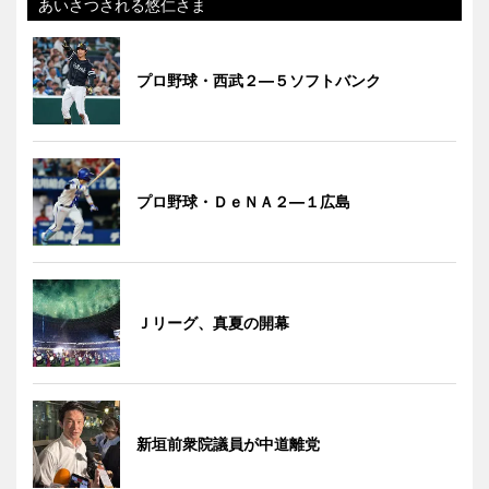
あいさつされる悠仁さま
プロ野球・西武２―５ソフトバンク
プロ野球・ＤｅＮＡ２―１広島
Ｊリーグ、真夏の開幕
新垣前衆院議員が中道離党