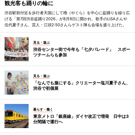
観光客も踊りの輪に
渋谷駅前付近を歩行者天国にして櫓（やぐら）を中心に盆踊りを繰り広
げる「第7回渋谷盆踊り2026」が8月8日に開かれ、歌手のLiSAさんや
伍代夏子さん、芸人・江頭2:50さんらゲスト陣も会場を盛り上げた。
見る・遊ぶ
渋谷センター街で今年も「七夕パレード」 スポー
ツチームらも参加
見る・遊ぶ
「なんでも服にする」クリエーター塩川夏子さん、
渋谷で初個展
暮らす・働く
東京メトロ「銀座線」ダイヤ改正で増発 日中は3
分間隔で運行へ