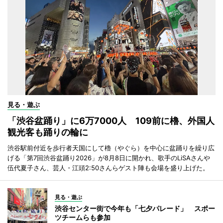
見る・遊ぶ
「渋谷盆踊り」に6万7000人 109前に櫓、外国人
観光客も踊りの輪に
渋谷駅前付近を歩行者天国にして櫓（やぐら）を中心に盆踊りを繰り広
げる「第7回渋谷盆踊り2026」が8月8日に開かれ、歌手のLiSAさんや
伍代夏子さん、芸人・江頭2:50さんらゲスト陣も会場を盛り上げた。
見る・遊ぶ
渋谷センター街で今年も「七夕パレード」 スポー
ツチームらも参加