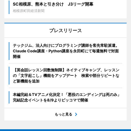
SC相模原、熊本と引き分け J3リーグ開幕
相模原町田経済新聞
プレスリリース
テックジム、法人向けにプログラミング講師を客先常駐派遣。
Claude Code講座・Python講座を永田町にて毎週無料で対面
開催
【英会話レッスン回数無制限】ネイティブキャンプ、レッスン
の「文字起こし」機能をアップデート 検索や部分リピートな
ど新機能を追加
本編完結＆TVアニメ化決定！「悪役のエンディングは死のみ」
完結記念イベントを8/9よりピッコマで開催
もっと見る