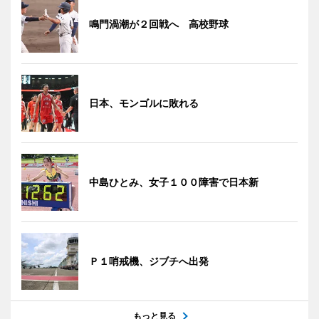
鳴門渦潮が２回戦へ 高校野球
日本、モンゴルに敗れる
中島ひとみ、女子１００障害で日本新
Ｐ１哨戒機、ジブチへ出発
もっと見る