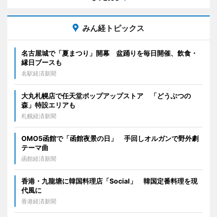
みん経トピックス
名古屋城で「夏まつり」開幕 盆踊りを毎日開催、飲食・
縁日ブースも
名駅経済新聞
大丸札幌店で任天堂ポップアップストア 「どうぶつの
森」特設エリアも
札幌経済新聞
OMO5函館で「函館夜景の日」 手回しオルガンで野外劇
テーマ曲
函館経済新聞
香港・九龍塘に韓国料理店「Social」 韓国定番料理を現
代風に
香港経済新聞