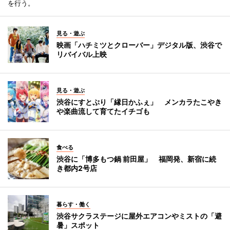
を行う。
見る・遊ぶ
映画「ハチミツとクローバー」デジタル版、渋谷で
リバイバル上映
見る・遊ぶ
渋谷にすとぷり「縁日かふぇ」 メンカラたこやき
や楽曲流して育てたイチゴも
食べる
渋谷に「博多もつ鍋 前田屋」 福岡発、新宿に続
き都内2号店
暮らす・働く
渋谷サクラステージに屋外エアコンやミストの「避
暑」スポット