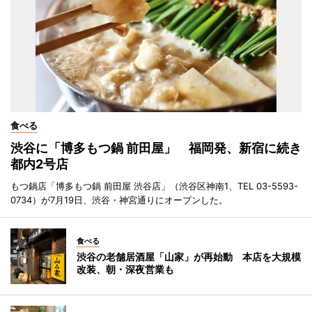
食べる
渋谷に「博多もつ鍋 前田屋」 福岡発、新宿に続き
都内2号店
もつ鍋店「博多もつ鍋 前田屋 渋谷店」（渋谷区神南1、TEL 03-5593-
0734）が7月19日、渋谷・神宮通りにオープンした。
食べる
渋谷の老舗居酒屋「山家」が再始動 本店を大規模
改装、朝・深夜営業も