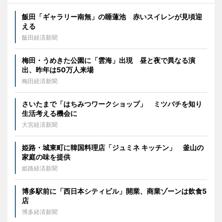
飯田「ギャラリー南無」の睡蓮池 赤いスイレンが見頃迎
える
飯田経済新聞
梅田・うめきた公園に「雲海」出現 昼と夜で異なる演
出、昨年は50万人来場
梅田経済新聞
さいたまで「はちみつワークショップ」 ミツバチを知り
生活考える機会に
大宮経済新聞
姫路・城東町に韓国料理店「ジュミネ キッチン」 釜山の
家庭の味を提供
姫路経済新聞
博多駅前に「西日本シティビル」開業、商業ゾーンは飲食5
店
博多経済新聞