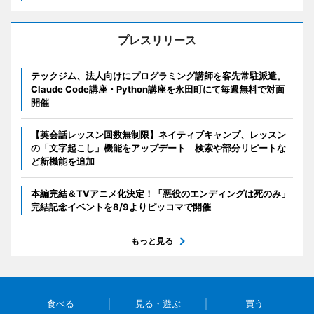
プレスリリース
テックジム、法人向けにプログラミング講師を客先常駐派遣。
Claude Code講座・Python講座を永田町にて毎週無料で対面
開催
【英会話レッスン回数無制限】ネイティブキャンプ、レッスン
の「文字起こし」機能をアップデート 検索や部分リピートな
ど新機能を追加
本編完結＆TVアニメ化決定！「悪役のエンディングは死のみ」
完結記念イベントを8/9よりピッコマで開催
もっと見る
食べる
見る・遊ぶ
買う