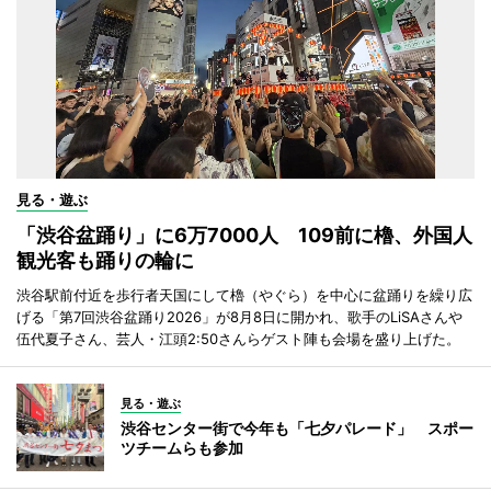
見る・遊ぶ
「渋谷盆踊り」に6万7000人 109前に櫓、外国人
観光客も踊りの輪に
渋谷駅前付近を歩行者天国にして櫓（やぐら）を中心に盆踊りを繰り広
げる「第7回渋谷盆踊り2026」が8月8日に開かれ、歌手のLiSAさんや
伍代夏子さん、芸人・江頭2:50さんらゲスト陣も会場を盛り上げた。
見る・遊ぶ
渋谷センター街で今年も「七夕パレード」 スポー
ツチームらも参加