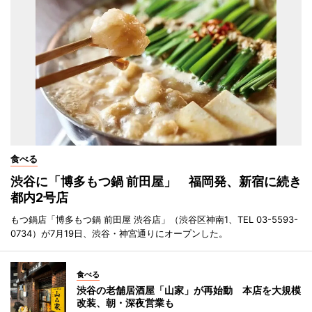
食べる
渋谷に「博多もつ鍋 前田屋」 福岡発、新宿に続き
都内2号店
もつ鍋店「博多もつ鍋 前田屋 渋谷店」（渋谷区神南1、TEL 03-5593-
0734）が7月19日、渋谷・神宮通りにオープンした。
食べる
渋谷の老舗居酒屋「山家」が再始動 本店を大規模
改装、朝・深夜営業も