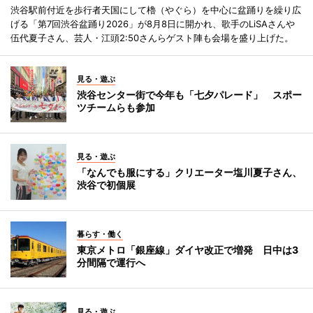
渋谷駅前付近を歩行者天国にして櫓（やぐら）を中心に盆踊りを繰り広
げる「第7回渋谷盆踊り2026」が8月8日に開かれ、歌手のLiSAさんや
伍代夏子さん、芸人・江頭2:50さんらゲスト陣も会場を盛り上げた。
見る・遊ぶ
渋谷センター街で今年も「七夕パレード」 スポー
ツチームらも参加
見る・遊ぶ
「なんでも服にする」クリエーター塩川夏子さん、
渋谷で初個展
暮らす・働く
東京メトロ「銀座線」ダイヤ改正で増発 日中は3
分間隔で運行へ
見る・遊ぶ