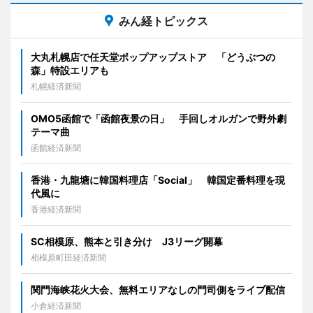
みん経トピックス
大丸札幌店で任天堂ポップアップストア 「どうぶつの
森」特設エリアも
札幌経済新聞
OMO5函館で「函館夜景の日」 手回しオルガンで野外劇
テーマ曲
函館経済新聞
香港・九龍塘に韓国料理店「Social」 韓国定番料理を現
代風に
香港経済新聞
SC相模原、熊本と引き分け J3リーグ開幕
相模原町田経済新聞
関門海峡花火大会、無料エリアなしの門司側をライブ配信
小倉経済新聞