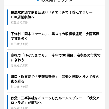
福島駅周辺で飲食店巡り「きて！みて！呑んでラリー」
100店舗参加へ
福島経済新聞
下條村「岡本ファーム」、黒スイカ収穫最盛期 少雨高温
で甘み強く
飯田経済新聞
彦根で「ゆかたまつり」 今年で30回目、浴衣姿の市民で
にぎわう
彦根経済新聞
川口・歓喜院で「笑撃演奏怪」 音楽と怪談と漫才で夏の
夜を彩る
川口経済新聞
秩父・三峯神社をイメージしたルームスプレー 「秩父ア
ロマラボ」が商品化
秩父経済新聞