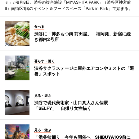
ぇ」が8月8日、渋谷の複合施設「MIYASHITA PARK」（渋谷区神宮前
6）南街区1階のイベント＆フードスペース「Park in Park」で始まる。
食べる
渋谷に「博多もつ鍋 前田屋」 福岡発、新宿に続
き都内2号店
暮らす・働く
渋谷サクラステージに屋外エアコンやミストの「避
暑」スポット
見る・遊ぶ
渋谷で現代美術家・山口真人さん個展
「SELFY」 自撮り女性描く
見る・遊ぶ
「渋谷盆踊り」今年も開催へ SHIBUYA109前に