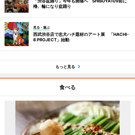
「渋谷盆踊り」今年も開催へ SHIBUYA109前に
櫓、輪になり盆踊り
見る・遊ぶ
西武渋谷店で忠犬ハチ題材のアート展 「HACHI-
8 PROJECT」始動
もっと見る
食べる