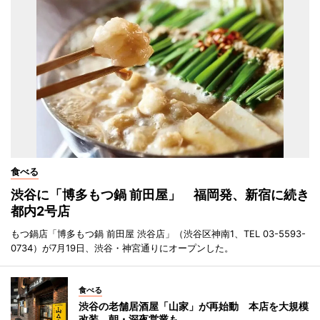
食べる
渋谷に「博多もつ鍋 前田屋」 福岡発、新宿に続き
都内2号店
もつ鍋店「博多もつ鍋 前田屋 渋谷店」（渋谷区神南1、TEL 03-5593-
0734）が7月19日、渋谷・神宮通りにオープンした。
食べる
渋谷の老舗居酒屋「山家」が再始動 本店を大規模
改装、朝・深夜営業も