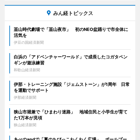
みん経トピックス
韮山時代劇場で「韮山夜市」 初のNEO盆踊りで市全体に
活気を
伊豆の国経済新聞
白浜の「アドベンチャーワールド」で成長したコガタペン
ギンが遊泳練習
和歌山経済新聞
伊那・トレーニング施設「ジェムストーン」が1周年 日常
を運動でサポート
伊那経済新聞
狭山市堀兼で「ひまわり迷路」 地域住民と小学生が育て
た1万本が見頃
狭山経済新聞
あべのandで「夏のちびっこわくわく広場」 ボールプー