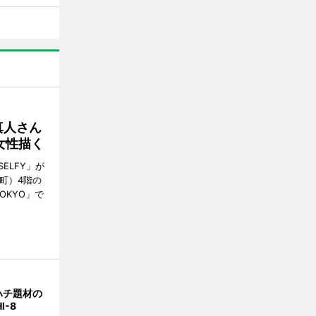
真人さん
女性描く
ELFY」が
町）4階の
TOKYO」で
ハチ題材の
I-8