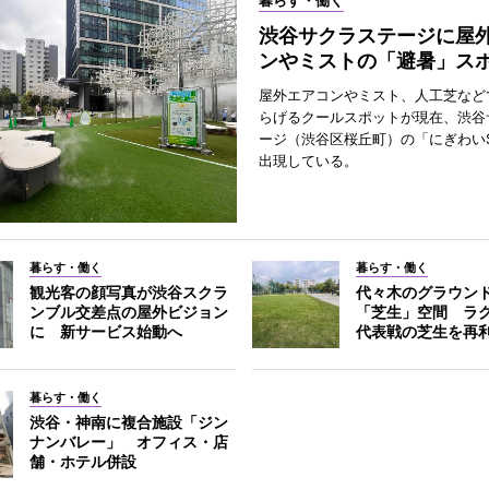
暮らす・働く
渋谷サクラステージに屋
ンやミストの「避暑」ス
屋外エアコンやミスト、人工芝など
らげるクールスポットが現在、渋谷
ージ（渋谷区桜丘町）の「にぎわいS
出現している。
暮らす・働く
暮らす・働く
観光客の顔写真が渋谷スクラ
代々木のグラウン
ンブル交差点の屋外ビジョン
「芝生」空間 ラ
に 新サービス始動へ
代表戦の芝生を再
暮らす・働く
渋谷・神南に複合施設「ジン
ナンバレー」 オフィス・店
舗・ホテル併設