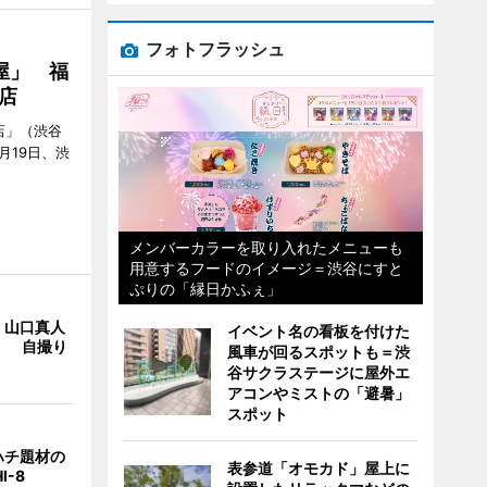
フォトフラッシュ
屋」 福
店
店」（渋谷
7月19日、渋
メンバーカラーを取り入れたメニューも
用意するフードのイメージ＝渋谷にすと
ぷりの「縁日かふぇ」
・山口真人
イベント名の看板を付けた
Y」 自撮り
風車が回るスポットも＝渋
谷サクラステージに屋外エ
アコンやミストの「避暑」
スポット
ハチ題材の
表参道「オモカド」屋上に
I-8