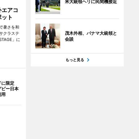
米大統領ヘリに民間機接近
外エアコ
ポット
で暑さを和
茂木外相、パナマ大統領と
サクラステ
会談
TAGE」に
もっと見る
ドに限定
グビー日本
利用