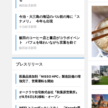
梅田経済新聞
今治・大三島の海辺のバル前の海に「ス
ナメリ」 今年も出現
今治経済新聞
飯田のコーヒー店と書店がコラボイベン
ト パフェを味わいながら言葉を紡ぐ
飯田経済新聞
プレスリリース
医薬品添加剤「NISSO HPC」製造設備の増
強完了、営業運転を開始
オークラヤ住宅株式会社『秋葉原営業所』
が8月6日(木)移転・オープン
WEELとユーザックシステム、「Knowfa受