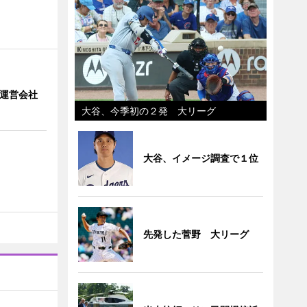
」 運営会社
大谷、今季初の２発 大リーグ
大谷、イメージ調査で１位
先発した菅野 大リーグ