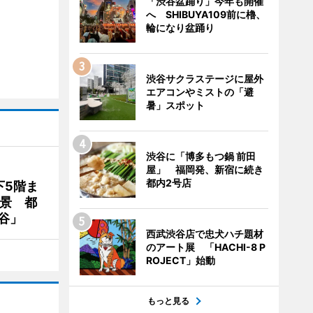
「渋谷盆踊り」今年も開催
へ SHIBUYA109前に櫓、
輪になり盆踊り
渋谷サクラステージに屋外
エアコンやミストの「避
暑」スポット
渋谷に「博多もつ鍋 前田
屋」 福岡発、新宿に続き
都内2号店
下5階ま
夜景 都
谷」
西武渋谷店で忠犬ハチ題材
のアート展 「HACHI-8 P
ROJECT」始動
もっと見る