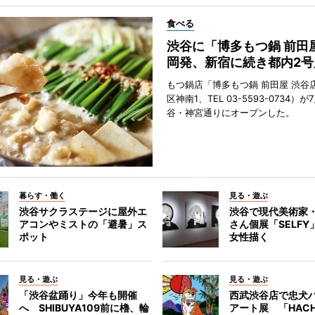
食べる
渋谷に「博多もつ鍋 前田
岡発、新宿に続き都内2号
もつ鍋店「博多もつ鍋 前田屋 渋谷
区神南1、TEL 03-5593-0734）が
谷・神宮通りにオープンした。
暮らす・働く
見る・遊ぶ
渋谷サクラステージに屋外エ
渋谷で現代美術家
アコンやミストの「避暑」ス
さん個展「SELF
ポット
女性描く
見る・遊ぶ
見る・遊ぶ
「渋谷盆踊り」今年も開催
西武渋谷店で忠犬
へ SHIBUYA109前に櫓、輪
アート展 「HACH