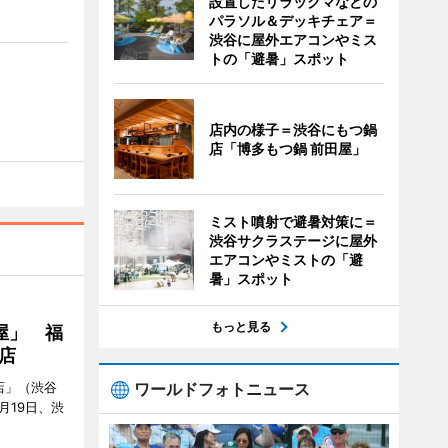
設置したリラックマなどの
パラソル＆デッキチェア＝
渋谷に屋外エアコンやミス
トの「避暑」スポット
店内の様子＝渋谷にもつ鍋
店「博多もつ鍋 前田屋」
ミスト噴射で避暑対策に＝
渋谷サクラステージに屋外
エアコンやミストの「避
暑」スポット
もっと見る
屋」 福
店
ワールドフォトニュース
店」（渋谷
7月19日、渋