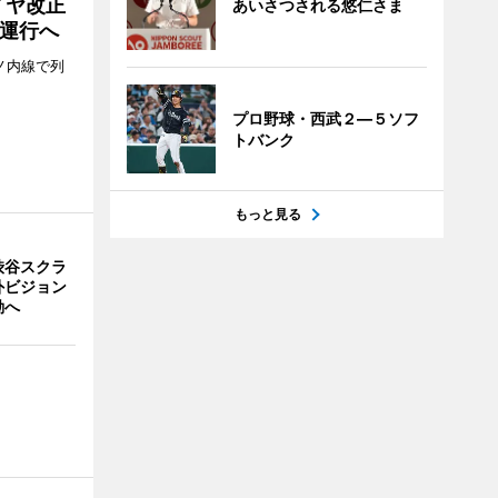
イヤ改正
あいさつされる悠仁さま
運行へ
ノ内線で列
プロ野球・西武２―５ソフ
トバンク
もっと見る
渋谷スクラ
外ビジョン
動へ