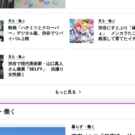
見る・遊ぶ
見る・遊ぶ
映画「ハチミツとクローバ
渋谷にすとぷり「
ー」デジタル版、渋谷でリバ
ぇ」 メンカラた
イバル上映
曲流して育てたイ
見る・遊ぶ
渋谷で現代美術家・山口真人
さん個展「SELFY」 自撮り
女性描く
もっと見る
・働く
暮らす・働く