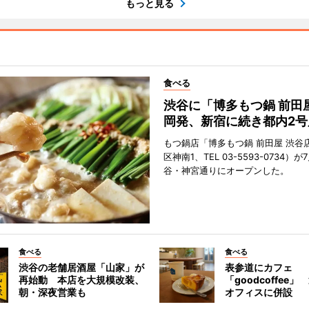
もっと見る
食べる
渋谷に「博多もつ鍋 前田
岡発、新宿に続き都内2号
もつ鍋店「博多もつ鍋 前田屋 渋谷
区神南1、TEL 03-5593-0734）が
谷・神宮通りにオープンした。
食べる
食べる
渋谷の老舗居酒屋「山家」が
表参道にカフェ
再始動 本店を大規模改装、
「goodcoffee
朝・深夜営業も
オフィスに併設