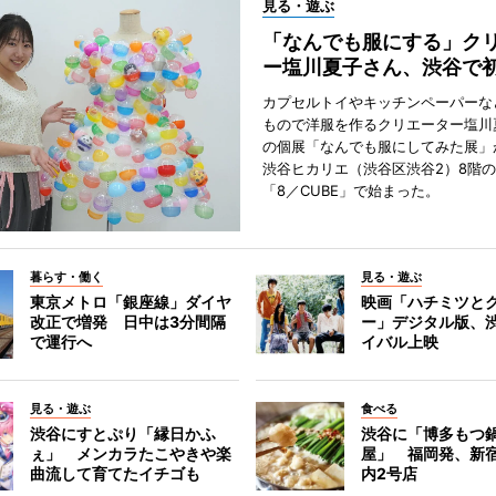
見る・遊ぶ
「なんでも服にする」ク
ー塩川夏子さん、渋谷で
カプセルトイやキッチンペーパーな
もので洋服を作るクリエーター塩川
の個展「なんでも服にしてみた展」
渋谷ヒカリエ（渋谷区渋谷2）8階
「8／CUBE」で始まった。
暮らす・働く
見る・遊ぶ
東京メトロ「銀座線」ダイヤ
映画「ハチミツと
改正で増発 日中は3分間隔
ー」デジタル版、
で運行へ
イバル上映
見る・遊ぶ
食べる
渋谷にすとぷり「縁日かふ
渋谷に「博多もつ鍋
ぇ」 メンカラたこやきや楽
屋」 福岡発、新
曲流して育てたイチゴも
内2号店