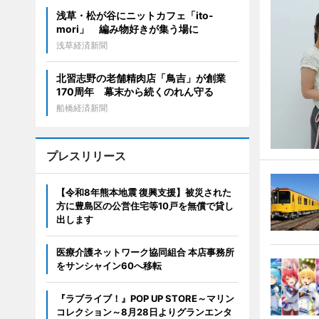
浅草・松が谷にニットカフェ「ito-
mori」 編み物好きが集う場に
浅草経済新聞
北習志野の老舗精肉店「鳥吉」が創業
170周年 幕末から続くのれん守る
船橋経済新聞
プレスリリース
【令和8年熊本地震 復興支援】被災された
方に豊島区の公営住宅等10戸を無償で貸し
出します
医療介護ネットワーク協同組合 本店事務所
をサンシャイン60へ移転
『ラブライブ！』POP UP STORE～マリン
コレクション～8月28日よりグランエンタ