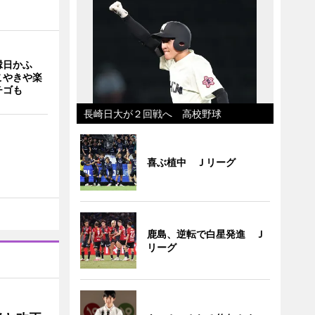
縁日かふ
こやきや楽
チゴも
長崎日大が２回戦へ 高校野球
喜ぶ植中 Ｊリーグ
鹿島、逆転で白星発進 Ｊ
リーグ