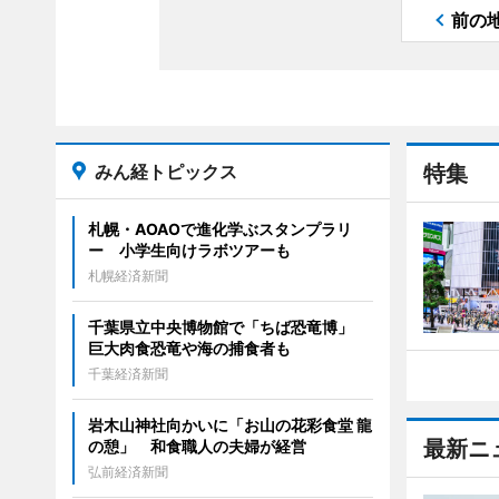
前の
みん経トピックス
特集
札幌・AOAOで進化学ぶスタンプラリ
ー 小学生向けラボツアーも
札幌経済新聞
千葉県立中央博物館で「ちば恐竜博」
巨大肉食恐竜や海の捕食者も
千葉経済新聞
岩木山神社向かいに「お山の花彩食堂 龍
最新ニ
の憩」 和食職人の夫婦が経営
弘前経済新聞