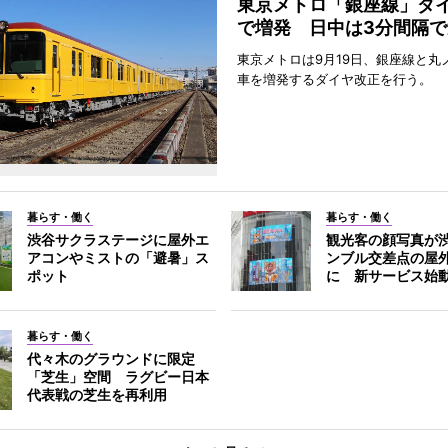
東京メトロ「銀座線」ダ
で増発 日中は3分間隔で
東京メトロは9月19日、銀座線と丸
車を増発するダイヤ改正を行う。
暮らす・働く
暮らす・働く
渋谷サクラステージに屋外エ
観光客の顔写真が
アコンやミストの「避暑」ス
ンブル交差点の屋
ポット
に 新サービス始
暮らす・働く
代々木のグラウンドに限定
「芝生」空間 ラグビー日本
代表戦の芝生を再利用