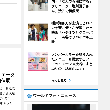
内＝「なんでも服にする」
クリエーター塩川夏子さ
ん、渋谷で初個展
櫻井翔さんが主演しヒロイ
ンを蒼井優さんが演じた＝
映画「ハチミツとクローバ
ー」、渋谷でリバイバル上
映
メンバーカラーを取り入れ
たメニューも用意するフー
ドのイメージ＝渋谷にすと
ぷりの「縁日かふぇ」
リエータ
初個展
もっと見る
ど、身近な
夏子さん初
ワールドフォトニュース
が8月5日、
のギャラリー