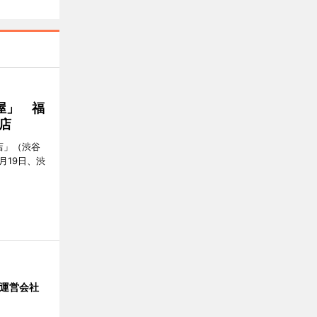
屋」 福
店
店」（渋谷
7月19日、渋
」 運営会社