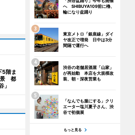
「渋谷盆踊り」今年も開催
へ SHIBUYA109前に櫓、
輪になり盆踊り
東京メトロ「銀座線」ダイ
ヤ改正で増発 日中は3分
間隔で運行へ
渋谷の老舗居酒屋「山家」
下5階ま
が再始動 本店を大規模改
夜景 都
装、朝・深夜営業も
谷」
「なんでも服にする」クリ
エーター塩川夏子さん、渋
谷で初個展
もっと見る