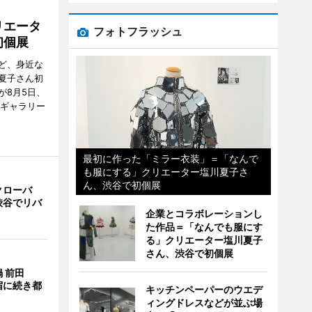
リエータ
フォトフラッシュ
初個展
ど、身近な
夏子さん初
が8月5日、
のギャラリー
最初に作った「ミラー衣装」＝「なんで
も服にする」クリエーター塩川夏子さ
ん、渋谷で初個展
クローバ
渋谷でリバ
企業とコラボレーションし
た作品＝「なんでも服にす
る」クリエーター塩川夏子
さん、渋谷で初個展
 前田
宿に続き都
キッチンペーパーのウエデ
ィングドレスなどが並ぶ場