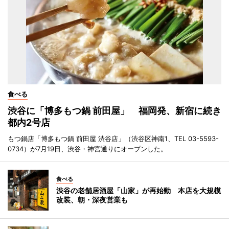
食べる
渋谷に「博多もつ鍋 前田屋」 福岡発、新宿に続き
都内2号店
もつ鍋店「博多もつ鍋 前田屋 渋谷店」（渋谷区神南1、TEL 03-5593-
0734）が7月19日、渋谷・神宮通りにオープンした。
食べる
渋谷の老舗居酒屋「山家」が再始動 本店を大規模
改装、朝・深夜営業も