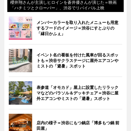
櫻井翔さんが主演しヒロインを蒼井優さんが演じた＝映画
「ハチミツとクローバー」、渋谷でリバイバル上映
メンバーカラーを取り入れたメニューも用意
するフードのイメージ＝渋谷にすとぷりの
「縁日かふぇ」
イベント名の看板を付けた風車が回るスポッ
トも＝渋谷サクラステージに屋外エアコンや
ミストの「避暑」スポット
表参道「オモカド」屋上に設置したリラック
マなどのパラソル＆デッキチェア＝渋谷に屋
外エアコンやミストの「避暑」スポット
店内の様子＝渋谷にもつ鍋店「博多もつ鍋 前
田屋」