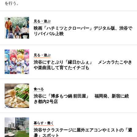
を行う。
見る・遊ぶ
映画「ハチミツとクローバー」デジタル版、渋谷で
リバイバル上映
見る・遊ぶ
渋谷にすとぷり「縁日かふぇ」 メンカラたこやき
や楽曲流して育てたイチゴも
食べる
渋谷に「博多もつ鍋 前田屋」 福岡発、新宿に続
き都内2号店
暮らす・働く
渋谷サクラステージに屋外エアコンやミストの「避
暑」スポット