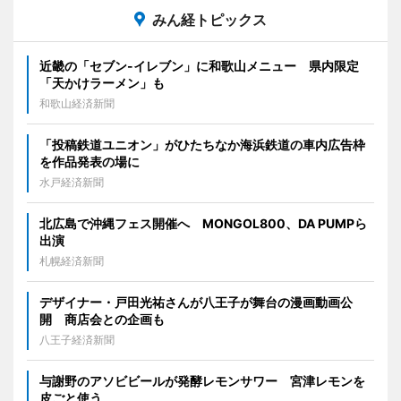
みん経トピックス
近畿の「セブン-イレブン」に和歌山メニュー 県内限定
「天かけラーメン」も
和歌山経済新聞
「投稿鉄道ユニオン」がひたちなか海浜鉄道の車内広告枠
を作品発表の場に
水戸経済新聞
北広島で沖縄フェス開催へ MONGOL800、DA PUMPら
出演
札幌経済新聞
デザイナー・戸田光祐さんが八王子が舞台の漫画動画公
開 商店会との企画も
八王子経済新聞
与謝野のアソビビールが発酵レモンサワー 宮津レモンを
皮ごと使う