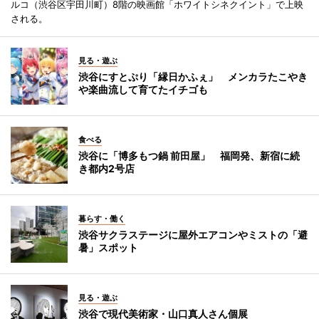
ルコ（渋谷区宇田川町）8階の映画館「ホワイトシネクイント」で上映
される。
見る・遊ぶ
渋谷にすとぷり「縁日かふぇ」 メンカラたこやき
や楽曲流して育てたイチゴも
食べる
渋谷に「博多もつ鍋 前田屋」 福岡発、新宿に続
き都内2号店
暮らす・働く
渋谷サクラステージに屋外エアコンやミストの「避
暑」スポット
見る・遊ぶ
渋谷で現代美術家・山口真人さん個展