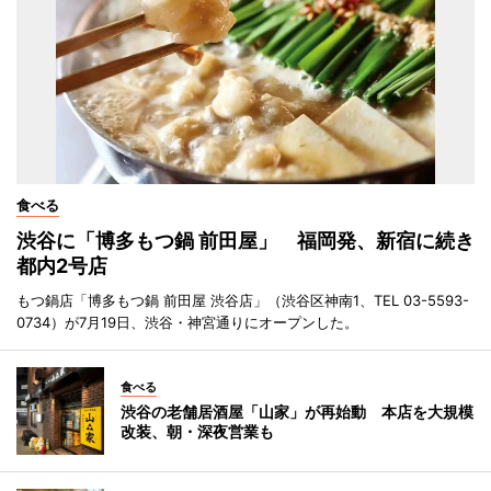
食べる
渋谷に「博多もつ鍋 前田屋」 福岡発、新宿に続き
都内2号店
もつ鍋店「博多もつ鍋 前田屋 渋谷店」（渋谷区神南1、TEL 03-5593-
0734）が7月19日、渋谷・神宮通りにオープンした。
食べる
渋谷の老舗居酒屋「山家」が再始動 本店を大規模
改装、朝・深夜営業も