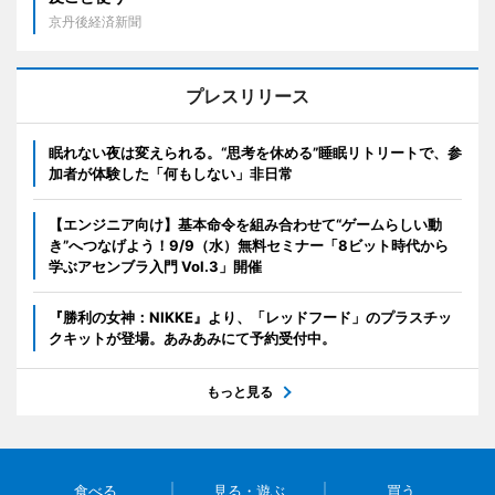
京丹後経済新聞
プレスリリース
眠れない夜は変えられる。“思考を休める”睡眠リトリートで、参
加者が体験した「何もしない」非日常
【エンジニア向け】基本命令を組み合わせて“ゲームらしい動
き”へつなげよう！9/9（水）無料セミナー「8ビット時代から
学ぶアセンブラ入門 Vol.3」開催
『勝利の女神：NIKKE』より、「レッドフード」のプラスチッ
クキットが登場。あみあみにて予約受付中。
もっと見る
食べる
見る・遊ぶ
買う