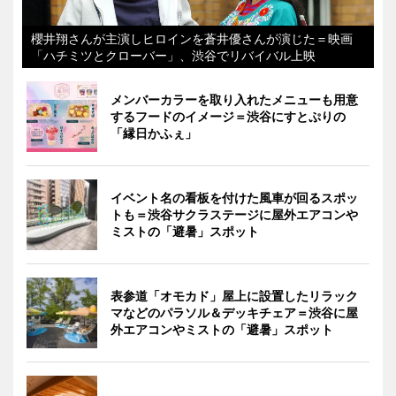
櫻井翔さんが主演しヒロインを蒼井優さんが演じた＝映画
「ハチミツとクローバー」、渋谷でリバイバル上映
メンバーカラーを取り入れたメニューも用意
するフードのイメージ＝渋谷にすとぷりの
「縁日かふぇ」
イベント名の看板を付けた風車が回るスポッ
トも＝渋谷サクラステージに屋外エアコンや
ミストの「避暑」スポット
表参道「オモカド」屋上に設置したリラック
マなどのパラソル＆デッキチェア＝渋谷に屋
外エアコンやミストの「避暑」スポット