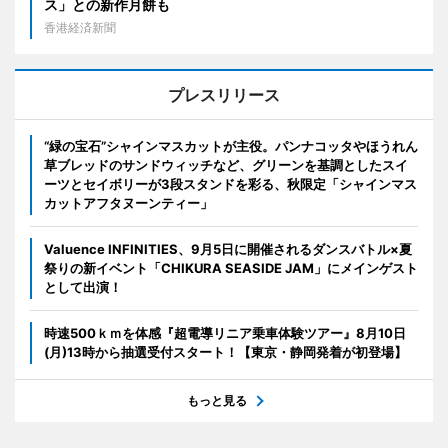
ス」との新作月餅も
香港経済新聞
プレスリリース
“緑の宝石”シャインマスカットが主役。パンナコッタやほうれん
草ブレッドのサンドウィッチなど、グリーンを基調としたスイ
ーツとセイボリーが3段スタンドを彩る、秋限定「シャインマス
カットアフタヌーンティー」
Valuence INFINITIES、9月5日に開催されるダンスバトル×夏
祭りの新イベント「CHIKURA SEASIDE JAM」にメインゲスト
として出演！
時速500ｋｍを体感『超電導リニア乗車体験ツアー』8月10日
(月)13時から抽選受付スタート！【東京・静岡発着が初登場】
もっと見る