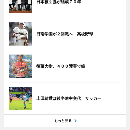
日本被団協が結成７０年
日南学園が２回戦へ 高校野球
後藤大樹、４００障害で銀
上田綺世は後半途中交代 サッカー
もっと見る