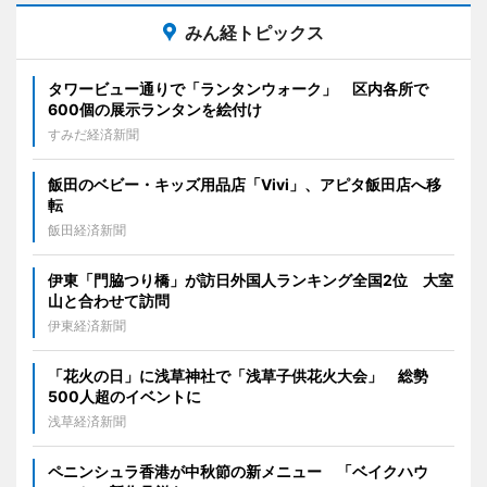
みん経トピックス
タワービュー通りで「ランタンウォーク」 区内各所で
600個の展示ランタンを絵付け
すみだ経済新聞
飯田のベビー・キッズ用品店「Vivi」、アピタ飯田店へ移
転
飯田経済新聞
伊東「門脇つり橋」が訪日外国人ランキング全国2位 大室
山と合わせて訪問
伊東経済新聞
「花火の日」に浅草神社で「浅草子供花火大会」 総勢
500人超のイベントに
浅草経済新聞
ペニンシュラ香港が中秋節の新メニュー 「ベイクハウ