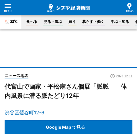
33°C
食べる
見る・遊ぶ
買う
暮らす・働く
学ぶ・知る
ニュース地図
2023.12.11
代官山で画家・平松麻さん個展「脈脈」 体
内風景に潜る脈たどり12年
渋谷区鶯谷町12-6
Google Map で見る