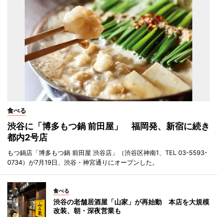
食べる
渋谷に「博多もつ鍋 前田屋」 福岡発、新宿に続き
都内2号店
もつ鍋店「博多もつ鍋 前田屋 渋谷店」（渋谷区神南1、TEL 03-5593-
0734）が7月19日、渋谷・神宮通りにオープンした。
食べる
渋谷の老舗居酒屋「山家」が再始動 本店を大規模
改装、朝・深夜営業も