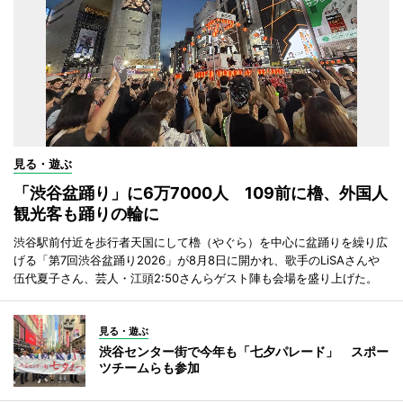
見る・遊ぶ
「渋谷盆踊り」に6万7000人 109前に櫓、外国人
観光客も踊りの輪に
渋谷駅前付近を歩行者天国にして櫓（やぐら）を中心に盆踊りを繰り広
げる「第7回渋谷盆踊り2026」が8月8日に開かれ、歌手のLiSAさんや
伍代夏子さん、芸人・江頭2:50さんらゲスト陣も会場を盛り上げた。
見る・遊ぶ
渋谷センター街で今年も「七夕パレード」 スポー
ツチームらも参加