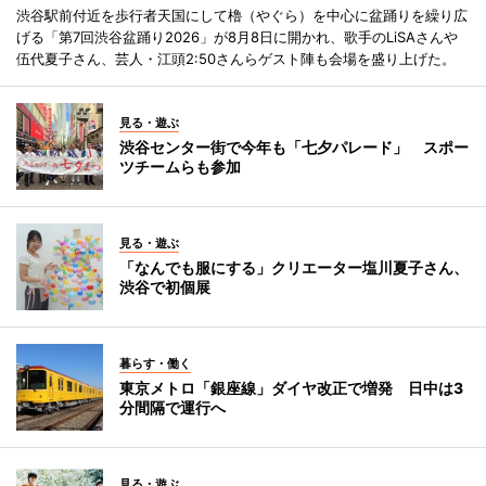
渋谷駅前付近を歩行者天国にして櫓（やぐら）を中心に盆踊りを繰り広
げる「第7回渋谷盆踊り2026」が8月8日に開かれ、歌手のLiSAさんや
伍代夏子さん、芸人・江頭2:50さんらゲスト陣も会場を盛り上げた。
見る・遊ぶ
渋谷センター街で今年も「七夕パレード」 スポー
ツチームらも参加
見る・遊ぶ
「なんでも服にする」クリエーター塩川夏子さん、
渋谷で初個展
暮らす・働く
東京メトロ「銀座線」ダイヤ改正で増発 日中は3
分間隔で運行へ
見る・遊ぶ