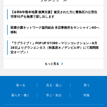
【令和8年熊本地震 復興支援】被災された方に豊島区の公営住
宅等10戸を無償で貸し出します
医療介護ネットワーク協同組合 本店事務所をサンシャイン60へ
移転
『ラブライブ！』POP UP STORE～マリンコレクション～8月
28日よりグランエンタス（秋葉原オノデンビル1F）にて期間限
定オープン！
もっと見る
食べる
見る・遊ぶ
買う
暮らす・働く
学ぶ・知る
特集