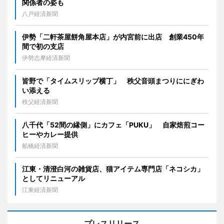
関係者の姿も
八戸経済新聞
伊勢「二軒茶屋餅角屋本店」が内宮前に出店 創業450年
間で初の支店
伊勢志摩経済新聞
皆野で「タイムスリップ横丁」 秩父音頭まつりににぎわ
い添える
秩父経済新聞
八千代「52間の縁側」にカフェ「PUKU」 自家焙煎コー
ヒーやカレー提供
船橋経済新聞
江東・清澄白河の雑貨店、猫アイテム専門店「ネコシカ」
としてリニューアル
江東経済新聞
プレスリリース