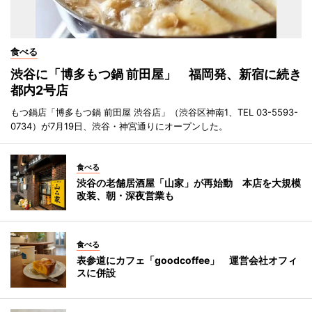
食べる
渋谷に「博多もつ鍋 前田屋」 福岡発、新宿に続き
都内2号店
もつ鍋店「博多もつ鍋 前田屋 渋谷店」（渋谷区神南1、TEL 03-5593-
0734）が7月19日、渋谷・神宮通りにオープンした。
食べる
渋谷の老舗居酒屋「山家」が再始動 本店を大規模
改装、朝・深夜営業も
食べる
表参道にカフェ「goodcoffee」 運営会社オフィ
スに併設