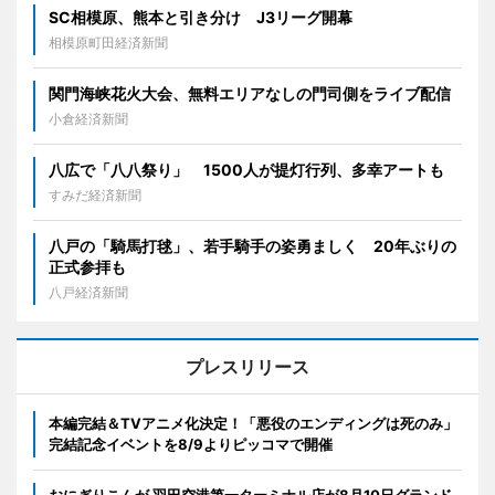
SC相模原、熊本と引き分け J3リーグ開幕
相模原町田経済新聞
関門海峡花火大会、無料エリアなしの門司側をライブ配信
小倉経済新聞
八広で「八八祭り」 1500人が提灯行列、多幸アートも
すみだ経済新聞
八戸の「騎馬打毬」、若手騎手の姿勇ましく 20年ぶりの
正式参拝も
八戸経済新聞
プレスリリース
本編完結＆TVアニメ化決定！「悪役のエンディングは死のみ」
完結記念イベントを8/9よりピッコマで開催
おにぎりこんが 羽田空港第一ターミナル店が8月10日グランド