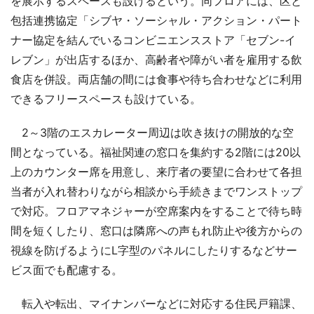
を展示するスペースも設けるという。同フロアには、区と
包括連携協定「シブヤ・ソーシャル・アクション・パート
ナー協定を結んでいるコンビニエンスストア「セブン-イ
レブン」が出店するほか、高齢者や障がい者を雇用する飲
食店を併設。両店舗の間には食事や待ち合わせなどに利用
できるフリースペースも設けている。
2～3階のエスカレーター周辺は吹き抜けの開放的な空
間となっている。福祉関連の窓口を集約する2階には20以
上のカウンター席を用意し、来庁者の要望に合わせて各担
当者が入れ替わりながら相談から手続きまでワンストップ
で対応。フロアマネジャーが空席案内をすることで待ち時
間を短くしたり、窓口は隣席への声もれ防止や後方からの
視線を防げるようにL字型のパネルにしたりするなどサー
ビス面でも配慮する。
転入や転出、マイナンバーなどに対応する住民戸籍課、