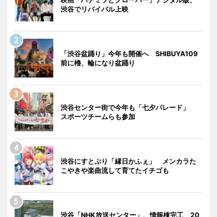
渋谷でリバイバル上映
「渋谷盆踊り」今年も開催へ SHIBUYA109
前に櫓、輪になり盆踊り
渋谷センター街で今年も「七夕パレード」
スポーツチームらも参加
渋谷にすとぷり「縁日かふぇ」 メンカラた
こやきや楽曲流して育てたイチゴも
渋谷「NHK放送センター」、情報棟完工 20