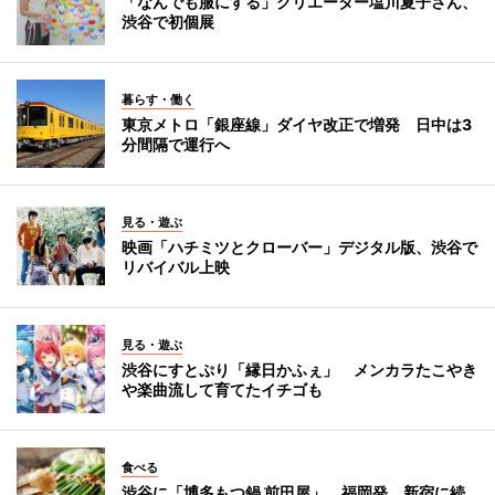
「なんでも服にする」クリエーター塩川夏子さん、
渋谷で初個展
暮らす・働く
東京メトロ「銀座線」ダイヤ改正で増発 日中は3
分間隔で運行へ
見る・遊ぶ
映画「ハチミツとクローバー」デジタル版、渋谷で
リバイバル上映
見る・遊ぶ
渋谷にすとぷり「縁日かふぇ」 メンカラたこやき
や楽曲流して育てたイチゴも
食べる
渋谷に「博多もつ鍋 前田屋」 福岡発、新宿に続