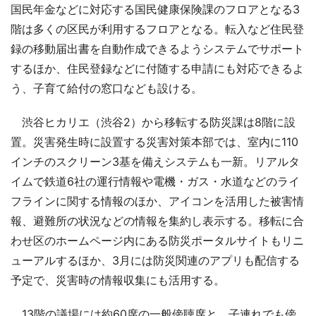
国民年金などに対応する国民健康保険課のフロアとなる3
階は多くの区民が利用するフロアとなる。転入など住民登
録の移動届出書を自動作成できるようシステムでサポート
するほか、住民登録などに付随する申請にも対応できるよ
う、子育て給付の窓口なども設ける。
渋谷ヒカリエ（渋谷2）から移転する防災課は8階に設
置。災害発生時に設置する災害対策本部では、室内に110
インチのスクリーン3基を備えシステムも一新。リアルタ
イムで鉄道6社の運行情報や電機・ガス・水道などのライ
フラインに関する情報のほか、アイコンを活用した被害情
報、避難所の状況などの情報を集約し表示する。移転に合
わせ区のホームページ内にある防災ポータルサイトもリニ
ューアルするほか、3月には防災関連のアプリも配信する
予定で、災害時の情報収集にも活用する。
13階の議場には約60席の一般傍聴席と、子連れでも傍