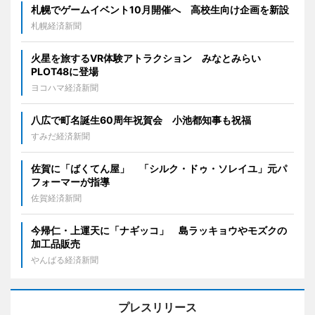
札幌でゲームイベント10月開催へ 高校生向け企画を新設
札幌経済新聞
火星を旅するVR体験アトラクション みなとみらい
PLOT48に登場
ヨコハマ経済新聞
八広で町名誕生60周年祝賀会 小池都知事も祝福
すみだ経済新聞
佐賀に「ばくてん屋」 「シルク・ドゥ・ソレイユ」元パ
フォーマーが指導
佐賀経済新聞
今帰仁・上運天に「ナギッコ」 島ラッキョウやモズクの
加工品販売
やんばる経済新聞
プレスリリース