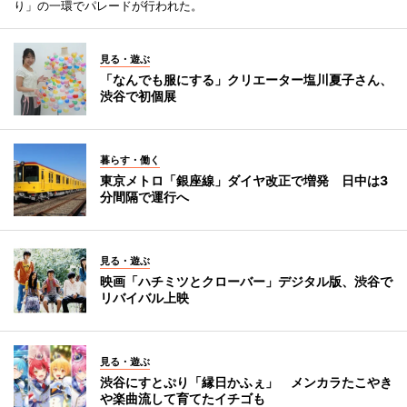
り」の一環でパレードが行われた。
見る・遊ぶ
「なんでも服にする」クリエーター塩川夏子さん、
渋谷で初個展
暮らす・働く
東京メトロ「銀座線」ダイヤ改正で増発 日中は3
分間隔で運行へ
見る・遊ぶ
映画「ハチミツとクローバー」デジタル版、渋谷で
リバイバル上映
見る・遊ぶ
渋谷にすとぷり「縁日かふぇ」 メンカラたこやき
や楽曲流して育てたイチゴも