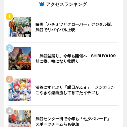
アクセスランキング
映画「ハチミツとクローバー」デジタル版、
渋谷でリバイバル上映
「渋谷盆踊り」今年も開催へ SHIBUYA109
前に櫓、輪になり盆踊り
渋谷にすとぷり「縁日かふぇ」 メンカラた
こやきや楽曲流して育てたイチゴも
渋谷センター街で今年も「七夕パレード」
スポーツチームらも参加