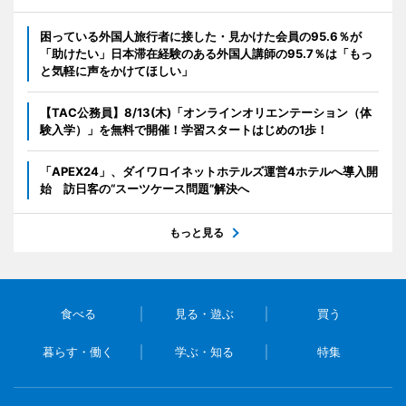
困っている外国人旅行者に接した・見かけた会員の95.6％が
「助けたい」日本滞在経験のある外国人講師の95.7％は「もっ
と気軽に声をかけてほしい」
【TAC公務員】8/13(木)「オンラインオリエンテーション（体
験入学）」を無料で開催！学習スタートはじめの1歩！
「APEX24」、ダイワロイネットホテルズ運営4ホテルへ導入開
始 訪日客の“スーツケース問題”解決へ
もっと見る
食べる
見る・遊ぶ
買う
暮らす・働く
学ぶ・知る
特集