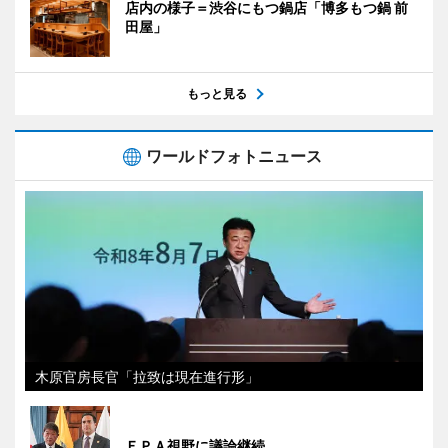
店内の様子＝渋谷にもつ鍋店「博多もつ鍋 前
田屋」
もっと見る
ワールドフォトニュース
木原官房長官「拉致は現在進行形」
ＥＰＡ視野に議論継続