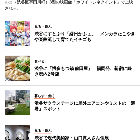
ルコ（渋谷区宇田川町）8階の映画館「ホワイトシネクイント」で上映
される。
見る・遊ぶ
渋谷にすとぷり「縁日かふぇ」 メンカラたこやき
や楽曲流して育てたイチゴも
食べる
渋谷に「博多もつ鍋 前田屋」 福岡発、新宿に続
き都内2号店
暮らす・働く
渋谷サクラステージに屋外エアコンやミストの「避
暑」スポット
見る・遊ぶ
渋谷で現代美術家・山口真人さん個展