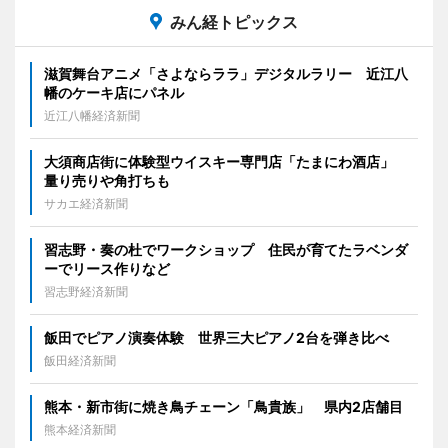
みん経トピックス
滋賀舞台アニメ「さよならララ」デジタルラリー 近江八
幡のケーキ店にパネル
近江八幡経済新聞
大須商店街に体験型ウイスキー専門店「たまにわ酒店」
量り売りや角打ちも
サカエ経済新聞
習志野・奏の杜でワークショップ 住民が育てたラベンダ
ーでリース作りなど
習志野経済新聞
飯田でピアノ演奏体験 世界三大ピアノ2台を弾き比べ
飯田経済新聞
熊本・新市街に焼き鳥チェーン「鳥貴族」 県内2店舗目
熊本経済新聞