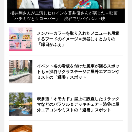
櫻井翔さんが主演しヒロインを蒼井優さんが演じた＝映画
「ハチミツとクローバー」、渋谷でリバイバル上映
メンバーカラーを取り入れたメニューも用意
するフードのイメージ＝渋谷にすとぷりの
「縁日かふぇ」
イベント名の看板を付けた風車が回るスポッ
トも＝渋谷サクラステージに屋外エアコンや
ミストの「避暑」スポット
表参道「オモカド」屋上に設置したリラック
マなどのパラソル＆デッキチェア＝渋谷に屋
外エアコンやミストの「避暑」スポット