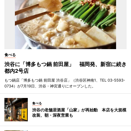
食べる
渋谷に「博多もつ鍋 前田屋」 福岡発、新宿に続き
都内2号店
もつ鍋店「博多もつ鍋 前田屋 渋谷店」（渋谷区神南1、TEL 03-5593-
0734）が7月19日、渋谷・神宮通りにオープンした。
食べる
渋谷の老舗居酒屋「山家」が再始動 本店を大規模
改装、朝・深夜営業も