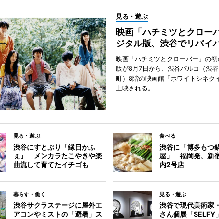
見る・遊ぶ
映画「ハチミツとクロー
ジタル版、渋谷でリバイ
映画「ハチミツとクローバー」の初
版が8月7日から、渋谷パルコ（渋
町）8階の映画館「ホワイトシネク
上映される。
見る・遊ぶ
食べる
渋谷にすとぷり「縁日かふ
渋谷に「博多もつ鍋
ぇ」 メンカラたこやきや楽
屋」 福岡発、新
曲流して育てたイチゴも
内2号店
暮らす・働く
見る・遊ぶ
渋谷サクラステージに屋外エ
渋谷で現代美術家
アコンやミストの「避暑」ス
さん個展「SELF