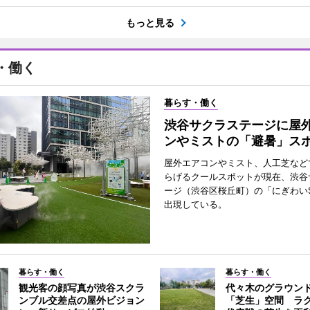
もっと見る
・働く
暮らす・働く
渋谷サクラステージに屋
ンやミストの「避暑」ス
屋外エアコンやミスト、人工芝など
らげるクールスポットが現在、渋谷
ージ（渋谷区桜丘町）の「にぎわいS
出現している。
暮らす・働く
暮らす・働く
観光客の顔写真が渋谷スクラ
代々木のグラウン
ンブル交差点の屋外ビジョン
「芝生」空間 ラ