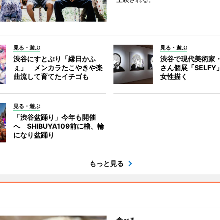
見る・遊ぶ
見る・遊ぶ
渋谷にすとぷり「縁日かふ
渋谷で現代美術家
ぇ」 メンカラたこやきや楽
さん個展「SELF
曲流して育てたイチゴも
女性描く
見る・遊ぶ
「渋谷盆踊り」今年も開催
へ SHIBUYA109前に櫓、輪
になり盆踊り
もっと見る