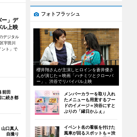
フォトフラッシュ
バー」デ
バル上映
のデジタル
谷区宇田川
イント」で
櫻井翔さんが主演しヒロインを蒼井優さ
んが演じた＝映画「ハチミツとクローバ
ー」、渋谷でリバイバル上映
 前田
メンバーカラーを取り入れ
宿に続き都
たメニューも用意するフー
ドのイメージ＝渋谷にすと
ぷりの「縁日かふぇ」
イベント名の看板を付けた
・山口真人
風車が回るスポットも＝渋
Y」 自撮り