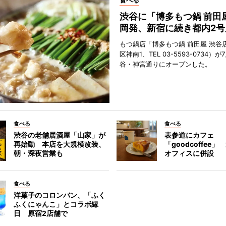
食べる
渋谷に「博多もつ鍋 前田
岡発、新宿に続き都内2号
もつ鍋店「博多もつ鍋 前田屋 渋谷
区神南1、TEL 03-5593-0734）が
谷・神宮通りにオープンした。
食べる
食べる
渋谷の老舗居酒屋「山家」が
表参道にカフェ
再始動 本店を大規模改装、
「goodcoffee
朝・深夜営業も
オフィスに併設
食べる
洋菓子のコロンバン、「ふく
ふくにゃんこ」とコラボ縁
日 原宿2店舗で