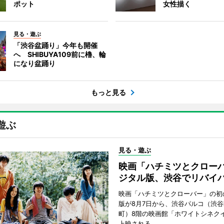
ポット
女性描く
見る・遊ぶ
「渋谷盆踊り」今年も開催
へ SHIBUYA109前に櫓、輪
になり盆踊り
もっと見る
遊ぶ
見る・遊ぶ
映画「ハチミツとクロー
ジタル版、渋谷でリバイ
映画「ハチミツとクローバー」の初
版が8月7日から、渋谷パルコ（渋
町）8階の映画館「ホワイトシネク
上映される。