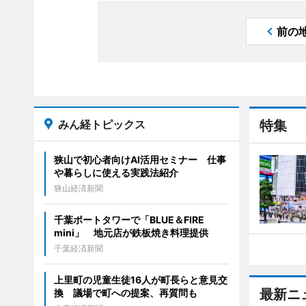
前の
みん経トピックス
特集
狭山で初心者向けAI活用セミナー 仕事
や暮らしに使える実践法紹介
狭山経済新聞
千葉ポートタワーで「BLUE＆FIRE
mini」 地元店が鉄板焼き料理提供
千葉経済新聞
上里町の児童生徒16人が町長らと意見交
最新ニ
換 議場で町への提案、再質問も