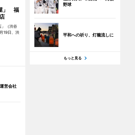
野球
屋」 福
店
店」（渋谷
7月19日、渋
平和への祈り、灯籠流しに
もっと見る
」 運営会社