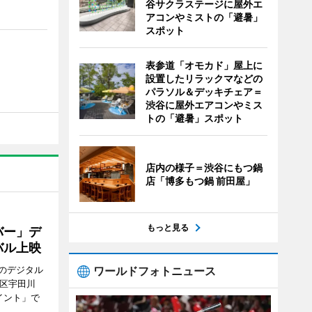
谷サクラステージに屋外エ
アコンやミストの「避暑」
スポット
表参道「オモカド」屋上に
設置したリラックマなどの
パラソル＆デッキチェア＝
渋谷に屋外エアコンやミス
トの「避暑」スポット
店内の様子＝渋谷にもつ鍋
店「博多もつ鍋 前田屋」
もっと見る
バー」デ
バル上映
ワールドフォトニュース
のデジタル
谷区宇田川
イント」で