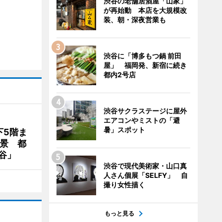
渋谷の老舗居酒屋「山家」
が再始動 本店を大規模改
装、朝・深夜営業も
渋谷に「博多もつ鍋 前田
屋」 福岡発、新宿に続き
都内2号店
渋谷サクラステージに屋外
エアコンやミストの「避
暑」スポット
下5階ま
夜景 都
谷」
渋谷で現代美術家・山口真
人さん個展「SELFY」 自
撮り女性描く
もっと見る