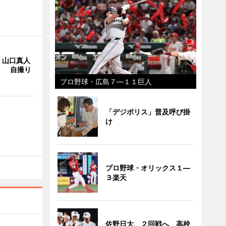
・山口真人
Y」 自撮り
プロ野球・広島７―１１巨人
「デジポリス」普及呼び掛
け
プロ野球・オリックス１―
３楽天
佐野日大、２回戦へ 高校