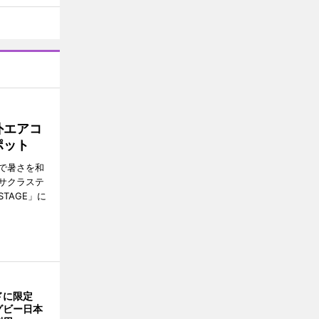
外エアコ
ポット
で暑さを和
サクラステ
TAGE」に
ドに限定
グビー日本