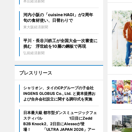
本庄経済新聞
河内小阪の「cuisine HAGI」が2周年
旬の食材使い、日替わりで
東大阪経済新聞
平川・長谷川鉄工が全国大会一次審査に
挑む 浮世絵を10層の鋼板で再現
弘前経済新聞
プレスリリース
シャリオン、タイのCPグループの子会社
INGENS GLOBUS Co., Ltd. と資本提携お
よび合弁会社設立に関する調印式を実施
日本最大級 都市型ダンスミュージックフェ
スティバル 1日目にZedd
B2B Knock2、2日目にAlessoが登
場！ 「ULTRA JAPAN 2026」アー