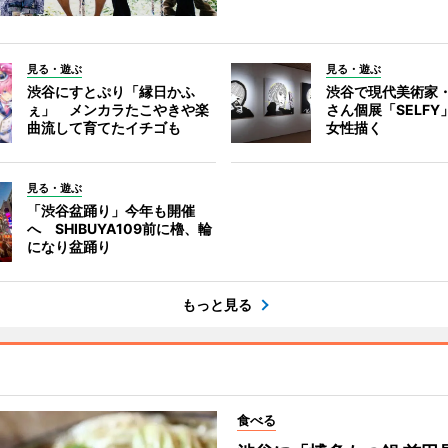
見る・遊ぶ
見る・遊ぶ
渋谷にすとぷり「縁日かふ
渋谷で現代美術家
ぇ」 メンカラたこやきや楽
さん個展「SELF
曲流して育てたイチゴも
女性描く
見る・遊ぶ
「渋谷盆踊り」今年も開催
へ SHIBUYA109前に櫓、輪
になり盆踊り
もっと見る
食べる