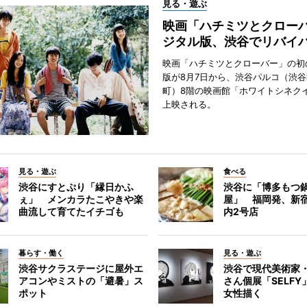
見る・遊ぶ
映画「ハチミツとクロー
ジタル版、渋谷でリバイ
映画「ハチミツとクローバー」の初
版が8月7日から、渋谷パルコ（渋
町）8階の映画館「ホワイトシネク
上映される。
見る・遊ぶ
食べる
渋谷にすとぷり「縁日かふ
渋谷に「博多もつ鍋
ぇ」 メンカラたこやきや楽
屋」 福岡発、新
曲流して育てたイチゴも
内2号店
暮らす・働く
見る・遊ぶ
渋谷サクラステージに屋外エ
渋谷で現代美術家
アコンやミストの「避暑」ス
さん個展「SELF
ポット
女性描く