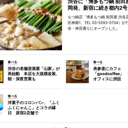
渋谷に「博多もつ鍋 前田
岡発、新宿に続き都内2号
もつ鍋店「博多もつ鍋 前田屋 渋谷
区神南1、TEL 03-5593-0734）が
谷・神宮通りにオープンした。
食べる
食べる
渋谷の老舗居酒屋「山家」が
表参道にカフェ
再始動 本店を大規模改装、
「goodcoffee
朝・深夜営業も
オフィスに併設
食べる
洋菓子のコロンバン、「ふく
ふくにゃんこ」とコラボ縁
日 原宿2店舗で