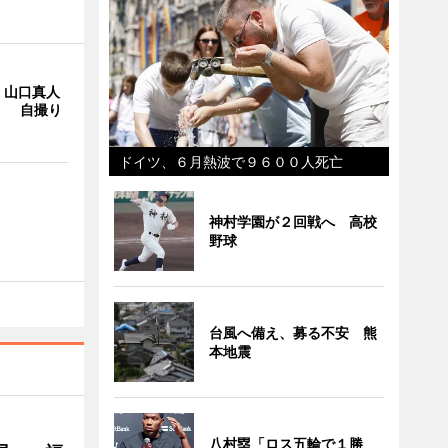
・山口真人
Y」 自撮り
ドイツ、６月熱波で９６００人死亡
神村学園が２回戦へ 高校
野球
台風へ備え、募る不安 熊
本地震
八村塁「ロス五輪で１勝