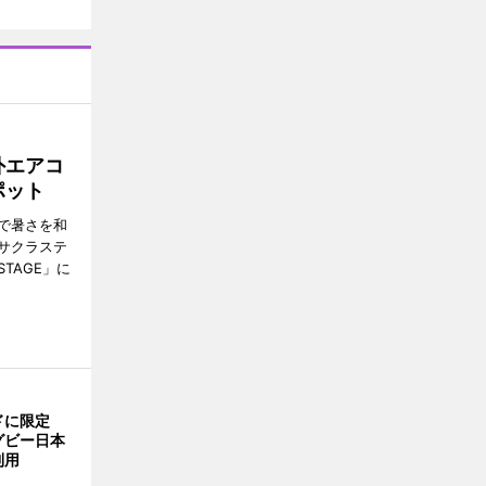
外エアコ
ポット
で暑さを和
サクラステ
TAGE」に
ドに限定
グビー日本
利用