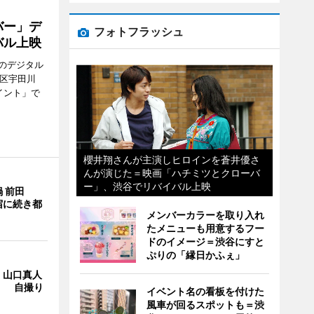
バー」デ
フォトフラッシュ
バル上映
のデジタル
谷区宇田川
イント」で
櫻井翔さんが主演しヒロインを蒼井優さ
んが演じた＝映画「ハチミツとクローバ
ー」、渋谷でリバイバル上映
 前田
宿に続き都
メンバーカラーを取り入れ
たメニューも用意するフー
ドのイメージ＝渋谷にすと
ぷりの「縁日かふぇ」
・山口真人
Y」 自撮り
イベント名の看板を付けた
風車が回るスポットも＝渋