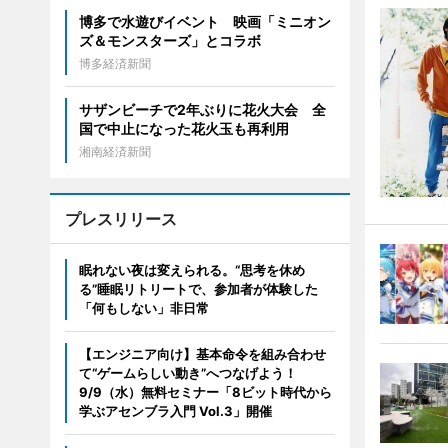
博多で水遊びイベント 映画「ミニオン
ズ＆モンスターズ」とコラボ
博多経済新聞
サザンビーチで2年ぶりに花火大会 全
国で中止になった花火玉も再利用
湘南経済新聞
プレスリリース
眠れない夜は変えられる。“思考を休め
る”睡眠リトリートで、参加者が体験した
「何もしない」非日常
【エンジニア向け】基本命令を組み合わせ
て“ゲームらしい動き”へつなげよう！
9/9（水）無料セミナー「8ビット時代から
学ぶアセンブラ入門 Vol.3」開催