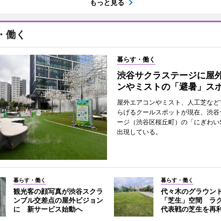
もっと見る
・働く
暮らす・働く
渋谷サクラステージに屋
ンやミストの「避暑」ス
屋外エアコンやミスト、人工芝など
らげるクールスポットが現在、渋谷
ージ（渋谷区桜丘町）の「にぎわいS
出現している。
暮らす・働く
暮らす・働く
観光客の顔写真が渋谷スクラ
代々木のグラウン
ンブル交差点の屋外ビジョン
「芝生」空間 ラ
に 新サービス始動へ
代表戦の芝生を再