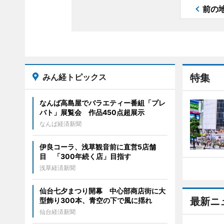
前の
みん経トピックス
特集
なんば高島屋でバラエティー番組「プレ
バト」展覧会 作品450点超展示
なんば経済新聞
伊良コーラ、浅草観音前に直営5店舗
目 「300年続く店」目指す
浅草経済新聞
仙台七夕まつり開幕 中心部商店街に大
最新ニ
型飾り300本、青空の下で風に揺れ
仙台経済新聞