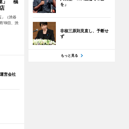
屋」 福
を」
店
店」（渋谷
7月19日、渋
非核三原則見直し、予断せ
ず
もっと見る
」 運営会社