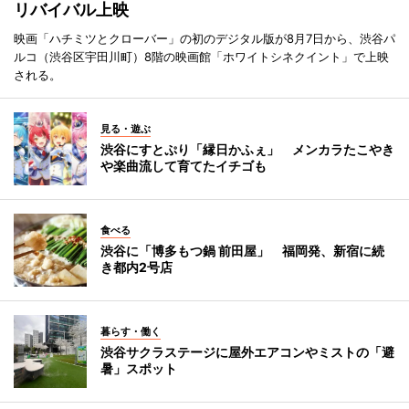
リバイバル上映
映画「ハチミツとクローバー」の初のデジタル版が8月7日から、渋谷パ
ルコ（渋谷区宇田川町）8階の映画館「ホワイトシネクイント」で上映
される。
見る・遊ぶ
渋谷にすとぷり「縁日かふぇ」 メンカラたこやき
や楽曲流して育てたイチゴも
食べる
渋谷に「博多もつ鍋 前田屋」 福岡発、新宿に続
き都内2号店
暮らす・働く
渋谷サクラステージに屋外エアコンやミストの「避
暑」スポット