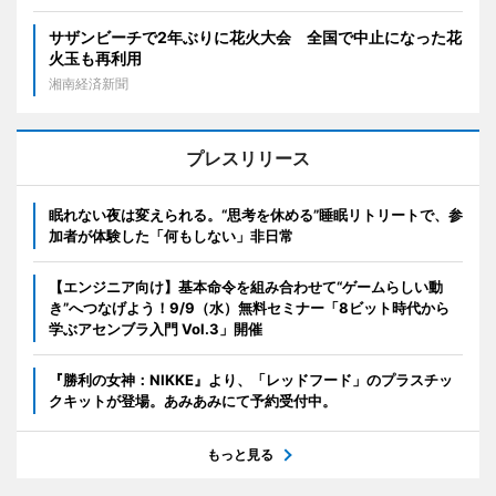
サザンビーチで2年ぶりに花火大会 全国で中止になった花
火玉も再利用
湘南経済新聞
プレスリリース
眠れない夜は変えられる。“思考を休める”睡眠リトリートで、参
加者が体験した「何もしない」非日常
【エンジニア向け】基本命令を組み合わせて“ゲームらしい動
き”へつなげよう！9/9（水）無料セミナー「8ビット時代から
学ぶアセンブラ入門 Vol.3」開催
『勝利の女神：NIKKE』より、「レッドフード」のプラスチッ
クキットが登場。あみあみにて予約受付中。
もっと見る