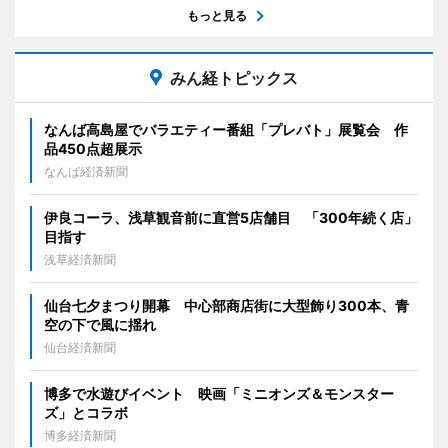
もっと見る
みん経トピックス
なんば高島屋でバラエティー番組「プレバト」展覧会 作
品450点超展示
なんば経済新聞
伊良コーラ、浅草観音前に直営5店舗目 「300年続く店」
目指す
浅草経済新聞
仙台七夕まつり開幕 中心部商店街に大型飾り300本、青
空の下で風に揺れ
仙台経済新聞
博多で水遊びイベント 映画「ミニオンズ＆モンスター
ズ」とコラボ
博多経済新聞