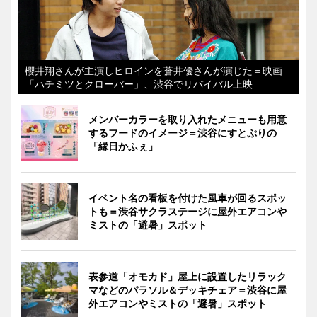
櫻井翔さんが主演しヒロインを蒼井優さんが演じた＝映画
「ハチミツとクローバー」、渋谷でリバイバル上映
メンバーカラーを取り入れたメニューも用意
するフードのイメージ＝渋谷にすとぷりの
「縁日かふぇ」
イベント名の看板を付けた風車が回るスポッ
トも＝渋谷サクラステージに屋外エアコンや
ミストの「避暑」スポット
表参道「オモカド」屋上に設置したリラック
マなどのパラソル＆デッキチェア＝渋谷に屋
外エアコンやミストの「避暑」スポット