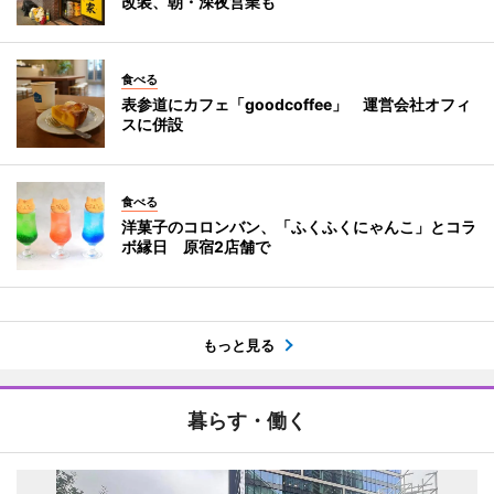
改装、朝・深夜営業も
食べる
表参道にカフェ「goodcoffee」 運営会社オフィ
スに併設
食べる
洋菓子のコロンバン、「ふくふくにゃんこ」とコラ
ボ縁日 原宿2店舗で
もっと見る
暮らす・働く